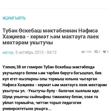
ҖӘМГЫЯТЬ
Түбән Өскебаш мәктәбеннән Нәфисә
Хаҗиева - хөрмәт һәм мактауга лаек
мөхтәрәм укытучы
автор,
5 октябрь 2015 - 04:13
1034
0
0
Үзенең 38 ел гомерен Түбән Өскебаш мәктәбендә
укучыларга белем һәм тәрбия бирүгә багышлап, бик
күп егет-кызларны олы тормыш юлына чыгарган
Нәфисә Хаҗиева - хөрмәт һәм мактауга лаек мөхтәрәм
укытучы ул. -Укытучы булу - балачак хыялым иде.
Шуңа унынчы сыйныфны тәмамлау белән, озак та
уйлап тормыйча, читтән торып педагогия
университетына укырга...