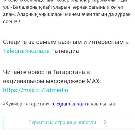
ул. - Балаларның кайтуларын һәрчак сагынып көтеп
алам. Аларның уңышлары минем өчен тагын да зуррак
сөенеч!
Следите за самым важным и интересным в
Telegram-канале
Татмедиа
Читайте новости Татарстана в
национальном мессенджере MАХ:
https://max.ru/tatmedia
«Кукмор Татарстан»
Telegram-каналга
язылыгыз
Перейти на страницу новости