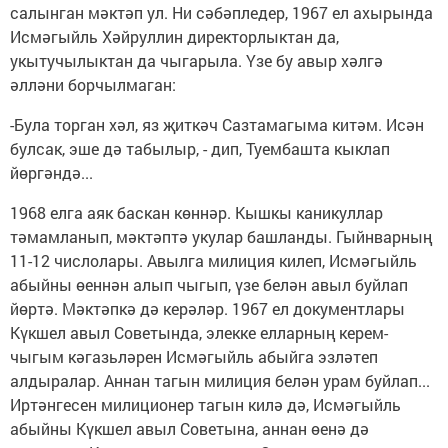
салынган мәктәп ул. Ни сәбәпледер, 1967 ел ахырында
Исмәгыйль Хәйруллин директорлыктан да,
укытучылыктан да чыгарыла. Үзе бу авыр хәлгә
әлләни борчылмаган:
-Була торган хәл, яз җиткәч Сазтамагыма китәм. Исән
булсак, эше дә табылыр, - дип, Туембашта кыклап
йөргәндә...
1968 елга аяк баскан көннәр. Кышкы каникуллар
тәмамланып, мәктәптә укулар башланды. Гыйнварның
11-12 числолары. Авылга милиция килеп, Исмәгыйль
абыйны өеннән алып чыгып, үзе белән авыл буйлап
йөртә. Мәктәпкә дә керәләр. 1967 ел документлары
Күкшел авыл Советында, элекке елларның керем-
чыгым кәгазьләрен Исмәгыйль абыйга эзләтеп
алдыралар. Аннан тагын милиция белән урам буйлап...
Иртәнгесен милиционер тагын килә дә, Исмәгыйль
абыйны Күкшел авыл Советына, аннан өенә дә