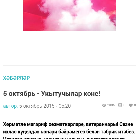
ХӘБӘРЛӘР
5 октябрь - Укытучылар көне!
автор,
5 октябрь 2015 - 05:20
2895
0
0
Хөрмәтле мәгариф хезмәткәрләре, ветераннары! Сезне
ихлас күңелдән һөнәри бәйрәмегез белән тәбрик итәбез.
Исәнлек-саулык, җан тынычлыгы, эшегезгә сөенеп