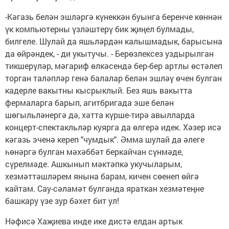
-Кәгазь белән эшләргә күнеккән буынга беренче көннән
үк компьютерны үзләштерү бик җиңел булмады,
билгеле. Шулай да яшьләрдән калышмадык, барысына
да өйрәндек, - ди укытучы. - Берөзлексез уздырылган
тикшерүләр, мәгариф өлкәсендә бер-бер артлы өстәлеп
торган таләпләр генә балалар белән эшләү өчен булган
кадерле вакытны кысрыклый. Без яшь вакытта
фермаларга барып, агитбригада эше белән
шөгыльләнергә дә, хәтта күрше-тирә авылларда
концерт-спектакльләр куярга да өлгерә идек. Хәзер исә
кәгазь эченә кереп "чумдык". Әмма шулай да әлеге
һөнәргә булган мәхәббәт беркайчан сүнмәде,
сүрелмәде. Ашкынып мәктәпкә укучыларым,
хезмәттәшләрем янына барам, кичен сөенеп өйгә
кайтам. Сау-сәламәт булганда яраткан хезмәтеңне
башкару үзе зур бәхет бит ул!
Нәфисә Хаҗиева инде ике дистә елдан артык