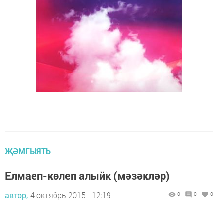
ҖӘМГЫЯТЬ
Елмаеп-көлеп алыйк (мәзәкләр)
автор,
4 октябрь 2015 - 12:19
0
0
0