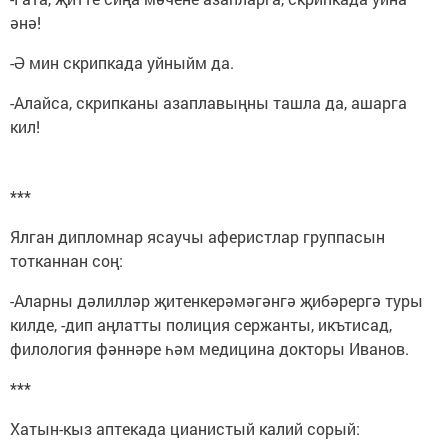
әнә!
-Ә мин скрипкада уйныйм да.
-Алайса, скрипканы азаплавыңны ташла да, ашарга
кил!
***
Ялган дипломнар ясаучы аферистлар группасын
тотканнан соң:
-Аларны дәлилләр җитенкерәмәгәнгә җибәрергә туры
килде, -дип аңлатты полиция сержанты, икътисад,
филология фәннәре һәм медицина докторы Иванов.
***
Хатын-кыз аптекада цианистый калий сорый: