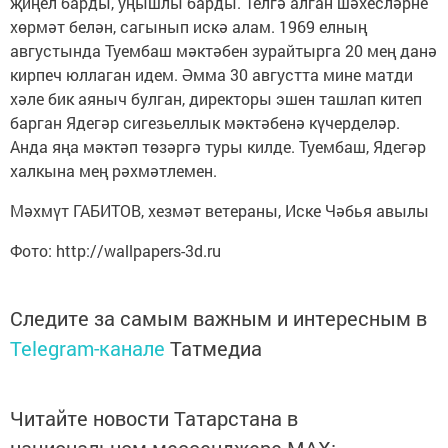
җиңел барды, уңышлы барды. Телгә алган шәхесләрне
хөрмәт белән, сагынып искә алам. 1969 елның
августында Туембаш мәктәбен зурайтырга 20 мең данә
кирпеч юллаган идем. Әмма 30 августта мине матди
хәле бик аяныч булган, директоры эшен ташлап китеп
барган Ядегәр сигезьеллык мәктәбенә күчерделәр.
Анда яңа мәктәп төзәргә туры килде. Туембаш, Ядегәр
халкына мең рәхмәтлемен.
Мәхмүт ГАБИТОВ, хезмәт ветераны, Иске Чәбья авылы
Фото: http://wallpapers-3d.ru
Следите за самым важным и интересным в
Telegram-канале
Татмедиа
Читайте новости Татарстана в