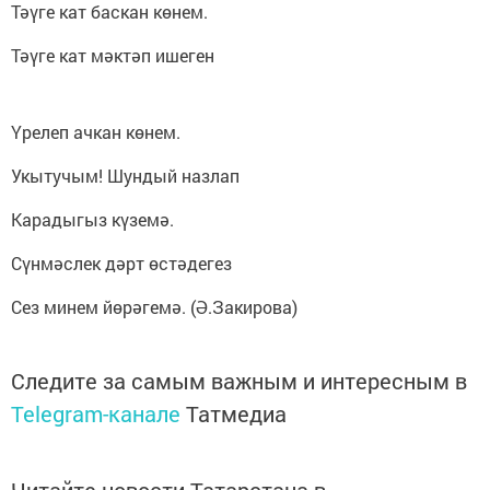
Тәүге кат баскан көнем.
Тәүге кат мәктәп ишеген
Үрелеп ачкан көнем.
Укытучым! Шундый назлап
Карадыгыз күземә.
Сүнмәслек дәрт өстәдегез
Сез минем йөрәгемә. (Ә.Закирова)
Следите за самым важным и интересным в
Telegram-канале
Татмедиа