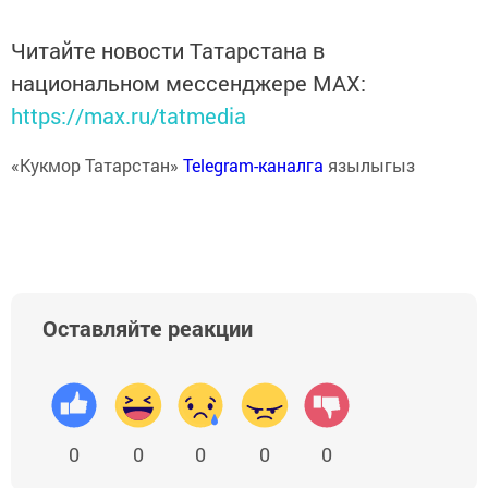
Читайте новости Татарстана в
национальном мессенджере MАХ:
https://max.ru/tatmedia
«Кукмор Татарстан»
Telegram-каналга
язылыгыз
Оставляйте реакции
0
0
0
0
0