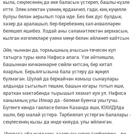
кыла, сеңлесенең дә ике баласын үстереп, башлы-күзле
итте. Элек-электән үзенең ярдәмчел, гади, киң күңелле
булуы белән аерылып тора иде. Без бик дус булдык,
хәзер дә аралашып, бер-беребезнең хәл-әхвәлләрен
белешеп яшибез. Ходай аны сәламәтлектән аермасын,
кылган изгелекләре үзенә меңе белән әйләнеп кайтсын.
Әйе, чыннан да, тормышның ачысын-төчесен күп
татырга туры килә Нәфисә апага. Үзе әйтмешли,
башыннан кичкәннәрне сөйли китсәң, бер китап
язарлык. Берьялгызына бала үстерү дә җиңел
булмаган. Шулай да беркайчан язмыш сынаулары
алдында сыгылып төшми, башын югары тотып яши,
яраткан мәктәбендә тырышып хезмәт куя ул. Нәфисә
ханымның улы Илнар да - белеме буенча укытучы.
Бүгенге көндә гаиләсе белән Казанда яши, ЮХИДИдә
эшли, бер малай үстерә. Тәрбияләп үстергән балалары -
сеңлесенең кызы да инде кияүдә, улы өйләнгән.
-Икеләтә әби инде мин, хәзер оныклар тәрбиялим, - ди