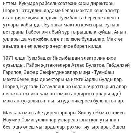
иттем. Кукмара райсельхозтехникасы директоры
Шәрип Гатауллин ярдәме белән мәктәп кече электр
станциясе җиһазладык. Туембашта беренче электр
утлары кабынды. Бу эшкә мәктәп кочегары, сугыш
ветераны Габсәләм абый зур тырышлык куйды. Аның
уллары да үзе кебек илгә игелекле булдылар. Мәктәп
авылга өч ел электр энергиясе биреп килде.
1971 елда Туембашка Янсыбыдан электр линиясе
сузылды. Район җитәкчеләре Атлас Булатов, Габделхәй
Гарипов, Зөфәр Сәйфетдиновлар миңа - Туембаш
мәктәбенең яңа директорына игътибарлы булдылар.
Шәрип, Нургали Гатауллиннар белән очраттырып алар
сельхозтехника һәм автомәктәп директорлары иде)
мәктәп хуҗалыгын ныгытуда эчкерсез булыштылар.
Мәчкәрә мәктәбе директорлары Зиннур Әхмәтгалиев,
Наумир Сәмигуллиннар үзләренә юнәткән утыннан
безгә дә өлеш чыгардылар, рәхмәт яугырлары. Эшем