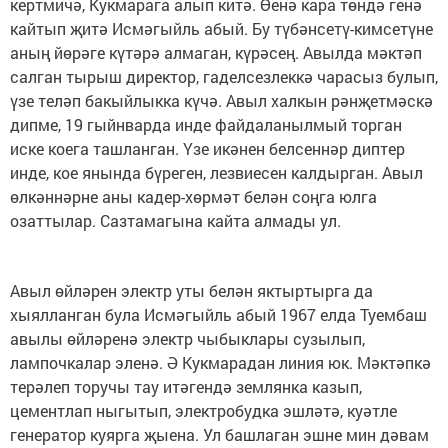
кертмичә, Кукмарага алып китә. Өенә кара төндә генә
кайтып җитә Исмәгыйль абый. Бу түбәнсетү-кимсетүне
аның йөрәге күтәрә алмаган, күрәсең. Авылда мәктәп
салган тырыш директор, гаделсезлеккә чарасыз булып,
үзе теләп бакыйлыкка күчә. Авыл халкын рәнҗетмәскә
дипме, 19 гыйнварда инде файдаланылмый торган
иске коега ташланган. Үзе икәнен белсеннәр диптер
инде, кое янында бүреген, лезвиесен калдырган. Авыл
өлкәннәрне аны кадер-хөрмәт белән соңга юлга
озаттылар. Сазтамагына кайта алмады ул.
Авыл өйләрен электр уты белән яктыртырга да
хыялланган була Исмәгыйль абый 1967 елда Туембаш
авылы өйләренә электр чыбыклары сузылып,
лампочкалар эленә. Ә Кукмарадан линия юк. Мәктәпкә
терәлеп торучы тау итәгендә землянка казып,
цементлап ныгытып, электробудка эшләтә, куәтле
генератор куярга җыена. Ул башлаган эшне мин дәвам