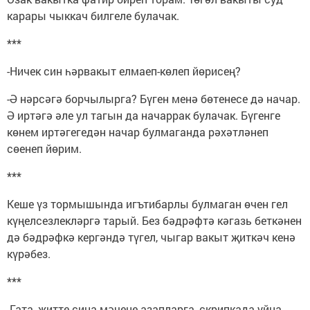
карары чыккач билгеле булачак.
***
-Ничек син һәрвакыт елмаеп-көлеп йөрисең?
-Ә нәрсәгә борчылырга? Бүген менә бөтенесе дә начар.
Ә иртәгә әле ул тагын да начаррак булачак. Бүгенге
көнем иртәгегедән начар булмаганда рәхәтләнеп
сөенеп йөрим.
***
Кеше үз тормышында игътибарлы булмаган өчен гел
күңелсезлекләргә тарый. Без бәдрәфтә кәгазь беткәнен
дә бәдрәфкә кергәндә түгел, чыгар вакыт җиткәч кенә
күрәбез.
***
-Гата, җитте сиңа мәчене азапларга, скрипкада уйна