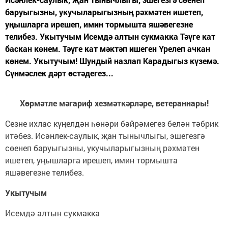
баруыгызны, укучыларыгызның рәхмәтен ишетеп,
уңышларга ирешеп, имин тормышта яшәвегезне
телибез. Укытучым Исемдә алтын сукмакка Тәүге кат
баскан көнем. Тәүге кат мәктәп ишеген Үрелеп ачкан
көнем. Укытучым! Шундый назлап Карадыгыз күземә.
Сүнмәслек дәрт өстәдегез...
Хөрмәтле мәгариф хезмәткәрләре, ветераннары!
Сезне ихлас күңелдән һөнәри бәйрәмегез белән тәбрик
итәбез. Исәнлек-саулык, җан тынычлыгы, эшегезгә
сөенеп баруыгызны, укучыларыгызның рәхмәтен
ишетеп, уңышларга ирешеп, имин тормышта
яшәвегезне телибез.
Укытучым
Исемдә алтын сукмакка