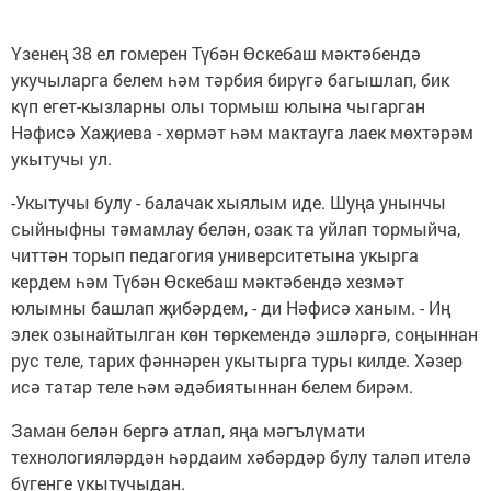
Үзенең 38 ел гомерен Түбән Өскебаш мәктәбендә
укучыларга белем һәм тәрбия бирүгә багышлап, бик
күп егет-кызларны олы тормыш юлына чыгарган
Нәфисә Хаҗиева - хөрмәт һәм мактауга лаек мөхтәрәм
укытучы ул.
-Укытучы булу - балачак хыялым иде. Шуңа унынчы
сыйныфны тәмамлау белән, озак та уйлап тормыйча,
читтән торып педагогия университетына укырга
кердем һәм Түбән Өскебаш мәктәбендә хезмәт
юлымны башлап җибәрдем, - ди Нәфисә ханым. - Иң
элек озынайтылган көн төркемендә эшләргә, соңыннан
рус теле, тарих фәннәрен укытырга туры килде. Хәзер
исә татар теле һәм әдәбиятыннан белем бирәм.
Заман белән бергә атлап, яңа мәгълүмати
технологияләрдән һәрдаим хәбәрдәр булу таләп ителә
бүгенге укытучыдан.