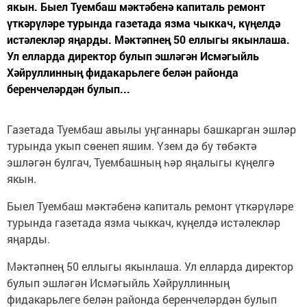
якын. Быел Туембаш мәктәбенә капиталь ремонт
үткәрүләре турында газетада язма чыккач, күңелдә
истәлекләр яңарды. Мәктәпнең 50 еллыгы якынлаша.
Ул елларда директор булып эшләгән Исмәгыйль
Хәйруллинның фидакарьлеге белән районда
беренчеләрдән булып...
Газетада Туембаш авылы уңганнары башкарган эшләр
турында укып сөенеп яшим. Үзем дә бу төбәктә
эшләгән булгач, Туембашның һәр яңалыгы күңелгә
якын.
Быел Туембаш мәктәбенә капиталь ремонт үткәрүләре
турында газетада язма чыккач, күңелдә истәлекләр
яңарды.
Мәктәпнең 50 еллыгы якынлаша. Ул елларда директор
булып эшләгән Исмәгыйль Хәйруллинның
фидакарьлеге белән районда беренчеләрдән булып