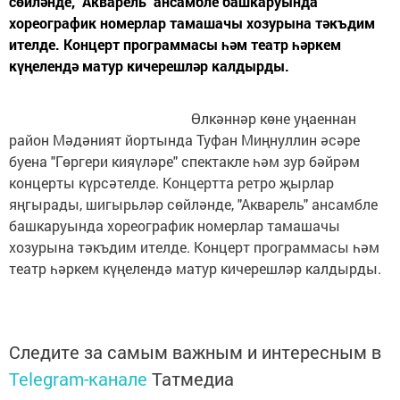
сөйләнде, "Акварель" ансамбле башкаруында
хореографик номерлар тамашачы хозурына тәкъдим
ителде. Концерт программасы һәм театр һәркем
күңелендә матур кичерешләр калдырды.
Өлкәннәр көне уңаеннан
район Мәдәният йортында Туфан Миңнуллин әсәре
буена "Гөргери кияүләре" спектакле һәм зур бәйрәм
концерты күрсәтелде. Концертта ретро җырлар
яңгырады, шигырьләр сөйләнде, "Акварель" ансамбле
башкаруында хореографик номерлар тамашачы
хозурына тәкъдим ителде. Концерт программасы һәм
театр һәркем күңелендә матур кичерешләр калдырды.
Следите за самым важным и интересным в
Telegram-канале
Татмедиа