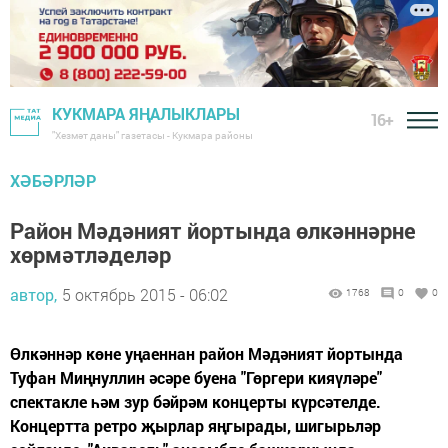
КУКМАРА ЯҢАЛЫКЛАРЫ
16+
"Хезмәт даны" газетасы - Кукмара районы
ХӘБӘРЛӘР
Район Мәдәният йортында өлкәннәрне
хөрмәтләделәр
автор,
5 октябрь 2015 - 06:02
1768
0
0
Өлкәннәр көне уңаеннан район Мәдәният йортында
Туфан Миңнуллин әсәре буена "Гөргери кияүләре"
спектакле һәм зур бәйрәм концерты күрсәтелде.
Концертта ретро җырлар яңгырады, шигырьләр