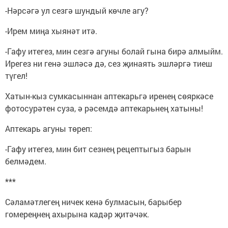
-Нәрсәгә ул сезгә шундый көчле агу?
-Ирем миңа хыянәт итә.
-Гафу итегез, мин сезгә агуны болай гына бирә алмыйм.
Ирегез ни генә эшләсә дә, сез җинаять эшләргә тиеш
түгел!
Хатын-кыз сумкасыннан аптекарьгә иренең сөяркәсе
фотосурәтен суза, ә рәсемдә аптекарьнең хатыны!
Аптекарь агуны төреп:
-Гафу итегез, мин бит сезнең рецептыгыз барын
белмәдем.
***
Сәламәтлегең ничек кенә булмасын, барыбер
гомереңнең ахырына кадәр җитәчәк.