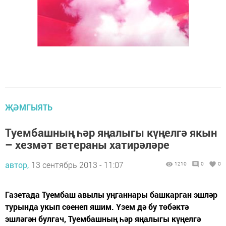
ҖӘМГЫЯТЬ
Туембашның һәр яңалыгы күңелгә якын
– хезмәт ветераны хатирәләре
автор,
13 сентябрь 2013 - 11:07
1210
0
0
Газетада Туембаш авылы уңганнары башкарган эшләр
турында укып сөенеп яшим. Үзем дә бу төбәктә
эшләгән булгач, Туембашның һәр яңалыгы күңелгә