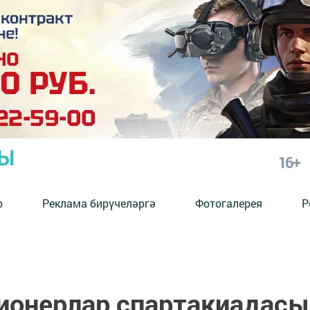
РЫ
16+
р
Реклама бирүчеләргә
Фотогалерея
Р
ионерлар спартакиадасы