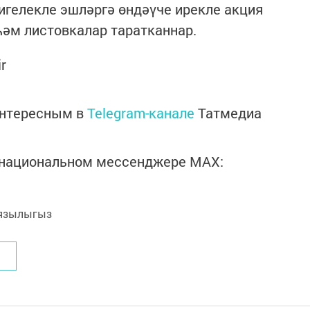
игелекле эшләргә өндәүче ирекле акция
һәм листовкалар таратканнар.
ir
интересным в
Telegram-канале
Татмедиа
в национальном мессенджере MАХ:
язылыгыз