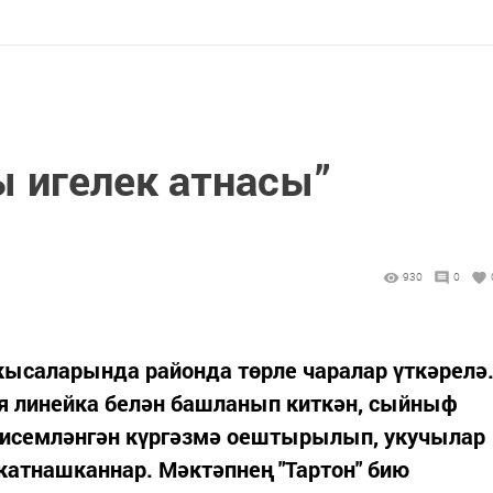
ы игелек атнасы”
930
0
 кысаларында районда төрле чаралар үткәрелә
ия линейка белән башланып киткән, сыйныф
п исемләнгән күргәзмә оештырылып, укучылар
 катнашканнар. Мәктәпнең "Тартон" бию