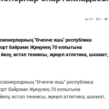
933
0
нсионерларның "Өченче яшь" республика
порт бәйрәме Җиңүнең 70 еллыгына
йөзү, өстәл теннисы, җиңел атлетика, шахмат,
нсионерларның "Өченче яшь" республика
порт бәйрәме Җиңүнең 70 еллыгына
өзү, өстәл теннисы, җиңел атлетика, шахмат,