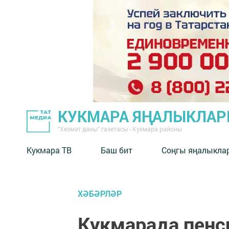
КУКМАРА ЯҢАЛЫКЛА
"Хезмәт даны" газетасы - Кукмара районы
Кукмара ТВ
Баш бит
Соңгы яңалыкла
ХӘБӘРЛӘР
Кукмарада пенс