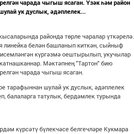
релгән чарада чыгыш ясаган. Үзәк һәм район
улай ук дуслык, әдәплелек...
 кысаларында районда төрле чаралар үткәрелә.
ия линейка белән башланып киткән, сыйныф
п исемләнгән күргәзмә оештырылып, укучылар
 катнашканнар. Мәктәпнең "Тартон" бию
релгән чарада чыгыш ясаган.
ре тарафыннан шулай ук дуслык, әдәплелек
еп, балаларга татулык, бердәмлек турында
ярдәм күрсәтү бүлекчәсе белгечләре Кукмара