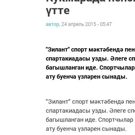
үтте
автор,
24 апрель 2015 - 05:47
"Зилант" спорт мәктәбендә пе
спартакиадасы узды. Әлеге с
багышланган иде. Спортчылар 
ату буенча үзләрен сынады.
"Зилант" спорт мәктәбендә пе
спартакиадасы узды. Әлеге с
багышланган иде. Спортчылар й
ату буенча үзләрен сынады.