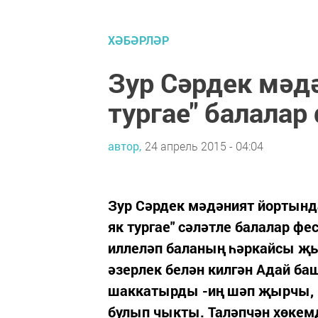
ХӘБӘРЛӘР
Зур Сәрдек мәдә
тургае" балалар
автор,
24 апрель 2015 - 04:04
Зур Сәрдек мәдәният йортында
як тургае" сәләтле балалар 
иллеләп баланың һәркайсы җыр
әзерлек белән килгән Адай б
шаккатырды -иң шәп җырчы, н
булып чыкты. Таләпчән хөкемд