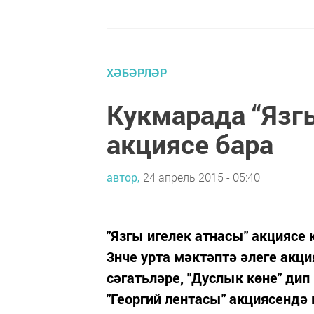
ХӘБӘРЛӘР
Кукмарада “Язг
акциясе бара
автор,
24 апрель 2015 - 05:40
"Язгы игелек атнасы" акциясе
3нче урта мәктәптә әлеге акц
сәгатьләре, "Дуслык көне" ди
"Георгий лентасы" акциясендә