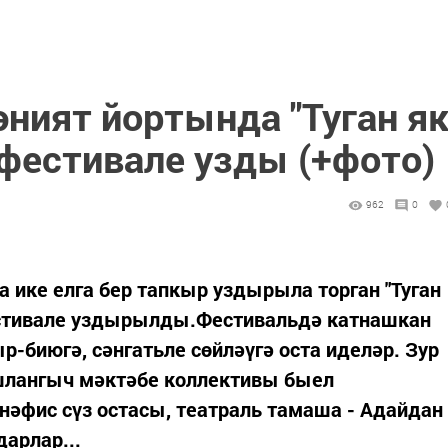
ният йортында "Туган я
 фестивале узды (+фото)
962
0
 ике елга бер тапкыр уздырыла торган "Туган
фестивале уздырылды.Фестивальдә катнашкан
-биюгә, сәнгатьле сөйләүгә оста иделәр. Зур
ашлангыч мәктәбе коллективы быел
әфис сүз остасы, театраль тамаша - Адайдан
арлар...