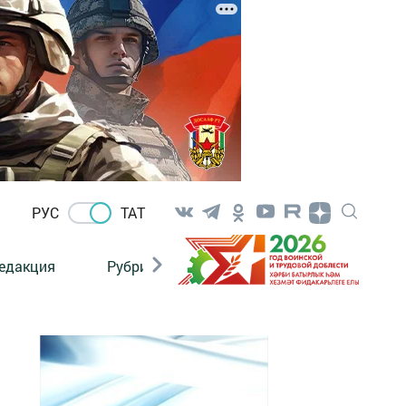
РУС
ТАТ
едакция
Рубрикалар