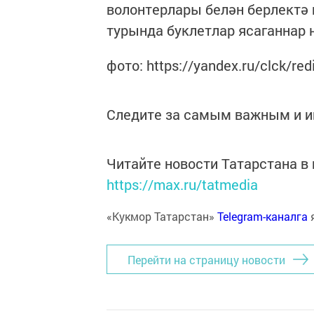
волонтерлары белән берлектә 
турында буклетлар ясаганнар 
фото: https://yandex.ru/clck/red
Следите за самым важным и 
Читайте новости Татарстана 
https://max.ru/tatmedia
«Кукмор Татарстан»
Telegram-каналга
Перейти на страницу новости