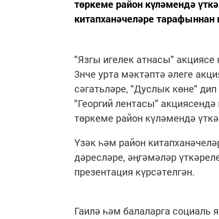
төркеме район күләмендә үткә
китапханәчеләре тарафыннан ш
"Язгы игелек атнасы" акциясе
3нче урта мәктәптә әлеге акц
сәгатьләре, "Дуслык көне" ди
"Георгий лентасы" акциясендә
төркеме район күләмендә үткә
Үзәк һәм район китапханәчелә
дәресләре, әңгәмәләр үткәрел
презентация күрсәтелгән.
Гаилә һәм балаларга социаль 