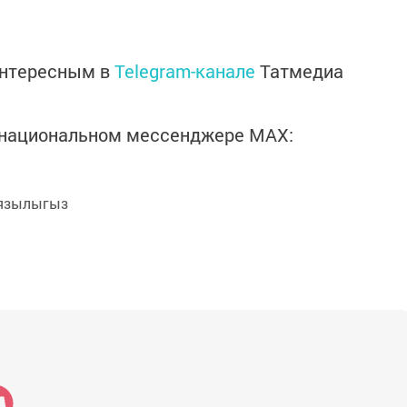
интересным в
Telegram-канале
Татмедиа
в национальном мессенджере MАХ:
язылыгыз