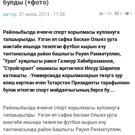
булды (+фото)
автор,
31 июль 2014 - 11:36
1133
0
0
Районыбызда өченче спорт корылмасы куллануга
тапшырылды. Узган ел сафка баскан Олыяз урта
мәктәбе янында төзелгән футбол кырын ачу
тантанасында район башлыгы Рауил Рәхмәтуллин,
"Урал" хуҗалыгы рәисе Газинур Хәбибрахманов,
"Стройгарант" оешмасы җитәкчесе Илсур Шәрипов
катнашты. -Универсиада корылмаларын төзүгә зур
өлеш керткән өчен Татарстан Президенты тарафыннан
бүләк ителгән спорт мәйданчыгының берсе бу....
Районыбызда өченче спорт корылмасы куллануга
тапшырылды. Узган ел сафка баскан Олыяз урта
мәктәбе янында төзелгән футбол кырын ачу
тантанасында район башлыгы Рауил Рәхмәтуллин,