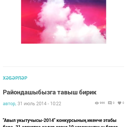
ХӘБӘРЛӘР
Райондашыбызга тавыш бирик
автор,
31 июль 2014 - 10:22
966
0
0
"Авыл укытучысы-2014" конкурсының икенче этабы
бара. 31 августка кадәр сезне 10 номинантның берсе