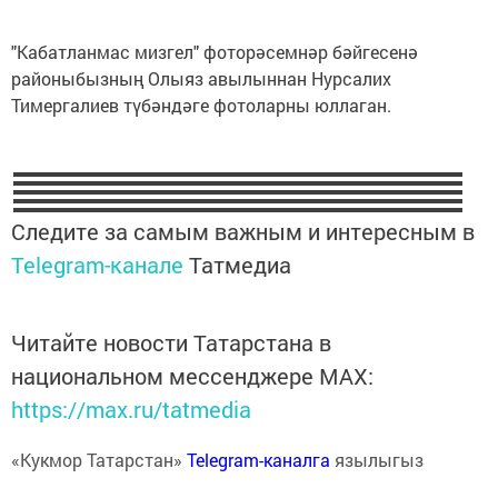
"Кабатланмас мизгел" фоторәсемнәр бәйгесенә
районыбызның Олыяз авылыннан Нурсалих
Тимергалиев түбәндәге фотоларны юллаган.
Следите за самым важным и интересным в
Telegram-канале
Татмедиа
Читайте новости Татарстана в
национальном мессенджере MАХ:
https://max.ru/tatmedia
«Кукмор Татарстан»
Telegram-каналга
язылыгыз