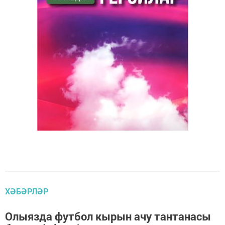
ХӘБӘРЛӘР
Олыязда футбол кырын ачу тантанасы