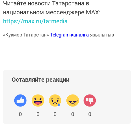
Читайте новости Татарстана в
национальном мессенджере MАХ:
https://max.ru/tatmedia
«Кукмор Татарстан»
Telegram-каналга
язылыгыз
Оставляйте реакции
0
0
0
0
0