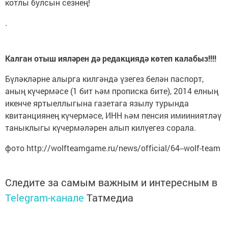
котлы булсын сезнең!
.
Калган отыш ияләрен дә редакциядә көтеп калабыз!!!!
Бүләкләрне алырга килгәндә үзегез белән паспорт,
аның күчермәсе (1 бит һәм прописка бите), 2014 елның
икенче яртыеллыгына газетага язылу турында
квитанциянең күчермәсе, ИНН һәм пенсия имииниятләү
таныклыгы күчермәләрен алып килүегез сорала.
фото http://wolfteamgame.ru/news/official/64--wolf-team
Следите за самым важным и интересным в
Telegram-канале
Татмедиа