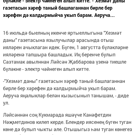
бүләкне - электр чәйнеген алып китте. -"Хезмәт даны"
газетасын хәреф таный башлаганнан бирле бер
хәрефен дә калдырмыйча укып барам. Аеруча...
16 июльдә быелның икенче яртыеллыгына "Хезмәт
даны" газетасына язылучылар арасында отыш
ияләрен ачыклаган идек. Бүген, 1 августта бүләкләрне
ияләренә тапшыра башладык. Иң беренче булып
Сазтамак авылннан Ләйсән Җаббарова үзенә тиешле
бүләкне - электр чәйнеген алып китте.
-"Хезмәт даны" газетасын хәреф таный башлаганнан
бирле бер хәрефен дә калдырмыйча укып барам.
Аеруча яңалыклар белән кызысынып танышам, - диде
ул.
Ләйсәннән соң Кукмарада яшәүче Канәфетдин
Нәҗметдинов килеп керде. Блендер иясенең бүген туган
көне дә булып чыкты әле. Отышыгыз һәм туган көнегез