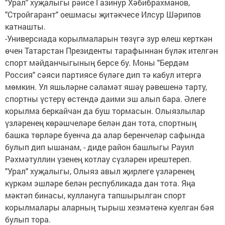
"Урал" хуҗалыгы рәисе Газинур Хәбибрахманов,
"Стройгарант" оешмасы җитәкчесе Илсур Шәрипов
катнашты.
-Универсиада корылмаларын төзүгә зур өлеш керткән
өчен Татарстан Президенты тарафыннан бүләк ителгән
спорт мәйданчыгының берсе бу. Моны "Бердәм
Россия" сәяси партиясе бүләге дип тә кабул итергә
мөмкин. Ул яшьләрне сәламәт яшәү рәвешенә тарту,
спортны үстерү өстендә даими эш алып бара. Әлеге
корылма беркайчан да буш тормасын. Олыязлылар
үзләренең көрәшчеләре белән дан тота, спортның
башка төрләре буенча да алар беренчеләр сафында
булып дип ышанам, - диде район башлыгы Рауил
Рәхмәтуллин үзенең котлау сүзләрен ирештереп.
"Урал" хуҗалыгы, Олыяз авыл җирлеге үзләренең
күркәм эшләре белән республикада дан тота. Яңа
мәктәп бинасы, куллануга тапшырылган спорт
корылмалары аларның тырыш хезмәтенә куелган бәя
булып тора.