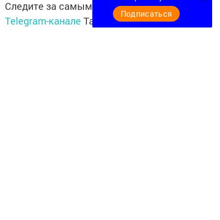
Следите за самым важным и интересным в
Подписаться
Telegram-канале
Татмедиа
Читайте новости Татарстана в
национальном мессенджере MАХ:
https://max.ru/tatmedia
«Кукмор Татарстан»
Telegram-каналга
язылыгыз
Перейти на страницу новости