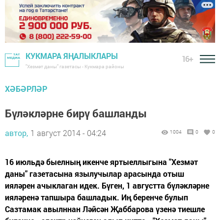
КУКМАРА ЯҢАЛЫКЛАРЫ
16+
"Хезмәт даны" газетасы - Кукмара районы
ХӘБӘРЛӘР
Бүләкләрне бирү башланды
автор,
1 август 2014 - 04:24
1004
0
0
16 июльдә быелның икенче яртыеллыгына "Хезмәт
даны" газетасына язылучылар арасында отыш
ияләрен ачыклаган идек. Бүген, 1 августта бүләкләрне
ияләренә тапшыра башладык. Иң беренче булып
Сазтамак авылннан Ләйсән Җаббарова үзенә тиешле