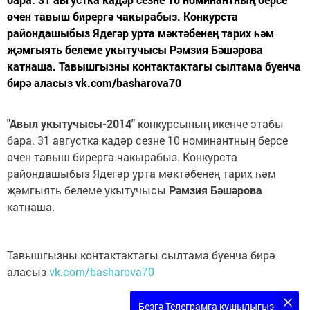
өчен тавыш бирергә чакырабыз. Конкурста
райондашыбыз Ядегәр урта мәктәбенең тарих һәм
җәмгыять белеме укытучысы Рәмзия Бәшәрова
катнаша. Тавышгызны контактактагы сылтама буенча
бирә аласыз vk.com/basharova70
"Авыл укытучысы-2014"
конкурсының икенче этабы
бара. 31 августка кадәр сезне 10 номинантның берсе
өчен тавыш бирергә чакырабыз. Конкурста
райондашыбыз Ядегәр урта мәктәбенең тарих һәм
җәмгыять белеме укытучысы
Рәмзия Бәшәрова
катнаша.
Тавышгызны контактактагы сылтама буенча бирә
аласыз
vk.com/basharova70
Безгә Телеграмга кушылыгыз