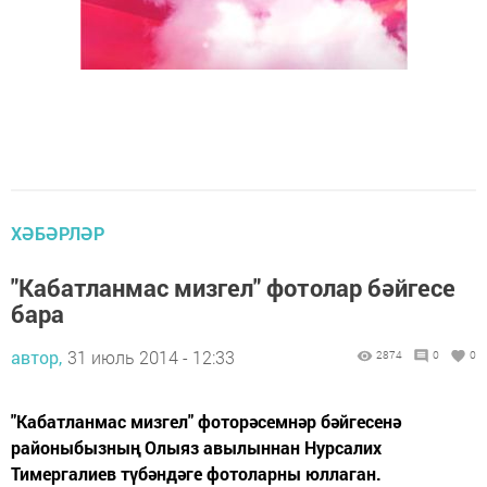
ХӘБӘРЛӘР
"Кабатланмас мизгел" фотолар бәйгесе
бара
автор,
31 июль 2014 - 12:33
2874
0
0
"Кабатланмас мизгел" фоторәсемнәр бәйгесенә
районыбызның Олыяз авылыннан Нурсалих
Тимергалиев түбәндәге фотоларны юллаган.