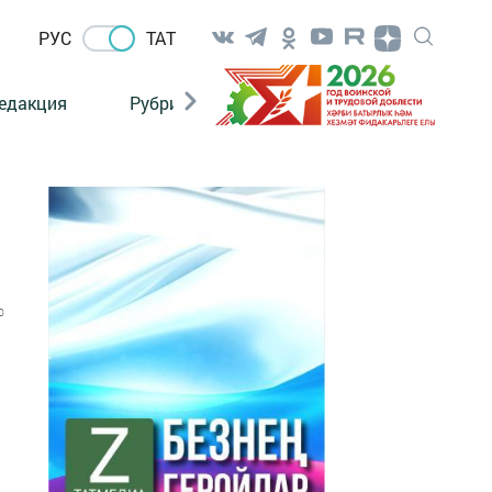
РУС
ТАТ
едакция
Рубрикалар
0