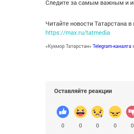
Следите за самым важным и 
Читайте новости Татарстана 
https://max.ru/tatmedia
«Кукмор Татарстан»
Telegram-каналга
Оставляйте реакции
0
0
0
0
0