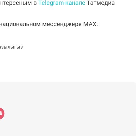
интересным в
Telegram-канале
Татмедиа
в национальном мессенджере MАХ:
язылыгыз