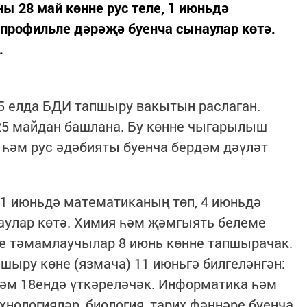
 28 май көнне рус теле, 1 июньдә
 профильле дәрәҗә буенча сынаулар көтә.
.
 елда БДИ тапшыру вакытын раслаган.
5 майдан башлана. Бу көнне чыгарылыш
һәм рус әдәбияты буенча бердәм дәүләт
, 1 июньдә математиканың төп, 4 июньдә
аулар көтә. Химия һәм җәмгыять белеме
е тәмамлаучылар 8 июнь көнне тапшырачак.
шыру көне (язмача) 11 июньгә билгеләнгән:
һәм 18ендә үткәреләчәк. Информатика һәм
нологияләр, биология, тарих фәннәре буенча