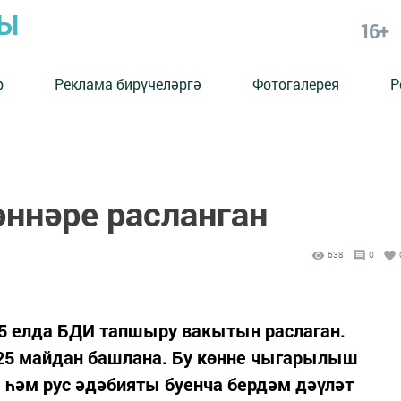
РЫ
16+
р
Реклама бирүчеләргә
Фотогалерея
Р
ннәре расланган
638
0
5 елда БДИ тапшыру вакытын раслаган.
25 майдан башлана. Бу көнне чыгарылыш
һәм рус әдәбияты буенча бердәм дәүләт