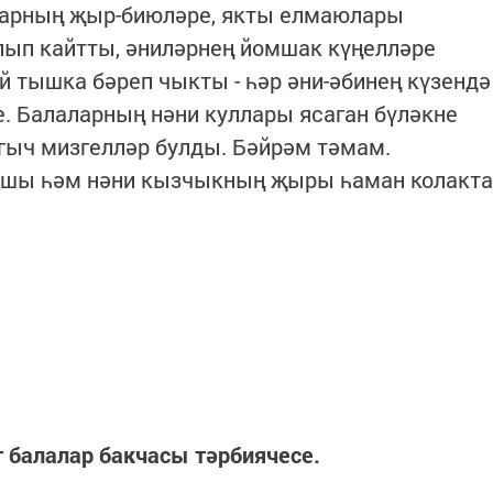
аларның җыр-биюләре, якты елмаюлары
лып кайтты, әниләрнең йомшак күңелләре
 тышка бәреп чыкты - һәр әни-әбинең күзендә
 Балаларның нәни куллары ясаган бүләкне
ргыч мизгелләр булды. Бәйрәм тәмам.
ышы һәм нәни кызчыкның җыры һаман колакта
 балалар бакчасы тәрбиячесе.