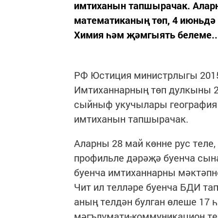
имтиханын тапшырачак. Аларны
математиканың төп, 4 июньдә
Химия һәм җәмгыять белеме..
РФ Юстиция министрлыгы 2015
Имтиханнарның төп дулкыны 2
сыйныф укучылары география 
имтиханын тапшырачак.
Аларны 28 май көнне рус теле
профильле дәрәҗә буенча сын
буенча имтиханнарны мәктәпн
Чит ил телләре буенча БДИ тап
аның телдән булган өлеше 17 
мәгълүмати-коммуникацион тех