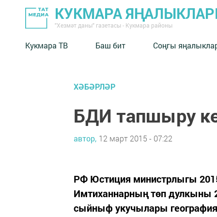
КУКМАРА ЯҢАЛЫКЛА
"Хезмәт даны" газетасы - Кукмара районы
Кукмара ТВ
Баш бит
Соңгы яңалыкла
ХӘБӘРЛӘР
БДИ тапшыру кө
автор,
12 март 2015 - 07:22
РФ Юстиция министрлыгы 201
Имтиханнарның төп дулкыны 
сыйныф укучылары география 