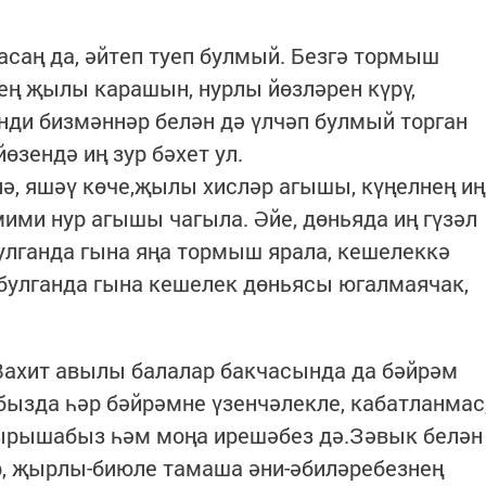
асаң да, әйтеп туеп булмый. Безгә тормыш
нең җылы карашын, нурлы йөзләрен күрү,
нди бизмәннәр белән дә үлчәп булмый торган
зендә иң зур бәхет ул.
нә, яшәү көче,җылы хисләр агышы, күңелнең иң
ими нур агышы чагыла. Әйе, дөньяда иң гүзәл
булганда гына яңа тормыш ярала, кешелеккә
булганда гына кешелек дөньясы югалмаячак,
 Вахит авылы балалар бакчасында да бәйрәм
бызда һәр бәйрәмне үзенчәлекле, кабатланмас
ырышабыз һәм моңа ирешәбез дә.Зәвык белән
р, җырлы-биюле тамаша әни-әбиләребезнең