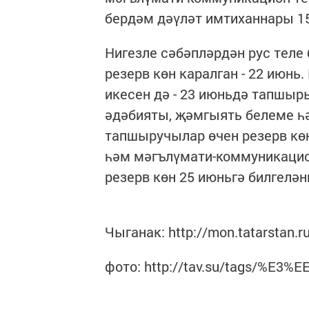
бердәм дәүләт имтиханнары 15
Нигезле сәбәпләрдән рус теле
резерв көн каралган - 22 июн
икесен дә - 23 июньдә тапшыры
әдәбияты, җәмгыять белеме һ
тапшыручылар өчен резерв көн.
һәм мәгълүмати-коммуникацио
резерв көн 25 июньгә билгелән
Чыганак: http://mon.tatarstan.
фото: http://tav.su/tags/%