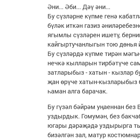
Әни... Әби... Дәү әни...
Бу сүзләрне күпме генә кабатл
бүләк иткән газиз әниләребез
ягымлы сүзләрен ишетү, берни
кайгыртучанлыгын тою дөнья йө
Бу сүзләрдә күпме тирән мәгъ
нечкә кылларын тирбәтүче сам
затларыбыз - хатын - кызлар 
җан өрүче хатын-кызларыбыз 
һаман алга барачак.
Бу гүзәл бәйрәм уңаеннан без
уздырдык. Гомумән, без бакча
югары дәрәҗәдә уздырырга т
бизәлгән зал, матур костюмна