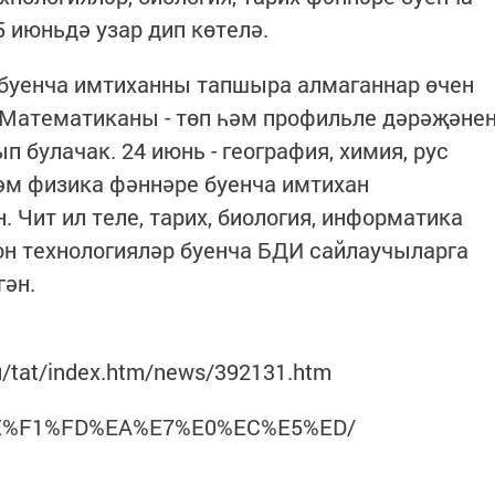
 июньдә узар дип көтелә.
 буенча имтиханны тапшыра алмаганнар өчен
ь. Математиканы - төп һәм профильле дәрәҗәне
п булачак. 24 июнь - география, химия, рус
әм физика фәннәре буенча имтихан
 Чит ил теле, тарих, биология, информатика
н технологияләр буенча БДИ сайлаучыларга
гән.
ru/tat/index.htm/news/392131.htm
E3%EE%F1%FD%EA%E7%E0%EC%E5%ED/