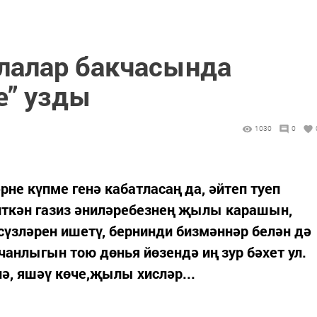
лалар бакчасында
е” узды
1030
0
ләрне күпме генә кабатласаң да, әйтеп туеп
иткән газиз әниләребезнең җылы карашын,
сүзләрен ишетү, бернинди бизмәннәр белән дә
чанлыгын тою дөнья йөзендә иң зур бәхет ул.
нә, яшәү көче,җылы хисләр...