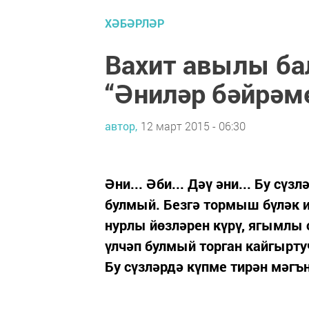
ХӘБӘРЛӘР
Вахит авылы ба
“Әниләр бәйрәм
автор,
12 март 2015 - 06:30
Әни... Әби... Дәү әни... Бу сүз
булмый. Безгә тормыш бүләк 
нурлы йөзләрен күрү, ягымлы 
үлчәп булмый торган кайгырту
Бу сүзләрдә күпме тирән мәгъ