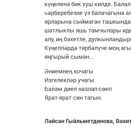
күңеленә бик хуш килде. Бал
һәрберебезне үз балачагына а
ярларына сыймаган ташкындай
шатлыклы яшь тамчылары иде.
алу, иң бәхетле, дулкынланды
Күңелләрдә тирбәлүче моң аг
яңгырый сыман...
Әниемнең кочагы
Изгелекләр учагы.
Балам диеп назлап-сөеп
Ярат-ярат син тагын.
Ләйсән Гыйльметдинова, Вахит