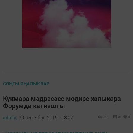
СОҢГЫ ЯҢАЛЫКЛАР
Кукмара мәдрәсәсе мөдире халыкара
Форумда катнашты
admin,
30 сентябрь 2019 - 08:02
2271
0
0