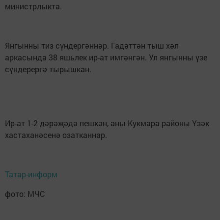
министрлыкта.
Янгынны тиз сүндергәннәр. Гадәттән тыш хәл
аркасында 38 яшьлек ир-ат имгәнгән. Ул янгынны үзе
сүндерергә тырышкан.
Ир-ат 1-2 дәрәҗәдә пешкән, аны Кукмара районы Үзәк
хастаханәсенә озатканнар.
Татар-информ
фото: МЧС