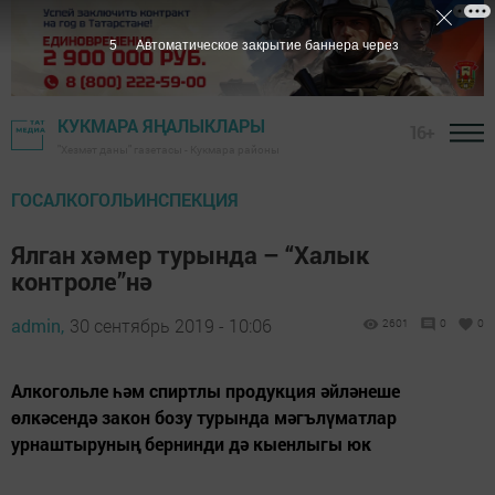
4
Автоматическое закрытие баннера через
КУКМАРА ЯҢАЛЫКЛАРЫ
16+
"Хезмәт даны" газетасы - Кукмара районы
ГОСАЛКОГОЛЬИНСПЕКЦИЯ
Ялган хәмер турында – “Халык
контроле”нә
admin,
30 сентябрь 2019 - 10:06
2601
0
0
Алкогольле һәм спиртлы продукция әйләнеше
өлкәсендә закон бозу турында мәгълүматлар
урнаштыруның бернинди дә кыенлыгы юк