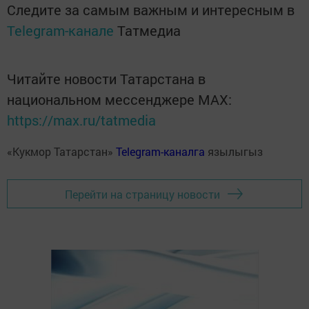
Следите за самым важным и интересным в
Telegram-канале
Татмедиа
Читайте новости Татарстана в
национальном мессенджере MАХ:
https://max.ru/tatmedia
«Кукмор Татарстан»
Telegram-каналга
язылыгыз
Перейти на страницу новости