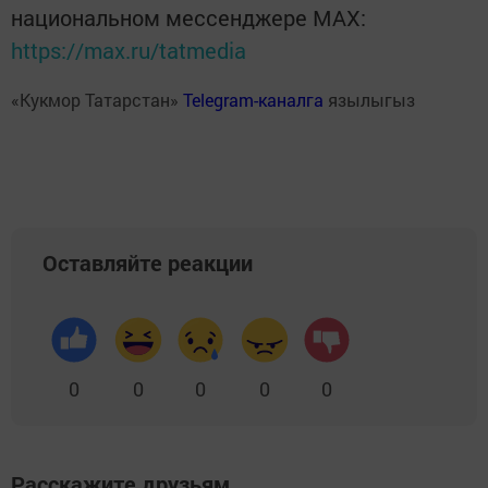
национальном мессенджере MАХ:
https://max.ru/tatmedia
«Кукмор Татарстан»
Telegram-каналга
язылыгыз
Оставляйте реакции
0
0
0
0
0
Расскажите друзьям