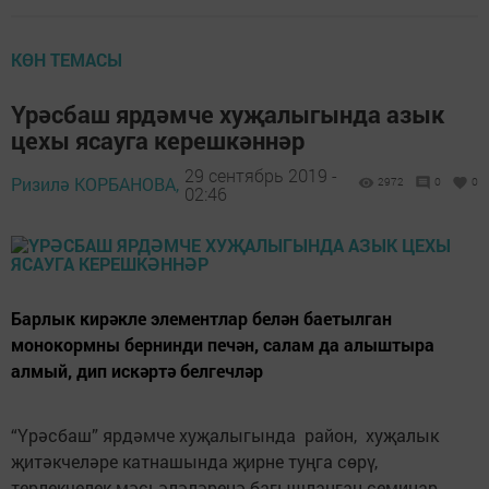
КӨН ТЕМАСЫ
Үрәсбаш ярдәмче хуҗалыгында азык
цехы ясауга керешкәннәр
29 сентябрь 2019 -
Ризилә КОРБАНОВА,
2972
0
0
02:46
Барлык кирәкле элементлар белән баетылган
монокормны бернинди печән, салам да алыштыра
алмый, дип искәртә белгечләр
“Үрәсбаш” ярдәмче хуҗалыгында район, хуҗалык
җитәкчеләре катнашында җирне туңга сөрү,
терлекчелек мәсьәләләренә багышланган семинар