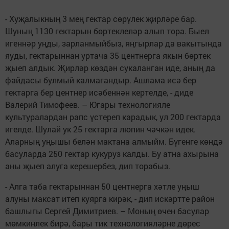
- Хуҗалыкның 3 мең гектар сөрүлек җирләре бар.
Шуның 1130 гектарын бөртеклеләр алып тора. Быел
игеннәр уңды, зарланмыйбыз, яңгырлар да вакытында
яуды, гектарыннан уртача 35 центнерга якын бөртек
җыеп алдык. Җирләр көздән сукаланган иде, аның да
файдасы булмый калмагандыр. Ашлама исә бер
гектарга бер центнер исәбеннән кертелде, - диде
Валерий Тимофеев. – Югары технологияле
культуралардан рапс үстереп карадык, ул 200 гектарда
игелде. Шулай ук 25 гектарга люпин чәчкән идек.
Аларның уңышы белән мактана алмыйм. Бүгенге көндә
басуларда 250 гектар кукуруз калды. Бу атна ахырына
аны җыеп алуга керешербез, дип торабыз.
- Алга таба гектарыннан 50 центнерга хәтле уңыш
алуны максат итеп куярга кирәк, - дип искәртте район
башлыгы Сергей Димитриев. – Моның өчен басулар
мөмкинлек бирә, бары тик технологияләрне дөрес