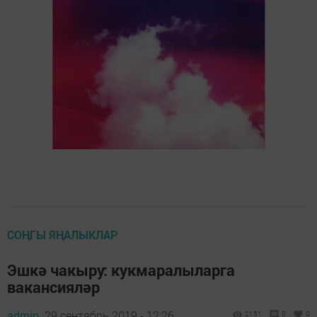
СОҢГЫ ЯҢАЛЫКЛАР
Эшкә чакыру: кукмаралыларга
вакансияләр
admin,
29 сентябрь 2019 - 12:26
2151
0
0