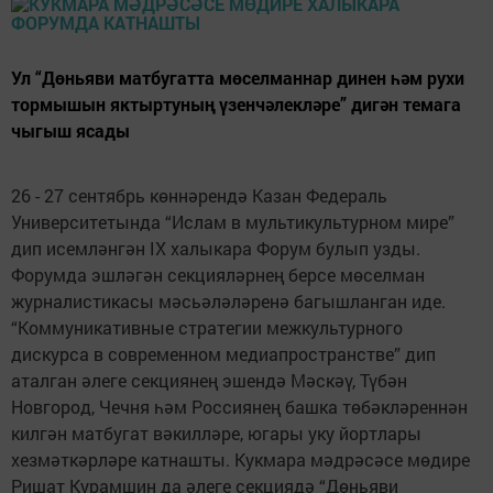
Ул “Дөньяви матбугатта мөселманнар динен һәм рухи
тормышын яктыртуның үзенчәлекләре” дигән темага
чыгыш ясады
26 - 27 сентябрь көннәрендә Казан Федераль
Университетында “Ислам в мультикультурном мире”
дип исемләнгән IX халыкара Форум булып узды.
Форумда эшләгән секцияләрнең берсе мөселман
журналистикасы мәсьәләләренә багышланган иде.
“Коммуникативные стратегии межкультурного
дискурса в современном медиапространстве” дип
аталган әлеге секциянең эшендә Мәскәү, Түбән
Новгород, Чечня һәм Россиянең башка төбәкләреннән
килгән матбугат вәкилләре, югары уку йортлары
хезмәткәрләре катнашты. Кукмара мәдрәсәсе мөдире
Ришат Курамшин да әлеге секциядә “Дөньяви