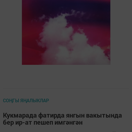
СОҢГЫ ЯҢАЛЫКЛАР
Кукмарада фатирда янгын вакытында
бер ир-ат пешеп имгәнгән