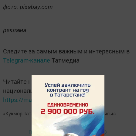
фото: pixabay.com
реклама
Следите за самым важным и интересным в
Telegram-канале
Татмедиа
Читайте новости Татарстана в
национальном мессенджере MАХ:
https://max.ru/tatmedia
«Кукмор Татарстан»
Telegram-каналга
язылыгыз
Перейти на страницу новости