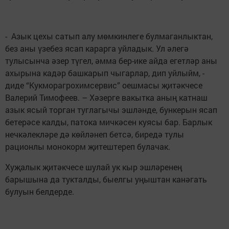
- Азык цехы сатып алу мөмкинлеге булмаганлыктан,
без аны үзебез ясап карарга уйладык. Ул әлегә
тулысынча әзер түгел, әмма бер-ике айда егетләр аны
ахырына кадәр башкарып чыгарлар, дип уйлыйм, -
диде “Кукморагрохимсервис” оешмасы җитәкчесе
Валерий Тимофеев. – Хәзерге вакытка аның катнаш
азык ясый торган туглагычы эшләнде, бункерын ясап
бетерәсе калды, патока мичкәсен куясы бар. Барлык
нечкәлекләре дә көйләнеп бетсә, биредә тулы
рационлы монокорм җитештереп булачак.
Хуҗалык җитәкчесе шулай ук кыр эшләренең
барышына да тукталды, быелгы уңыштан канәгать
булуын белдерде.