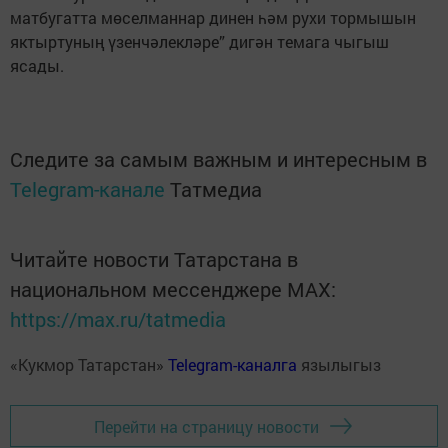
матбугатта мөселманнар динен һәм рухи тормышын
яктыртуның үзенчәлекләре” дигән темага чыгыш
ясады.
Следите за самым важным и интересным в
Telegram-канале
Татмедиа
Читайте новости Татарстана в
национальном мессенджере MАХ:
https://max.ru/tatmedia
«Кукмор Татарстан»
Telegram-каналга
язылыгыз
Перейти на страницу новости