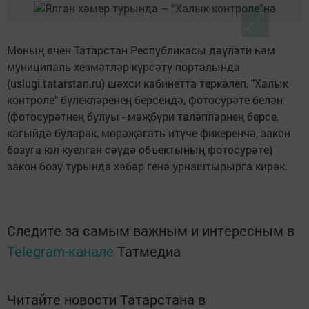
Моның өчен Татарстан Республикасы дәүләти һәм
муниципаль хезмәтләр күрсәтү порталында
(uslugi.tatarstan.ru) шәхси кабинетта теркәлеп, "Халык
контроле" бүлекләренең берсендә, фотосурәте белән
(фотосурәтнең булуы - мәҗбүри таләпләрнең берсе,
кагыйдә буларак, мөрәҗәгать итүче фикеренчә, закон
бозуга юл куелган сәүдә объектының фотосурәте)
закон бозу турында хәбәр генә урнаштырырга кирәк.
Следите за самым важным и интересным в
Telegram-канале
Татмедиа
Читайте новости Татарстана в