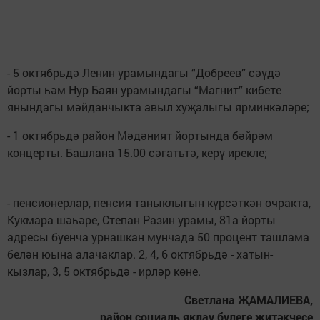
- 5 октябрьдә Ленин урамындагы “Добреев” сәүдә
йорты һәм Нур Баян урамындагы “Магнит” кибете
янындагы мәйданчыкта авыл хуҗалыгы ярминкәләре;
- 1 октябрьдә район Мәдәният йортында бәйрәм
концерты. Башлана 15.00 сәгатьтә, керү ирекле;
- пенсионерлар, пенсия таныклыгын күрсәткән очракта,
Кукмара шәһәре, Степан Разин урамы, 81а йорты
адресы буенча урнашкан мунчада 50 процент ташлама
белән юына алачаклар. 2, 4, 6 октябрьдә - хатын-
кызлар, 3, 5 октябрьдә - ирләр көне.
Светлана ҖАМАЛИЕВА,
район социаль яклау бүлеге җитәкчесе