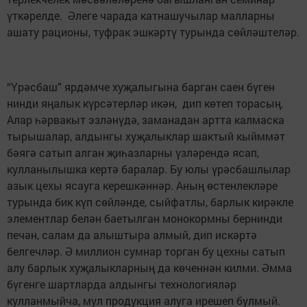
үткәрелде. Әлеге чарада катнашучылар малларны
ашату рационы, туфрак эшкәртү турында сөйләштеләр.
“Үрәсбаш” ярдәмче хуҗалыгына барган саен бүген
нинди яңалык күрсәтерләр икән, дип көтеп торасың.
Алар һәрвакыт эзләнүдә, заманадан артта калмаска
тырышалар, алдынгы хуҗалыклар шактый кыйммәт
бәягә сатып алган җиһазларны үзләрендә ясап,
кулланылышка кертә баралар. Бу юлы үрәсбашлылар
азык цехы ясауга керешкәннәр. Аның өстенлекләре
турында бик күп сөйләнде, сыйфатлы, барлык кирәкле
элементлар белән баетылган монокормны бернинди
печән, салам да алыштыра алмый, дип искәртә
белгечләр. Ә миллион сумнар торган бу цехны сатып
алу барлык хуҗалыкларның да көченнән килми. Әмма
бүгенге шартларда алдынгы технологияләр
кулланмыйча, мул продукция алуга ирешеп булмый.