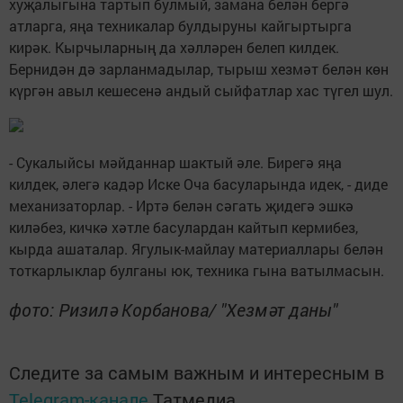
хуҗалыгына тартып булмый, замана белән бергә
атларга, яңа техникалар булдыруны кайгыртырга
кирәк. Кырчыларның да хәлләрен белеп килдек.
Бернидән дә зарланмадылар, тырыш хезмәт белән көн
күргән авыл кешесенә андый сыйфатлар хас түгел шул.
- Сукалыйсы мәйданнар шактый әле. Бирегә яңа
килдек, әлегә кадәр Иске Оча басуларында идек, - диде
механизаторлар. - Иртә белән сәгать җидегә эшкә
киләбез, кичкә хәтле басулардан кайтып кермибез,
кырда ашаталар. Ягулык-майлау материаллары белән
тоткарлыклар булганы юк, техника гына ватылмасын.
фото: Ризилә Корбанова/ "Хезмәт даны"
Следите за самым важным и интересным в
Telegram-канале
Татмедиа