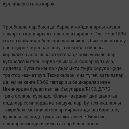
кулланырга гына кирәк.
Үрәсбашлылар быел да барлык мәйданнарны көздән
эшкәртеп калдырырга планлаштыралар. Әлеге эш 1830
гектар мәйданда башкарылачак икән. Дым саклап калу
өчен җирне тирәннән сөрүгә игътибар бирергә
кирәклеген ассызыклап үттеләр, чөнки үсемлекләр
күтәрелеп киткән чорда явымсыз көннәр күп була,
диделәр. Бүгенге көндә хуҗалыкта туңга сөрүдә җиде
трактор хезмәт куя. Техникалары яңа түгел, ватылалар
да, әмма көнгә 50-60 гектар эш башкаралар икән.
Игеннәрдән бушап калган басуларда Т-150, ДТ-75
тракторлары күренде. “Өлкән гвардия” дип шаяртып
алдылар семинарда катнашучылар. Бу техникаларны
тәҗрибәле механизаторлар иярләгәндә эш бара әле,
куркасы юк, диде хуҗалык җитәкчесе. Билгеле,
яшьләрне мондый тимер атлар белән авыл