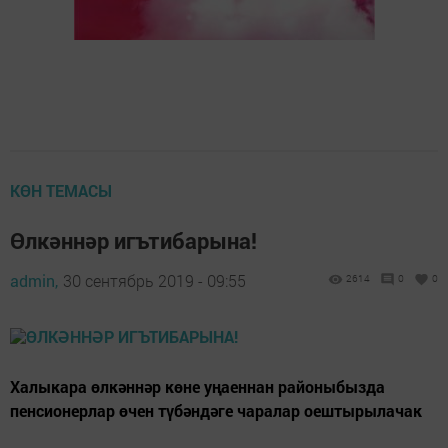
КӨН ТЕМАСЫ
Өлкәннәр игътибарына!
admin,
30 сентябрь 2019 - 09:55
2614
0
0
Халыкара өлкәннәр көне уңаеннан районыбызда
пенсионерлар өчен түбәндәге чаралар оештырылачак