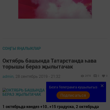
СОҢГЫ ЯҢАЛЫКЛАР
Октябрь башында Татарстанда һава
торышы бераз җылытачак
admin,
28 сентябрь 2019 - 21:32
2678
0
0
Безгә Телеграмга кушылыгыз
Подписаться
1 октябрьдә көндез +10..+15 градуска, 2 октябрьдә