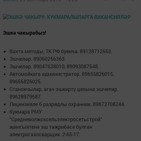
Эшкә чакырабыз!
Вахта методы, ТК РФ буенча. 89128712553.
Эшчеләр. 89050256363.
Эшчеләр. 89047638010, 89093087548.
Автомойкага администратор. 89655826015,
89655826025.
Станокчылар, агач эшкәртү цехына эшчеләр.
89628979587.
Лицензияле 6 разрядлы охранник. 89872708244.
Кукмара РМУ
“Средневолжсксельэлектросетьстрой”
җәмгыятенә эш тәҗрибәсе булган
электрогазосварщик. 2-65-17.