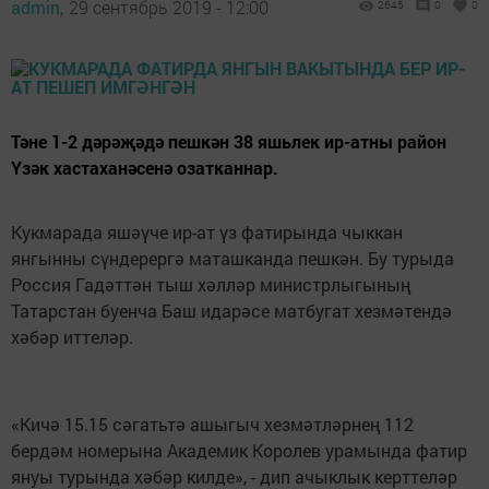
admin,
29 сентябрь 2019 - 12:00
2645
0
0
Тәне 1-2 дәрәҗәдә пешкән 38 яшьлек ир-атны район
Үзәк хастаханәсенә озатканнар.
Кукмарада яшәүче ир-ат үз фатирында чыккан
янгынны сүндерергә маташканда пешкән. Бу турыда
Россия Гадәттән тыш хәлләр министрлыгының
Татарстан буенча Баш идарәсе матбугат хезмәтендә
хәбәр иттеләр.
«Кичә 15.15 сәгатьтә ашыгыч хезмәтләрнең 112
бердәм номерына Академик Королев урамында фатир
януы турында хәбәр килде», - дип ачыклык керттеләр