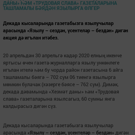
Декада кысаларында газетабызга язылучылар
арасында «Язылу – сездән, үсентеләр – бездән» дигән
акция дә игълан итәбез.
20 апрельдән 30 апрельгә кадәр 2020 елның икенче
яртысы өчен газета-журналларга язылу ункөнлеге
игълан ителә һәм бу чорда район газетасына 6 айга
ташламалы бәягә – 702 сум 06 тиенгә язылырга
мөмкин булачак (хәзерге бәясе – 762 сум). Димәк,
декада дәвамында «Хезмәт даны» һәм «Трудовая
слава» газеталарына язылсагыз, 60 сумны янга
калдырасыз дигән сүз.
Декада кысаларында газетабызга язылучылар
арасында
«Язылу – сездән, үсентеләр – бездән»
дигән