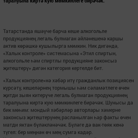
таралуына киртә кую мөмкинлеге бирәчәк.
Татарстанда яшәүче барча кеше алкогольле
продукциянең легаль булмаган әйләнешенә каршы
актив көрәшкә кушылырга мөмкин. Ник дигәндә,
«Халык контроле» системасына «Этил спиртын,
алкогольле һәм спиртлы продукцияне законсыз
җитештерү» дигән категория кертелде бит.
«Халык контроле»нә хәбәр итү гражданлык позициясен
күрсәтү, кешеләрнең тормышы һәм сәламәтлеге өчен
җитди зыян китерүче легаль булмаган продукциянең
таралуына киртә кую мөмкинлеге бирәчәк. Шунысы да
бик мөһим: мондый хәбәрләр авторлары хәмерне
законсыз җитештерүнең расланылган һәр факты өчен
матди яктан бүләкләнәчәк. Бүләге дә вак-төяк кенә
түгел: бер меңнән өч мең сумга кадәр.