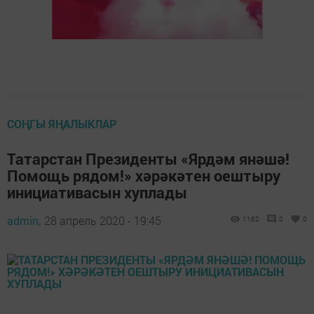
СОҢГЫ ЯҢАЛЫКЛАР
Татарстан Президенты «Ярдәм янәшә!
Помощь рядом!» хәрәкәтен оештыру
инициативасын хуплады
admin,
28 апрель 2020 - 19:45
1162
0
0