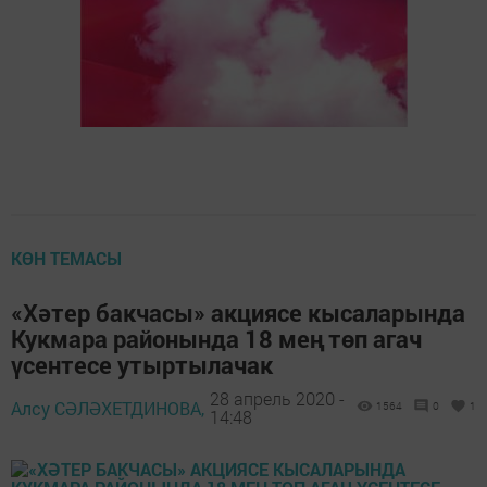
КӨН ТЕМАСЫ
«Хәтер бакчасы» акциясе кысаларында
Кукмара районында 18 мең төп агач
үсентесе утыртылачак
28 апрель 2020 -
Алсу СӘЛӘХЕТДИНОВА,
1564
0
1
14:48