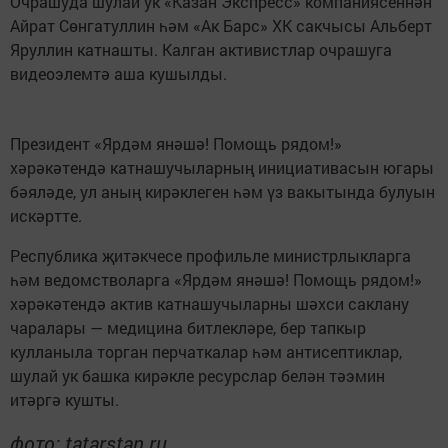
Очрашуда шулай ук «Казан Экспресс» компаниясеннән
Айрат Сөнгатуллин һәм «Ак Барс» ХК сакчысы Альберт
Яруллин катнашты. Калган активистлар очрашуга
видеоэлемтә аша кушылды.
Президент «Ярдәм янәшә! Помощь рядом!»
хәрәкәтендә катнашучыларның инициативасын югары
бәяләде, ул аның кирәклеген һәм үз вакытында булуын
искәртте.
Республика җитәкчесе профильле министрлыкларга
һәм ведомстволарга «Ярдәм янәшә! Помощь рядом!»
хәрәкәтендә актив катнашучыларны шәхси саклану
чаралары — медицина битлекләре, бер тапкыр
кулланыла торган перчаткалар һәм антисептиклар,
шулай ук башка кирәкле ресурслар белән тәэмин
итәргә кушты.
фото: tatarstan.ru