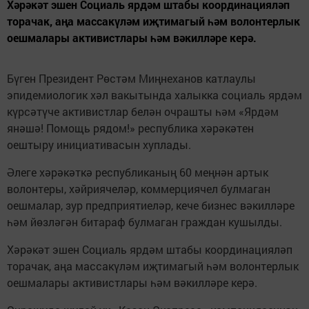
Хәрәкәт эшен Социаль ярдәм штабы координацияләп
торачак, аңа массакүләм иҗтимагый һәм волонтерлык
оешмалары активистлары һәм вәкилләре керә.
Бүген Президент Рөстәм Миңнеханов катлаулы
эпидемиологик хәл вакытында халыкка социаль ярдәм
күрсәтүче активистлар белән очрашты һәм «Ярдәм
янәшә! Помощь рядом!» республика хәрәкәтен
оештыру инициативасын хуплады.
Әлеге хәрәкәткә республиканың 60 меңнән артык
волонтеры, хәйриячеләр, коммерциячел булмаган
оешмалар, зур предприятиеләр, кече бизнес вәкилләре
һәм йөзләгән битараф булмаган граждан кушылды.
Хәрәкәт эшен Социаль ярдәм штабы координацияләп
торачак, аңа массакүләм иҗтимагый һәм волонтерлык
оешмалары активистлары һәм вәкилләре керә.