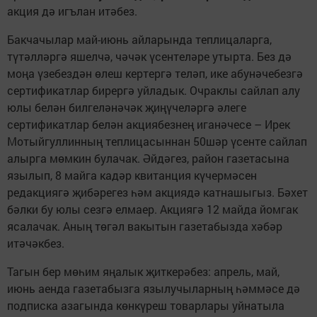
акция дә игълан итәбез.
Бакчачылар май-июнь айларында теплицаларга,
түтәлләргә яшелчә, чәчәк үсентеләре утырта. Без дә
моңа үзебездән өлеш кертергә теләп, ике абунәчебезгә
сертификатлар бирергә уйладык. Очраклы сайлап алу
юлы белән билгеләнәчәк җиңүчеләргә әлеге
сертификатлар белән акциябезнең иганәчесе – Ирек
Мотыйгуллинның теплицасыннан 50шәр үсенте сайлап
алырга мөмкин булачак. Әйдәгез, район газетасына
язылып, 8 майга кадәр квитанция күчермәсен
редакциягә җибәрегез һәм акциядә катнашыгыз. Бәхет
бәлки бу юлы сезгә елмаер. Акциягә 12 майда йомгак
ясалачак. Аның төгәл вакытын газетабызда хәбәр
итәчәкбез.
Тагын бер мөһим яңалык җиткерәбез: апрель, май,
июнь аенда газетабызга язылучыларның һәммәсе дә
подписка азагында көнкүреш товарлары уйнатыла