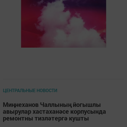
ЦЕНТРАЛЬНЫЕ НОВОСТИ
Миңнеханов Чаллының йогышлы
авырулар хастаханәсе корпусында
ремонтны тизләтергә кушты