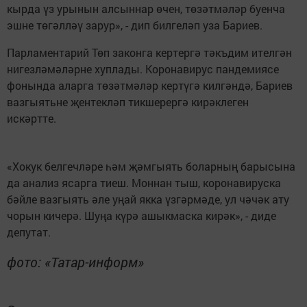
кырда үз урынын алсыннар өчен, төзәтмәләр буенча
эшне төгәлләү зарур», - дип билгеләп уза Бариев.
Парламентарий Төп законга кертергә тәкъдим ителгән
нигезләмәләрне хуплады. Коронавирус пандемиясе
фонында аларга төзәтмәләр кертүгә килгәндә, Бариев
вазгыятьне җентекләп тикшерергә кирәклеген
искәртте.
«Хокук белгечләре һәм җәмгыять боларның барысына
да анализ ясарга тиеш. Моннан тыш, коронавируска
бәйле вазгыять әле уңай якка үзгәрмәде, ул чәчәк ату
чорын кичерә. Шуңа күрә ашыкмаска кирәк», - диде
депутат.
фото: «Татар-информ»