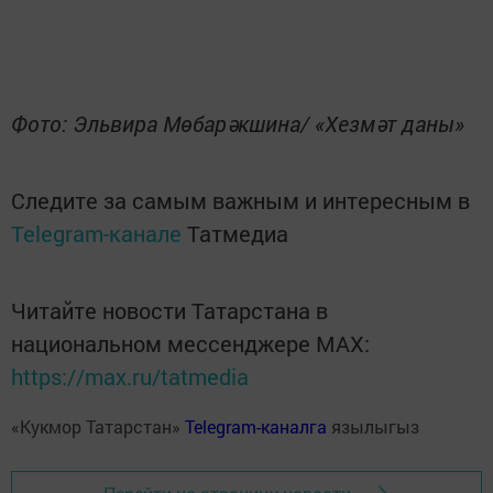
Фото: Эльвира Мөбарәкшина/ «Хезмәт даны»
Следите за самым важным и интересным в
Telegram-канале
Татмедиа
Читайте новости Татарстана в
национальном мессенджере MАХ:
https://max.ru/tatmedia
«Кукмор Татарстан»
Telegram-каналга
язылыгыз