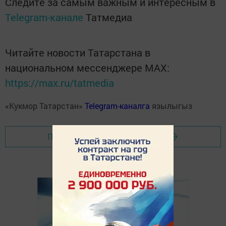
Следите за самым важным и интересным в
Telegram-канале
Татмедиа
Читайте новости Татарстана в
национальном мессенджере MАХ:
https://max.ru/tatmedia
«Кукмор Татарстан»
Telegram-каналга
язылыгыз
Перейти на страницу новости