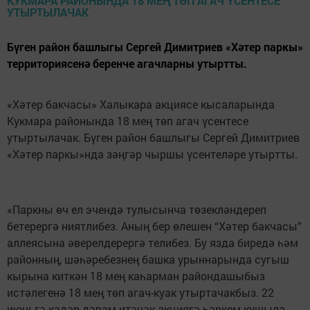
Бүген район башлыгы Сергей Димитриев «Хәтер паркы»
территориясенә беренче агачларны утыртты.
«Хәтер бакчасы» Халыкара акциясе кысаларында
Кукмара районында 18 мең төп агач үсентесе
утыртылачак. Бүген район башлыгы Сергей Димитриев
«Хәтер паркы»нда зәңгәр чыршы үсентеләре утыртты.
«Паркны өч ел эчендә тулысынча төзекләндереп
бетерергә ниятлибез. Аның бер өлешен “Хәтер бакчасы”
аллеясына әверелдерергә телибез. Бу язда биредә һәм
районның, шәһәребезнең башка урыннарында сугыш
кырына киткән 18 мең каһарман райондашыбыз
истәлегенә 18 мең төп агач-куак утыртачакбыз. 22
июньгә кадәр дәвам итәчәк акциягә һәркем кушыла