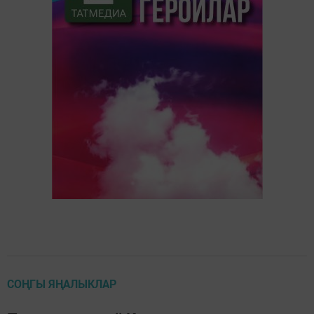
СОҢГЫ ЯҢАЛЫКЛАР