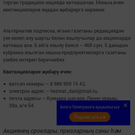
торган традицион акциядә катнашачак. Моның өчен
квитанцияләрне яңадан җибәрергә кирәкми.
Альтернатив подписка, ягъни газетаны редакциядән
үзе килеп алу шарты белән язылучылар да акцияләрдә
катнаша ала. 6 айга язылу бәясе – 468 сум. 5 данәдән
күбрәккә язылган оешма-предприятиеләргә газетаны
үзебез китереп бирәчәкбез.
Квитанцияләрне җибәрү өчен:
ватсап номеры – 8 986 909 15 43,
электрон адрес – hezmat_dani@mail.ru,
почта адресы – Кукмара шәһәре, Ленин урамы,
39а, а/я 54.
Безгә Телеграмга кушылыгыз
Подписаться
Акциянең сроклары, призларның саны һәм