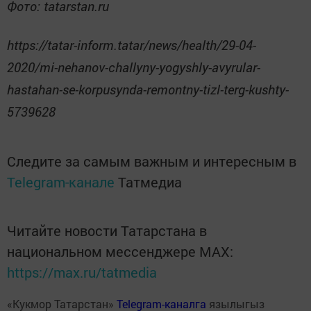
Фото: tatarstan.ru
https://tatar-inform.tatar/news/health/29-04-
2020/mi-nehanov-challyny-yogyshly-avyrular-
hastahan-se-korpusynda-remontny-tizl-terg-kushty-
5739628
Следите за самым важным и интересным в
Telegram-канале
Татмедиа
Читайте новости Татарстана в
национальном мессенджере MАХ:
https://max.ru/tatmedia
«Кукмор Татарстан»
Telegram-каналга
язылыгыз