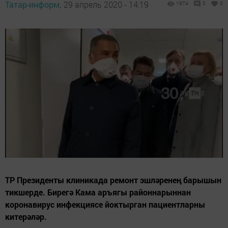
Татар-информ,
29 апрель 2020 - 14:19
1974
0
0
ТР Президенты клиникада ремонт эшләренең барышын
тикшерде. Бирегә Кама аръягы районнарыннан
коронавирус инфекциясе йоктырган пациентларны
китерәләр.