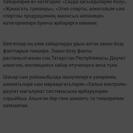
Хәбәрләрне өч категория: «Сәүдә кагыйдәләрен бозу»,
«Җәмәгать туклануы», «Этил спирты, алкогольле һәм
спиртлы продукциянең законсыз әйләнеше»
категорияләре буенча җибәрергә мөмкин.
Белгечләр иң элек хәбәрләрдә урын алган закон бозу
фактларын тикшерә. Закон бозу факты
расланылганнан соң Татарстан Республикасы Дәүләт
алкоголь инспекциясе хәбәр итүчеләргә акча түли.
Шәһәр һәм районыбызда яшәүчеләргә үзләренең
шикаятьләре һәм мөрәҗәгатьләрен «Халык контроле»
дәүләт мәгълүмат системасына җибәрүләрен
сорыйбыз. Алынган бер генә шикаять тә тикшерелми
калмаячак.