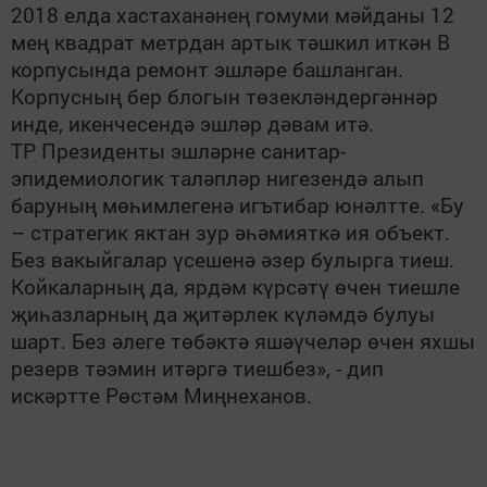
2018 елда хастаханәнең гомуми мәйданы 12
мең квадрат метрдан артык тәшкил иткән В
корпусында ремонт эшләре башланган.
Корпусның бер блогын төзекләндергәннәр
инде, икенчесендә эшләр дәвам итә.
ТР Президенты эшләрне санитар-
эпидемиологик таләпләр нигезендә алып
баруның мөһимлегенә игътибар юнәлтте. «Бу
– стратегик яктан зур әһәмияткә ия объект.
Без вакыйгалар үсешенә әзер булырга тиеш.
Койкаларның да, ярдәм күрсәтү өчен тиешле
җиһазларның да җитәрлек күләмдә булуы
шарт. Без әлеге төбәктә яшәүчеләр өчен яхшы
резерв тәэмин итәргә тиешбез», - дип
искәртте Рөстәм Миңнеханов.