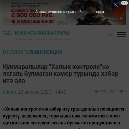
2
Автоматическое закрытие баннера через
КУКМАРА ЯҢАЛЫКЛАРЫ
16+
"Хезмәт даны" газетасы - Кукмара районы
ГОСАЛКОГОЛЬИНСПЕКЦИЯ
Кукмаралылар “Халык контроле”нә
легаль булмаган хәмер турында хәбәр
итә ала
admin,
29 апрель 2020 - 14:49
1659
0
0
«Халык контроле»нә хәбәр итү гражданлык позициясен
күрсәтү, кешеләрнең тормышы һәм сәламәтлеге өчен
җитди зыян китерүче легаль булмаган продукциянең