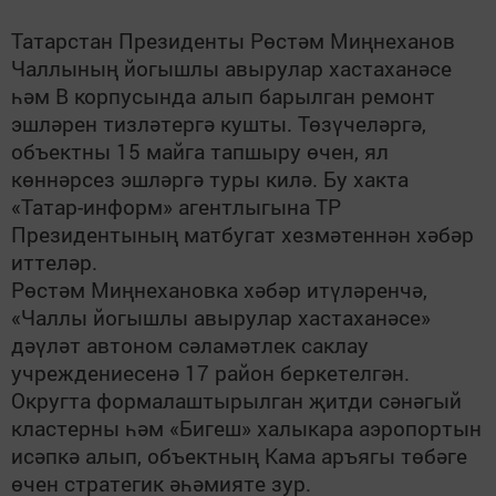
Татарстан Президенты Рөстәм Миңнеханов
Чаллының йогышлы авырулар хастаханәсе
һәм В корпусында алып барылган ремонт
эшләрен тизләтергә кушты. Төзүчеләргә,
объектны 15 майга тапшыру өчен, ял
көннәрсез эшләргә туры килә. Бу хакта
«Татар-информ» агентлыгына ТР
Президентының матбугат хезмәтеннән хәбәр
иттеләр.
Рөстәм Миңнехановка хәбәр итүләренчә,
«Чаллы йогышлы авырулар хастаханәсе»
дәүләт автоном сәламәтлек саклау
учреждениесенә 17 район беркетелгән.
Округта формалаштырылган җитди сәнәгый
кластерны һәм «Бигеш» халыкара аэропортын
исәпкә алып, объектның Кама аръягы төбәге
өчен стратегик әһәмияте зур.