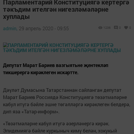
Парламентарий Конституциягә кертергә
тәкъдим ителгән нигезләмәләрне
хуплады
admin,
29 апрель 2020 - 09:55
1236
0
0
Депутат Марат Бариев вазгыятьне җентекләп
тикшерергә кирәклеген искәртте.
Дәүләт Думасына Татарстаннан сайланган депутат
Марат Бариев Россиядә Конституциягә төзәтмәләрне
кабул итүгә бәйле эшне төгәлләргә кирәклеген белдерә,
дип яза «Татар-информ».
«Төзәтмәләрне кабул итүгә әзерләнергә кирәк.
Эпидемиягә бәйле куркыныч кимү белән, хокукый