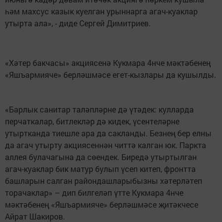
һәм махсус казык куелган урыннарга агач-куаклар
утырта ала», - диде Сергей Димитриев.
«Хәтер бакчасы» акциясенә Кукмара 4нче мәктәбенең
«Яшъармияче» берләшмәсе егет-кызлары да кушылды.
«Барлык санитар таләпләрне дә үтәдек: кулларда
перчаткалар, битлекләр дә кидек, үсентеләрне
утыртканда тиешле ара да сакланды. Безнең бер елны
да агач утырту акциясеннән читтә калган юк. Паркта
аллея булачагына да сөендек. Биредә утыртылган
агач-куаклар бик матур булып үсеп китеп, фронтта
башларын салган райондашларыбызны хәтерләтеп
торачаклар» – дип билгеләп үтте Кукмара 4нче
мәктәбенең «Яшъармияче» берләшмәсе җитәкчесе
Айрат Шакиров.