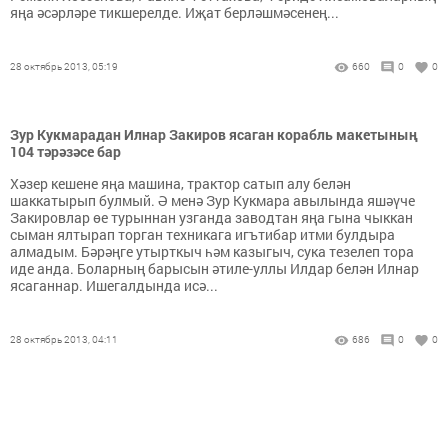
яңа әсәрләре тикшерелде. Иҗат берләшмәсенең...
28 октябрь 2013, 05:19
660
0
0
Зур Кукмарадан Илнар Закиров ясаган корабль макетының
104 тәрәзәсе бар
Хәзер кешене яңа машина, трактор сатып алу белән
шаккатырып булмый. Ә менә Зур Кукмара авылында яшәүче
Закировлар өе турыннан узганда заводтан яңа гына чыккан
сыман ялтырап торган техникага игътибар итми булдыра
алмадым. Бәрәңге утырткыч һәм казыгыч, сука тезелеп тора
иде анда. Боларның барысын әтиле-уллы Илдар белән Илнар
ясаганнар. Ишегалдында исә...
28 октябрь 2013, 04:11
686
0
0