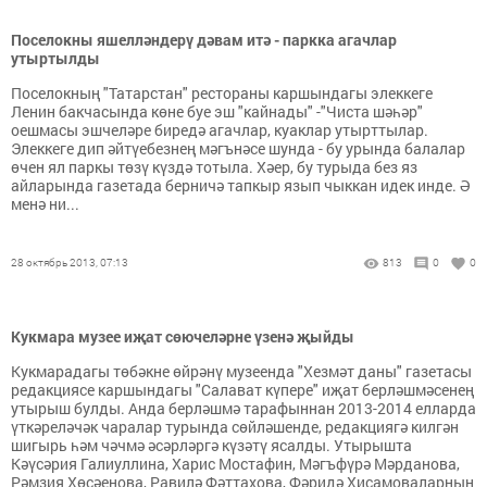
Поселокны яшелләндерү дәвам итә - паркка агачлар
утыртылды
Поселокның "Татарстан" рестораны каршындагы элеккеге
Ленин бакчасында көне буе эш "кайнады" -"Чиста шәһәр"
оешмасы эшчеләре биредә агачлар, куаклар утырттылар.
Элеккеге дип әйтүебезнең мәгънәсе шунда - бу урында балалар
өчен ял паркы төзү күздә тотыла. Хәер, бу турыда без яз
айларында газетада берничә тапкыр язып чыккан идек инде. Ә
менә ни...
28 октябрь 2013, 07:13
813
0
0
Кукмара музее иҗат сөючеләрне үзенә җыйды
Кукмарадагы төбәкне өйрәнү музеенда "Хезмәт даны" газетасы
редакциясе каршындагы "Салават күпере" иҗат берләшмәсенең
утырыш булды. Анда берләшмә тарафыннан 2013-2014 елларда
үткәреләчәк чаралар турында сөйләшенде, редакциягә килгән
шигырь һәм чәчмә әсәрләргә күзәтү ясалды. Утырышта
Кәүсәрия Галиуллина, Харис Мостафин, Мәгъфүрә Мәрданова,
Рәмзия Хөсәенова, Равилә Фәттахова, Фәридә Хисамоваларның