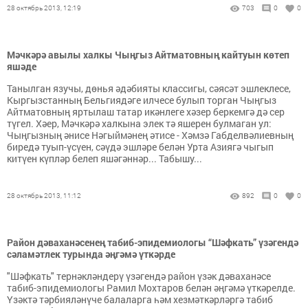
28 октябрь 2013, 12:19
703
0
0
Мәчкәрә авылы халкы Чыңгыз Айтматовның кайтуын көтеп
яшәде
Танылган язучы, дөнья әдәбияты классигы, сәясәт эшлеклесе,
Кыргызстанның Бельгиядәге илчесе булып торган Чыңгыз
Айтматовның яртылаш татар икәнлеге хәзер беркемгә дә сер
түгел. Хәер, Мәчкәрә халкына элек тә яшерен булмаган ул:
Чыңгызның әнисе Нәгыймәнең әтисе - Хәмзә Габделвәлиевның
биредә туып-үсүен, сәүдә эшләре белән Урта Азиягә чыгып
китүен күпләр белеп яшәгәннәр... Табышу...
28 октябрь 2013, 11:12
892
0
0
Район дәваханәсенең табиб-эпидемиологы “Шәфкать” үзәгендә
сәламәтлек турында әңгәмә үткәрде
"Шәфкать" тернәкләндерү үзәгендә район үзәк дәваханәсе
табиб-эпидемиологы Рамил Мохтаров белән әңгәмә үткәрелде.
Үзәктә тәрбияләнүче балаларга һәм хезмәткәрләргә табиб