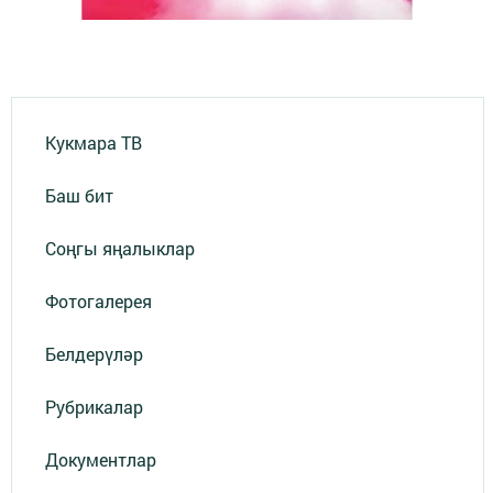
Кукмара ТВ
Баш бит
Соңгы яңалыклар
Фотогалерея
Белдерүләр
Рубрикалар
Документлар