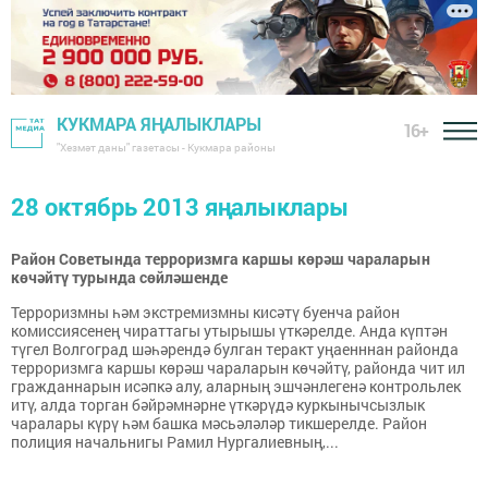
КУКМАРА ЯҢАЛЫКЛАРЫ
16+
"Хезмәт даны" газетасы - Кукмара районы
28 октябрь 2013 яңалыклары
Район Советында терроризмга каршы көрәш чараларын
көчәйтү турында сөйләшенде
Терроризмны һәм экстремизмны кисәтү буенча район
комиссиясенең чираттагы утырышы үткәрелде. Анда күптән
түгел Волгоград шәһәрендә булган теракт уңаенннан районда
терроризмга каршы көрәш чараларын көчәйтү, районда чит ил
гражданнарын исәпкә алу, аларның эшчәнлегенә контрольлек
итү, алда торган бәйрәмнәрне үткәрүдә куркынычсызлык
чаралары күрү һәм башка мәсьәләләр тикшерелде. Район
полиция начальнигы Рамил Нургалиевның,...