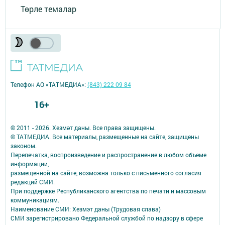
Төрле темалар
Телефон АО «ТАТМЕДИА»:
(843) 222 09 84
16+
© 2011 - 2026. Хезмәт даны. Все права защищены.
© ТАТМЕДИА. Все материалы, размещенные на сайте, защищены
законом.
Перепечатка, воспроизведение и распространение в любом объеме
информации,
размещенной на сайте, возможна только с письменного согласия
редакций СМИ.
При поддержке Республиканского агентства по печати и массовым
коммуникациям.
Наименование СМИ: Хезмэт даны (Трудовая слава)
СМИ зарегистрировано Федеральной службой по надзору в сфере