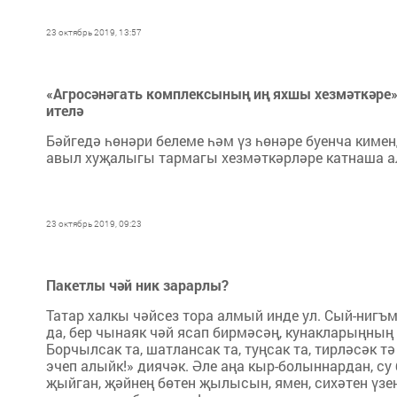
23 октябрь 2019, 13:57
«Агросәнәгать комплексының иң яхшы хезмәткәре» 
ителә
Бәйгедә һөнәри белеме һәм үз һөнәре буенча киме
авыл хуҗалыгы тармагы хезмәткәрләре катнаша а
23 октябрь 2019, 09:23
Пакетлы чәй ник зарарлы?
Татар халкы чәйсез тора алмый инде ул. Сый-нигъ
да, бер чынаяк чәй ясап бирмәсәң, кунакларыңның ү
Борчылсак та, шатлансак та, туңсак та, тирләсәк тә
эчеп алыйк!» диячәк. Әле аңа кыр-болыннардан, су
җыйган, җәйнең бөтен җылысын, ямен, сихәтен үзе