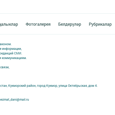
ңалыклар
Фотогалерея
Белдерүләр
Рубрикалар
аконом.
ме информации,
 редакций СМИ.
ым коммуникациям.
связи,
стан, Кукморский район, город Кукмор, улица Октябрьская, дом 4.
ezmat_dani@mail.ru