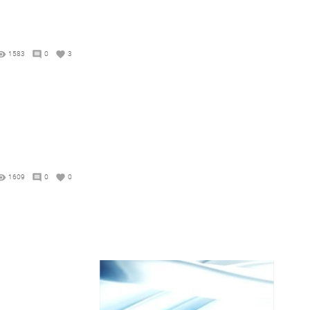
1583
0
3
1609
0
0