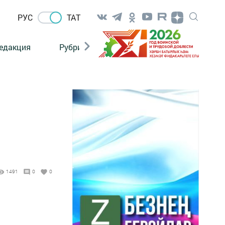
РУС
ТАТ
едакция
Рубрикалар
1491
0
0