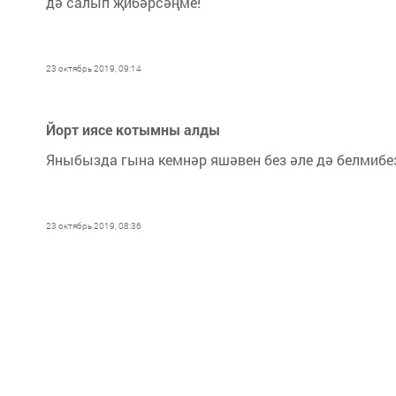
дә салып җибәрсәңме!
23 октябрь 2019, 09:14
Йорт иясе котымны алды
Яныбызда гына кемнәр яшәвен без әле дә белмибез 
23 октябрь 2019, 08:36