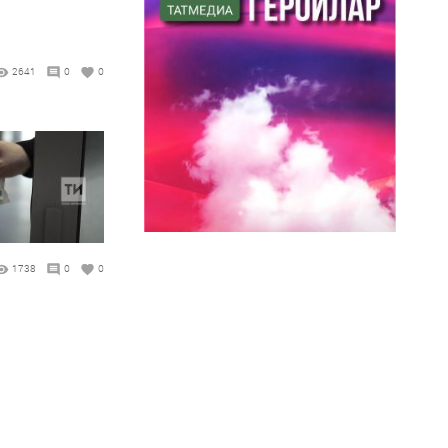
2641
0
0
1738
0
0