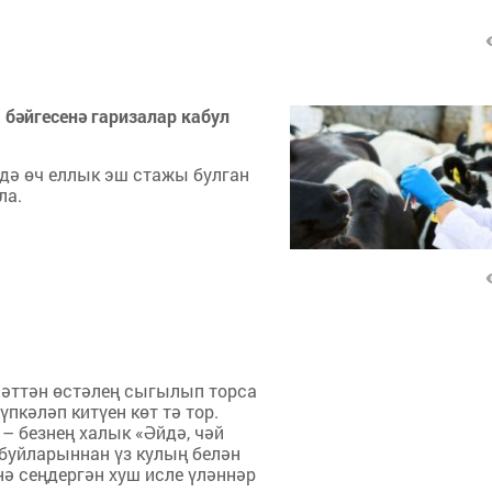
бәйгесенә гаризалар кабул
ндә өч еллык эш стажы булган
ла.
мәттән өстәлең сыгылып торса
пкәләп китүен көт тә тор.
 – безнең халык «Әйдә, чәй
 буйларыннан үз кулың белән
нә сеңдергән хуш исле үләннәр