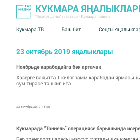
КУКМАРА ЯҢАЛЫКЛА
"Хезмәт даны" газетасы - Кукмара районы
Кукмара ТВ
Баш бит
Соңгы яңалыкла
23 октябрь 2019 яңалыклары
Ноябрьдә карабодайга бәя артачак
Хәзерге вакытта 1 килограмм карабодай ярмасының
сум тирәсе тәшкил итә
23 октябрь 2019, 16:08
Кукмарада “Тоннель” операциясе барышында исер
Бер транспорт чарасы махсус тукталышка куелган