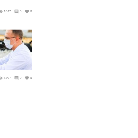
1647
0
0
1397
0
0