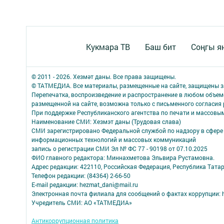
Кукмара ТВ
Баш бит
Соңгы я
© 2011 - 2026. Хезмәт даны. Все права защищены.
© ТАТМЕДИА. Все материалы, размещенные на сайте, защищены з
Перепечатка, воспроизведение и распространение в любом объе
размещенной на сайте, возможна только с письменного согласия
При поддержке Республиканского агентства по печати и массов
Наименование СМИ: Хезмэт даны (Трудовая слава)
СМИ зарегистрировано Федеральной службой по надзору в сфере 
информационных технологий и массовых коммуникаций
запись о регистрации СМИ Эл № ФС 77 - 90198 от 07.10.2025
ФИО главного редактора: Миннахметова Эльвира Рустамовна.
Адрес редакции: 422110, Российская Федерация, Республика Татар
Телефон редакции: (84364) 2-66-50
E-mail редакции: hezmat_dani@mail.ru
Электронная почта филиала для сообщений о фактах коррупции: h
Учредитель СМИ: АО «ТАТМЕДИА»
Антикоррупционная политика