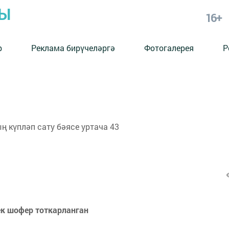
РЫ
16+
р
Реклама бирүчеләргә
Фотогалерея
Р
 күпләп сату бәясе уртача 43
ек шофер тоткарланган