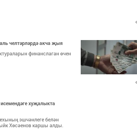
аль челтәрләрдә акча җыя
ктураларын финанслаган өчен
 исемендәге хуҗалыкта
цехының эшчәнлеге белән
ыйк Хөсәенов каршы алды.