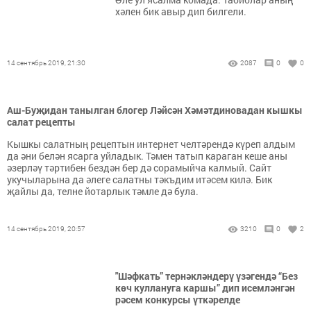
хәлен бик авыр дип билгели.
14 сентябрь 2019, 21:30
2087
0
0
Аш-Буҗидан танылган блогер Ләйсән Хәмәтдиновадан кышкы
салат рецепты
Кышкы салатның рецептын интернет челтәрендә күреп алдым
да әни белән ясарга уйладык. Тәмен татып караган кеше аны
әзерләү тәртибен бездән бер дә сорамыйча калмый. Сайт
укучыларына да әлеге салатны тәкъдим итәсем килә. Бик
җайлы да, телне йотарлык тәмле дә була.
14 сентябрь 2019, 20:57
3210
0
2
"Шәфкать” тернәкләндерү үзәгендә “Без
көч куллануга каршы” дип исемләнгән
рәсем конкурсы үткәрелде