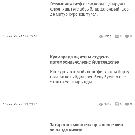
Эскәмиядә кәеф-сафа корып утыручы
өлкән яшьтәге абзыйлар да очрый. Бер
дә матур күренеш түгел.
14 сентябрь 2019, 23:54
4585
0
0
Кукмарада иң яхшы студент-
автомобильчеләрне билгеләделәр
Конкурс автомобильне фигуралы йөртү
һәм юл кагыйдәләрен белү буенча ике
этапта оештырылды
14 сентябрь 2019, 23:17
3442
0
0
Татарстан синоптиклары көчле җил
хакында кисәтә