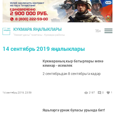
КУКМАРА ЯҢАЛЫКЛАРЫ
16+
"Хезмәт даны" газетасы - Кукмара районы
14 сентябрь 2019 яңалыклары
Кукмараның кыр батырлары менә
кемнәр - исемлек
2 сентябрьдән 8 сентябрьгә кадәр
14 сентябрь 2019, 23:59
2187
0
1
Яшьләргә үрнәк буласы урында бит!