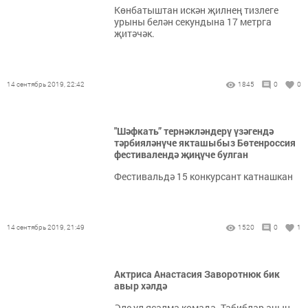
Көнбатыштан искән җилнең тизлеге
урыны белән секундына 17 метрга
җитәчәк.
14 сентябрь 2019, 22:42
1845
0
0
"Шәфкать” тернәкләндерү үзәгендә
тәрбияләнүче якташыбыз Бөтенроссия
фестивалендә җиңүче булган
Фестивальдә 15 конкурсант катнашкан
14 сентябрь 2019, 21:49
1520
0
1
Актриса Анастасия Заворотнюк бик
авыр хәлдә
Әле ул ясалма комада. Табиблар аның