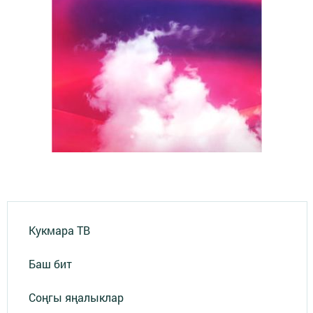
Кукмара ТВ
Баш бит
Соңгы яңалыклар