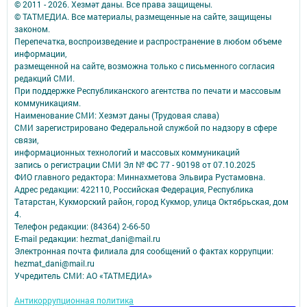
© 2011 - 2026. Хезмәт даны. Все права защищены.
© ТАТМЕДИА. Все материалы, размещенные на сайте, защищены
законом.
Перепечатка, воспроизведение и распространение в любом объеме
информации,
размещенной на сайте, возможна только с письменного согласия
редакций СМИ.
При поддержке Республиканского агентства по печати и массовым
коммуникациям.
Наименование СМИ: Хезмэт даны (Трудовая слава)
СМИ зарегистрировано Федеральной службой по надзору в сфере
связи,
информационных технологий и массовых коммуникаций
запись о регистрации СМИ Эл № ФС 77 - 90198 от 07.10.2025
ФИО главного редактора: Миннахметова Эльвира Рустамовна.
Адрес редакции: 422110, Российская Федерация, Республика
Татарстан, Кукморский район, город Кукмор, улица Октябрьская, дом
4.
Телефон редакции: (84364) 2-66-50
E-mail редакции: hezmat_dani@mail.ru
Электронная почта филиала для сообщений о фактах коррупции:
hezmat_dani@mail.ru
Учредитель СМИ: АО «ТАТМЕДИА»
Антикоррупционная политика