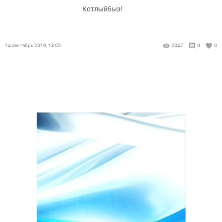
Котлыйбыз!
14 сентябрь 2019, 13:05
2047
0
0