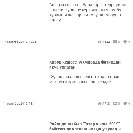
Аның максаты – балаларга терроризм
һәм көч куллану куркынычы янау, бу
куркынычка каршы тору чараларын
аңлау
14 сентябрь 2019, 13:25
1522
0
0
Киров кешесе Кукмарада фатирдан
акча урлаган
Суд аңа шартлы рәвештә ирегеннән
мәхрүм итү җәзасын билгеләде
14 сентябрь 2019, 13:14
1788
0
0
Райондашыбыз "Татар кызы-2019"
бәйгесендә катнашып җиңү яулады