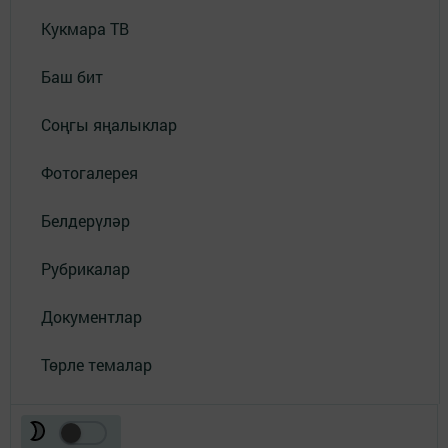
Кукмара ТВ
Баш бит
Соңгы яңалыклар
Фотогалерея
Белдерүләр
Рубрикалар
Документлар
Төрле темалар