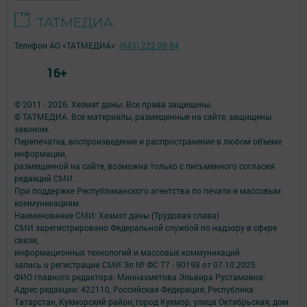
Телефон АО «ТАТМЕДИА»:
(843) 222 09 84
16+
© 2011 - 2026. Хезмәт даны. Все права защищены.
© ТАТМЕДИА. Все материалы, размещенные на сайте, защищены
законом.
Перепечатка, воспроизведение и распространение в любом объеме
информации,
размещенной на сайте, возможна только с письменного согласия
редакций СМИ.
При поддержке Республиканского агентства по печати и массовым
коммуникациям.
Наименование СМИ: Хезмэт даны (Трудовая слава)
СМИ зарегистрировано Федеральной службой по надзору в сфере
связи,
информационных технологий и массовых коммуникаций
запись о регистрации СМИ Эл № ФС 77 - 90198 от 07.10.2025
ФИО главного редактора: Миннахметова Эльвира Рустамовна.
Адрес редакции: 422110, Российская Федерация, Республика
Татарстан, Кукморский район, город Кукмор, улица Октябрьская, дом