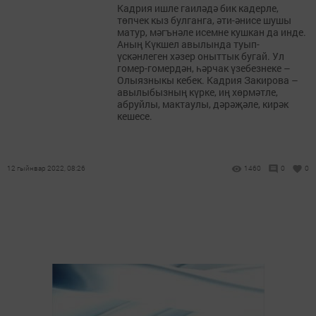
Кадрия ишле гаиләдә бик кадерле,
төпчек кыз булганга, әти-әнисе шушы
матур, мәгънәле исемне кушкан да инде.
Аның Күкшел авылында туып-
үскәнлеген хәзер оныттык бугай. Ул
гомер-гомердән, һәрчак үзебезнеке –
Олыязныкы кебек. Кадрия Закирова –
авылыбызның күрке, иң хөрмәтле,
абруйлы, мактаулы, дәрәҗәле, кирәк
кешесе.
12 гыйнвар 2022, 08:26
1460
0
0