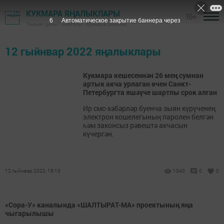
КУКМАРА ЯҢАЛЫКЛАРЫ
16+
5
Автоматическое закрытие баннера через
"Хезмәт даны" газетасы - Кукмара районы
12 гыйнвар 2022 яңалыклары
Кукмара кешесеннән 26 мең сумнан
артык акча урлаган өчен Санкт-
Петербургта яшәүче шартлы срок алган
Ир смс-хәбәрләр буенча зыян күрүченең
электрон кошелегының паролен белгән
һәм законсыз рәвештә акчасын
күчергән.
12 гыйнвар 2022, 18:13
1340
0
0
«Сора-У» каналында «ШАЛТЫРАТ-МА» проектының яңа
чыгарылышы