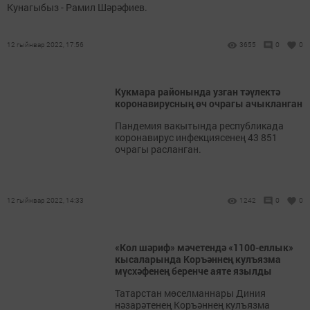
Кунагыбыз - Рамил Шәрәфиев.
12 гыйнвар 2022, 17:56
3655
0
0
Кукмара районында узган тәүлектә
коронавирусның өч очрагы ачыкланган
Пандемия вакытында республикада
коронавирус инфекциясенең 43 851
очрагы расланган.
12 гыйнвар 2022, 14:33
1242
0
0
«Кол шәриф» мәчетендә «1100-еллык»
кысаларында Коръәннең кулъязма
мүсхәфенең беренче аяте язылды
Татарстан мөселманнары Диния
нәзарәтенең Коръәннең кулъязма