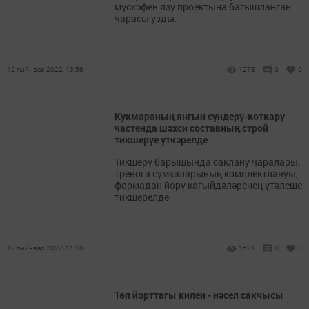
мүсхәфен язу проектына багышланган
чарасы узды.
12 гыйнвар 2022, 13:56
1278
0
0
Кукмараның янгын сүндерү-коткару
частенда шәхси составның строй
тикшерүе үткәрелде
Тикшерү барышында саклану чаралары,
тревога сумкаларының комплектлануы,
формадан йөрү кагыйдәләренең үтәлеше
тикшерелде.
12 гыйнвар 2022, 11:18
1521
0
0
Төп йорттагы килен - нәсел сакчысы