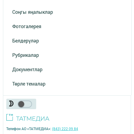
Соңгы яңалыклар
Фотогалерея
Белдерүләр
Рубрикалар
Документлар
Төрле темалар
Телефон АО «ТАТМЕДИА»:
(843) 222 09 84