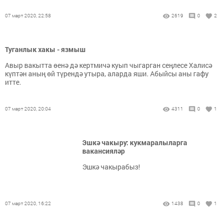
07 март 2020, 22:58
2619
0
2
Туганлык хакы - язмыш
Авыр вакытта өенә дә кертмичә куып чыгарган сеңлесе Халисә
күптән аның өй түрендә утыра, аларда яши. Абыйсы аны гафу
итте.
07 март 2020, 20:04
4311
0
1
Эшкә чакыру: кукмаралыларга
вакансияләр
Эшкә чакырабыз!
07 март 2020, 16:22
1438
0
1