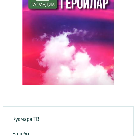
Кукмара ТВ
Баш бит