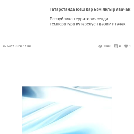
Татарстанда юеш кар һәм яңгыр явачак
Республика территориясендә
температура күтәрелүен дәвам итәчәк.
07 март 2020, 15:00
1600
0
1