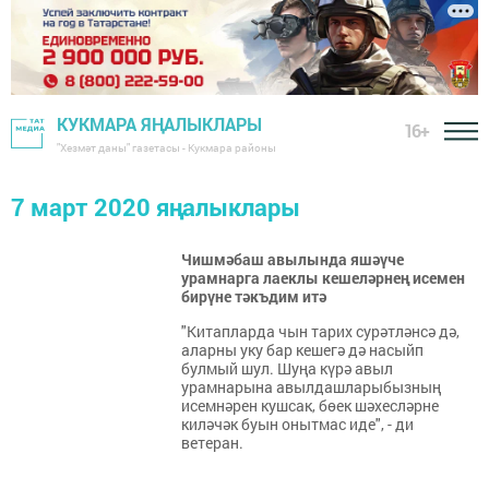
КУКМАРА ЯҢАЛЫКЛАРЫ
16+
"Хезмәт даны" газетасы - Кукмара районы
7 март 2020 яңалыклары
Чишмәбаш авылында яшәүче
урамнарга лаеклы кешеләрнең исемен
бирүне тәкъдим итә
"Китапларда чын тарих сурәтләнсә дә,
аларны уку бар кешегә дә насыйп
булмый шул. Шуңа күрә авыл
урамнарына авылдашларыбызның
исемнәрен кушсак, бөек шәхесләрне
киләчәк буын онытмас иде", - ди
ветеран.