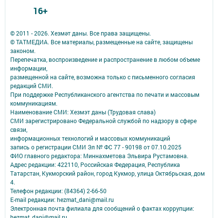
16+
© 2011 - 2026. Хезмәт даны. Все права защищены.
© ТАТМЕДИА. Все материалы, размещенные на сайте, защищены
законом.
Перепечатка, воспроизведение и распространение в любом объеме
информации,
размещенной на сайте, возможна только с письменного согласия
редакций СМИ.
При поддержке Республиканского агентства по печати и массовым
коммуникациям.
Наименование СМИ: Хезмэт даны (Трудовая слава)
СМИ зарегистрировано Федеральной службой по надзору в сфере
связи,
информационных технологий и массовых коммуникаций
запись о регистрации СМИ Эл № ФС 77 - 90198 от 07.10.2025
ФИО главного редактора: Миннахметова Эльвира Рустамовна.
Адрес редакции: 422110, Российская Федерация, Республика
Татарстан, Кукморский район, город Кукмор, улица Октябрьская, дом
4.
Телефон редакции: (84364) 2-66-50
E-mail редакции: hezmat_dani@mail.ru
Электронная почта филиала для сообщений о фактах коррупции:
hezmat_dani@mail.ru