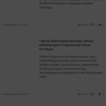
ФӘЙЗУЛЛИНнан түбәндәге җавап
алынды
03 декабрь 2019, 11:03
5026
0
2
Сергей Димитриев декабрь аеның
юбилярларын бәйрәмнәре белән
котлады
Район башлыгы ветераннарны олуг
юбилейлары белән ихластан котлый,
аларга күңел тынычлыгы, сәламәтлек,
балаларының, оныкларының,
якыннарының хөрмәтен тоеп яшәүләрен
тели
03 декабрь 2019, 09:03
1419
0
0