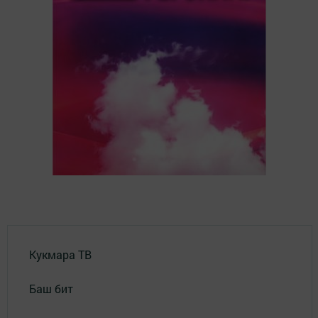
Кукмара ТВ
Баш бит