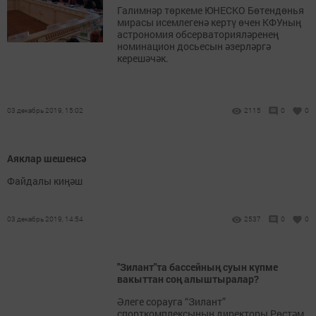
Галимнәр төркеме ЮНЕСКО Бөтендөнья
мирасы исемлегенә кертү өчен КФУның
астрономия обсерваторияләренең
номинацион досьесын әзерләргә
керешәчәк.
03 декабрь 2019, 15:02
2115
0
0
Аяклар шешенсә
Файдалы киңәш
03 декабрь 2019, 14:54
2537
0
0
"Зилант"та бассейның суын күпме
вакыттан соң алыштыралар?
Әлеге сорауга “Зилант”
спорткомплексының директоры Рөстәм