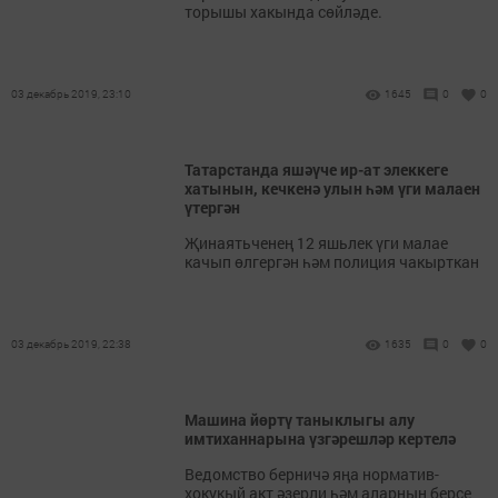
торышы хакында сөйләде.
03 декабрь 2019, 23:10
1645
0
0
Татарстанда яшәүче ир-ат элеккеге
хатынын, кечкенә улын һәм үги малаен
үтергән
Җинаятьченең 12 яшьлек үги малае
качып өлгергән һәм полиция чакырткан
03 декабрь 2019, 22:38
1635
0
0
Машина йөртү таныклыгы алу
имтиханнарына үзгәрешләр кертелә
Ведомство берничә яңа норматив-
хокукый акт әзерли һәм аларның берсе