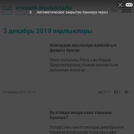
КУКМАРА ЯҢАЛЫКЛАРЫ
16+
5
Автоматическое закрытие баннера через
"Хезмәт даны" газетасы - Кукмара районы
3 декабрь 2019 яңалыклары
Шәмәрдән авылында канкойгыч
фаҗига булган
Ирле-хатынлы Рита һәм Илдар
Шириевларның гомере җинаятьче
кулыннан өзелгән
03 декабрь 2019, 23:13
2711
0
1
Бу атнада нинди һава торышы
булачак?
Татарстан синоптиклары декабрьнең
беренче атнасында булачак һава