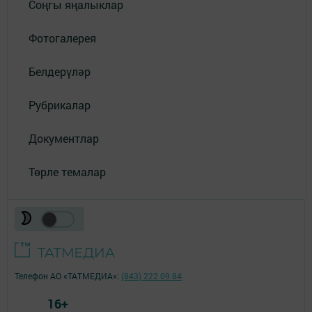
Соңгы яңалыклар
Фотогалерея
Белдерүләр
Рубрикалар
Документлар
Төрле темалар
Телефон АО «ТАТМЕДИА»:
(843) 222 09 84
16+