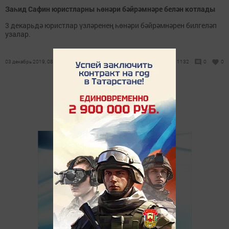
Заһид Сафин юристларны һөнәри бәйрәмнәре белән котлады
3 декарьдә юристлар үзләренең һөнәри бәйрәмнәрен билгеләп
узалар.
03 декабрь 2019, 08:09
1132
0
0