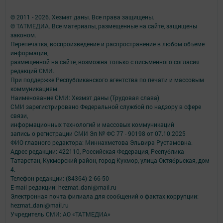
© 2011 - 2026. Хезмәт даны. Все права защищены.
© ТАТМЕДИА. Все материалы, размещенные на сайте, защищены
законом.
Перепечатка, воспроизведение и распространение в любом объеме
информации,
размещенной на сайте, возможна только с письменного согласия
редакций СМИ.
При поддержке Республиканского агентства по печати и массовым
коммуникациям.
Наименование СМИ: Хезмэт даны (Трудовая слава)
СМИ зарегистрировано Федеральной службой по надзору в сфере
связи,
информационных технологий и массовых коммуникаций
запись о регистрации СМИ Эл № ФС 77 - 90198 от 07.10.2025
ФИО главного редактора: Миннахметова Эльвира Рустамовна.
Адрес редакции: 422110, Российская Федерация, Республика
Татарстан, Кукморский район, город Кукмор, улица Октябрьская, дом
4.
Телефон редакции: (84364) 2-66-50
E-mail редакции: hezmat_dani@mail.ru
Электронная почта филиала для сообщений о фактах коррупции:
hezmat_dani@mail.ru
Учредитель СМИ: АО «ТАТМЕДИА»