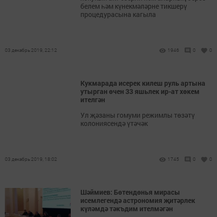
белем һәм күнекмәләрне тикшерү
процедурасына кагыла
03 декабрь 2019, 22:12
1946
0
0
Кукмарада исерек килеш руль артына
утырган өчен 33 яшьлек ир-ат хөкем
ителгән
Ул җәзаны гомуми режимлы төзәтү
колониясендә үтәчәк
03 декабрь 2019, 18:02
1745
0
0
Шәймиев: Бөтендөнья мирасы
исемлегендә астрономия җитәрлек
күләмдә тәкъдим ителмәгән