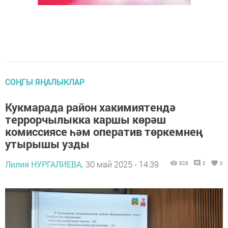
СОҢГЫ ЯҢАЛЫКЛАР
Кукмарада район хакимиятендә
террорчылыкка каршы көрәш
комиссиясе һәм оператив төркемнең
утырышы узды
Лилия НУРГАЛИЕВА,
30 май 2025 - 14:39
828
0
0