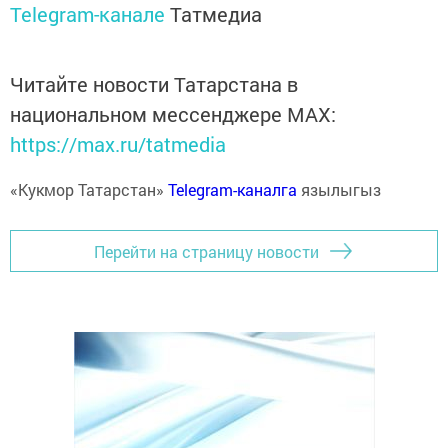
Telegram-канале
Татмедиа
Читайте новости Татарстана в
национальном мессенджере MАХ:
https://max.ru/tatmedia
«Кукмор Татарстан»
Telegram-каналга
язылыгыз
Перейти на страницу новости