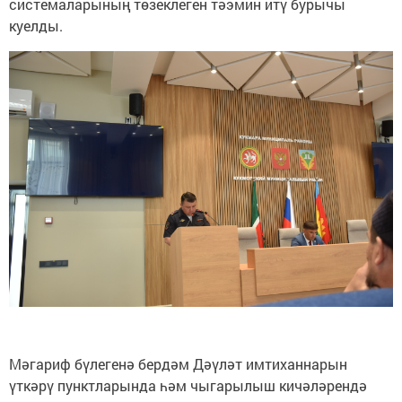
системаларының төзеклеген тәэмин итү бурычы
куелды.
Мәгариф бүлегенә бердәм Дәүләт имтиханнарын
үткәрү пунктларында һәм чыгарылыш кичәләрендә