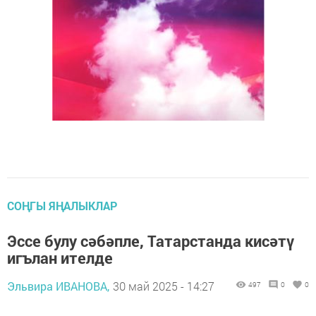
СОҢГЫ ЯҢАЛЫКЛАР
Эссе булу сәбәпле, Татарстанда кисәтү
игълан ителде
Эльвира ИВАНОВА,
30 май 2025 - 14:27
497
0
0