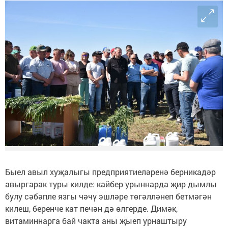
Быел авыл хуҗалыгы предприятиеләренә берникадәр
авыргарак туры килде: кайбер урыннарда җир дымлы
булу сәбәпле язгы чәчү эшләре төгәлләнеп бетмәгән
килеш, беренче кат печән дә өлгерде. Димәк,
витаминнарга бай чакта аны җыеп урнаштыру