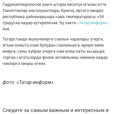
Гидрометеорология үзәге шторм кисәтүе игълан итте.
Синоптиклар мәгълүматлары буенча, иртәгә көндез
республика районнарында һава температурасы +34
градуска кадәр күтәреләчәк. Бу хакта
«Татар-информ»
яза.
Татарстанда яшәүчеләргә саклык чаралары үтәргә,
ягъни кояшта озак булудан сакланырга, җиңел кием
кияргә, суны күбрәк эчәргә һәм кояш каты кыздыра
торган сәгатьләрдә физик активлыкны мөмкин кадәр
чикләргә киңәш ителә.
фото: «Татар-информ»
Следите за самым важным и интересным в