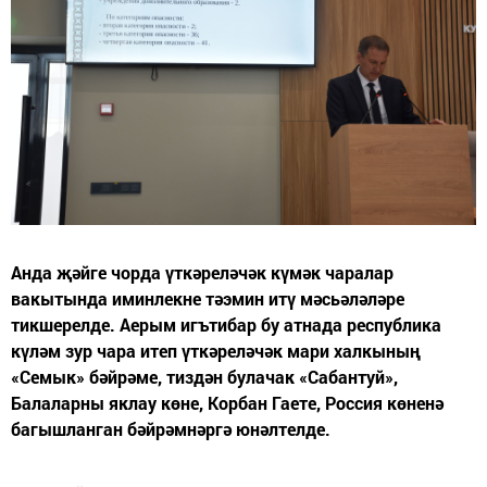
Анда җәйге чорда үткәреләчәк күмәк чаралар
вакытында иминлекне тәэмин итү мәсьәләләре
тикшерелде. Аерым игътибар бу атнада республика
күләм зур чара итеп үткәреләчәк мари халкының
«Семык» бәйрәме, тиздән булачак «Сабантуй»,
Балаларны яклау көне, Корбан Гаете, Россия көненә
багышланган бәйрәмнәргә юнәлтелде.