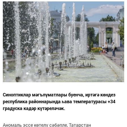
Синоптиклар мәгълүматлары буенча, иртәгә көндез
республика районнарында һава температурасы +34
градуска кадәр күтәреләчәк.
Аномаль эссе көтелү сәбәпле, Татарстан