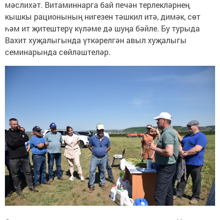
мәслихәт. Витаминнарга бай печән терлекләрнең
кышкы рационының нигезен тәшкил итә, димәк, сөт
һәм ит җитештерү күләме дә шуңа бәйле. Бу турыда
Вахит хуҗалыгында үткәрелгән авыл хуҗалыгы
семинарында сөйләштеләр.