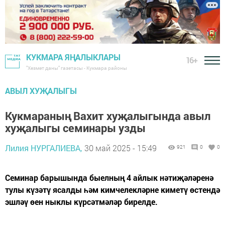
КУКМАРА ЯҢАЛЫКЛАРЫ
16+
"Хезмәт даны" газетасы - Кукмара районы
АВЫЛ ХУҖАЛЫГЫ
Кукмараның Вахит хуҗалыгында авыл
хуҗалыгы семинары узды
Лилия НУРГАЛИЕВА,
30 май 2025 - 15:49
921
0
0
Семинар барышында быелның 4 айлык нәтиҗәләренә
тулы күзәтү ясалды һәм кимчелекләрне киметү өстендә
эшләү өен ныклы күрсәтмәләр бирелде.