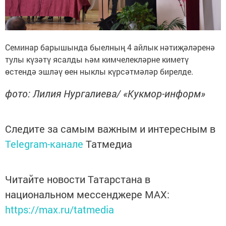
Семинар барышында быелның 4 айлык нәтиҗәләренә
тулы күзәтү ясалды һәм кимчелекләрне киметү
өстендә эшләү өен ныклы күрсәтмәләр бирелде.
фото: Лилия Нургалиева/ «Кукмор-информ»
Следите за самым важным и интересным в
Telegram-канале
Татмедиа
Читайте новости Татарстана в
национальном мессенджере MАХ:
https://max.ru/tatmedia