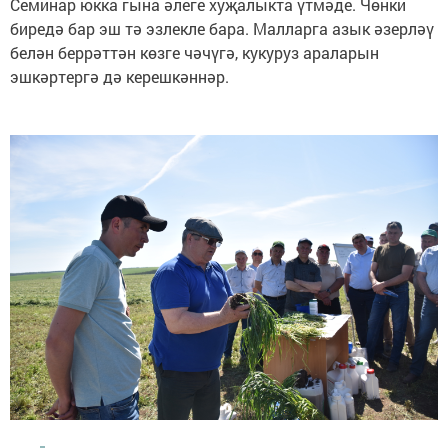
Семинар юкка гына әлеге хуҗалыкта үтмәде. Чөнки
биредә бар эш тә эзлекле бара. Малларга азык әзерләү
белән беррәттән көзге чәчүгә, кукуруз араларын
эшкәртергә дә керешкәннәр.