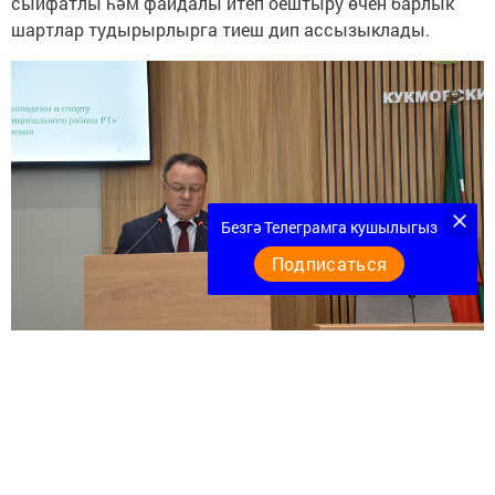
сыйфатлы һәм файдалы итеп оештыру өчен барлык
шартлар тудырырлырга тиеш дип ассызыклады.
Безгә Телеграмга кушылыгыз
Подписаться
«Җәйге чорда районның яшьләр эше һәм
спорт идарәсе тарафыннан балаларны эш
белән тәэмин итү һәм сәламәтләндерү