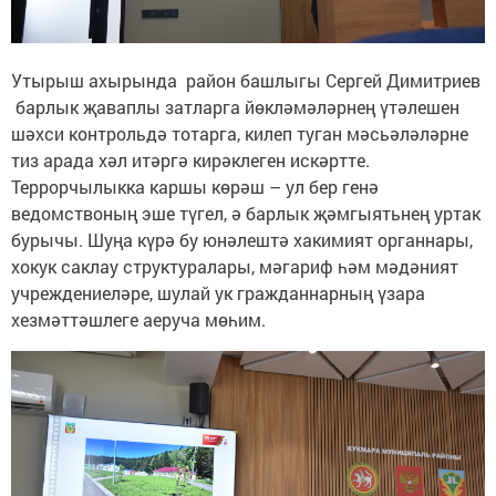
Утырыш ахырында район башлыгы Сергей Димитриев
барлык җаваплы затларга йөкләмәләрнең үтәлешен
шәхси контрольдә тотарга, килеп туган мәсьәләләрне
тиз арада хәл итәргә кирәклеген искәртте.
Террорчылыкка каршы көрәш – ул бер генә
ведомствоның эше түгел, ә барлык җәмгыятьнең уртак
бурычы. Шуңа күрә бу юнәлештә хакимият органнары,
хокук саклау структуралары, мәгариф һәм мәдәният
учреждениеләре, шулай ук гражданнарның үзара
хезмәттәшлеге аеруча мөһим.