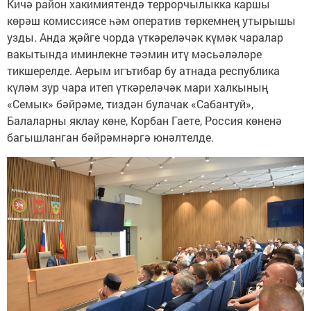
Кичә район хакимиятендә террорчылыкка каршы
көрәш комиссиясе һәм оператив төркемнең утырышы
узды. Анда җәйге чорда үткәреләчәк күмәк чаралар
вакытында иминлекне тәэмин итү мәсьәләләре
тикшерелде. Аерым игътибар бу атнада республика
күләм зур чара итеп үткәреләчәк мари халкының
«Семык» бәйрәме, тиздән булачак «Сабантуй»,
Балаларны яклау көне, Корбан Гаете, Россия көненә
багышланган бәйрәмнәргә юнәлтелде.