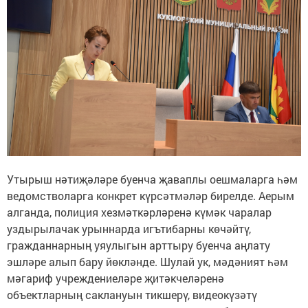
Утырыш нәтиҗәләре буенча җаваплы оешмаларга һәм
ведомстволарга конкрет күрсәтмәләр бирелде. Аерым
алганда, полиция хезмәткәрләренә күмәк чаралар
уздырылачак урыннарда игътибарны көчәйтү,
гражданнарның уяулыгын арттыру буенча аңлату
эшләре алып бару йөкләнде. Шулай ук, мәдәният һәм
мәгариф учреждениеләре җитәкчеләренә
объектларның саклануын тикшерү, видеокүзәтү