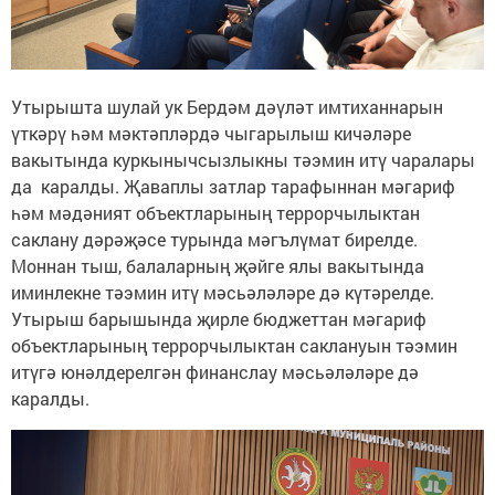
Утырышта шулай ук Бердәм дәүләт имтиханнарын
үткәрү һәм мәктәпләрдә чыгарылыш кичәләре
вакытында куркынычсызлыкны тәэмин итү чаралары
да каралды. Җаваплы затлар тарафыннан мәгариф
һәм мәдәният объектларының террорчылыктан
саклану дәрәҗәсе турында мәгълүмат бирелде.
Моннан тыш, балаларның җәйге ялы вакытында
иминлекне тәэмин итү мәсьәләләре дә күтәрелде.
Утырыш барышында җирле бюджеттан мәгариф
объектларының террорчылыктан саклануын тәэмин
итүгә юнәлдерелгән финанслау мәсьәләләре дә
каралды.