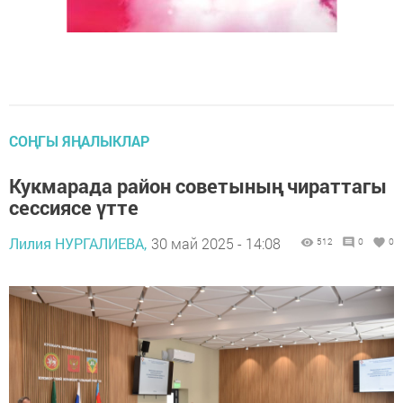
СОҢГЫ ЯҢАЛЫКЛАР
Кукмарада район советының чираттагы
сессиясе үтте
Лилия НУРГАЛИЕВА,
30 май 2025 - 14:08
512
0
0