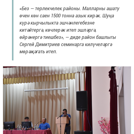
«Без — терлекчелек районы. Малларны ашату
өчен көн саен 1500 тонна азык кирәк. Шуңа
күрә кырчылыкта эшчәнлегебезне
китәйтергә, көчлерәк итеп эшләргә,
өйрәнергә тиешбез», — диде район башлыгы
Сергей Димитриев семинарга килүчеләргә
мөрәҗәгать итеп.