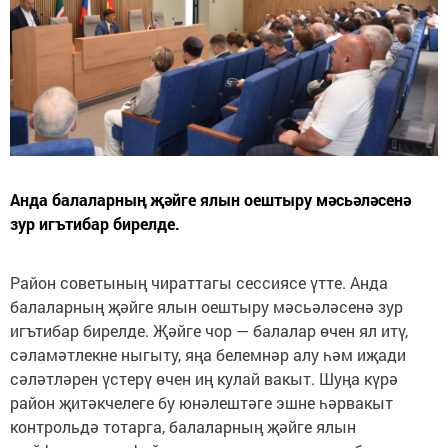
Анда балаларның җәйге ялын оештыру мәсьәләсенә
зур игътибар бирелде.
Район советының чираттагы сессиясе үтте. Анда
балаларның җәйге ялын оештыру мәсьәләсенә зур
игътибар бирелде. Җәйге чор — балалар өчен ял итү,
сәламәтлекне ныгыту, яңа белемнәр алу һәм иҗади
сәләтләрен үстерү өчен иң кулай вакыт. Шуңа күрә
район җитәкчелеге бу юнәлештәге эшне һәрвакыт
контрольдә тотарга, балаларның җәйге ялын