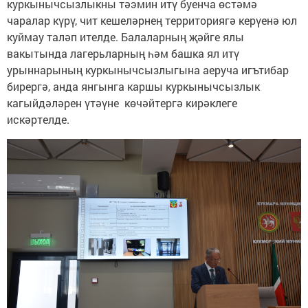
куркынычсызлыкны тәэмин итү буенча өстәмә
чаралар күрү, чит кешеләрнең территориягә керүенә юл
куймау таләп ителде. Балаларның җәйге ялы
вакытында лагерьларның һәм башка ял итү
урыннарының куркынычсызлыгына аеруча игътибар
бирергә, анда янгынга каршы куркынычсызлык
кагыйдәләрен үтәүне көчәйтергә кирәклеге
искәртелде.