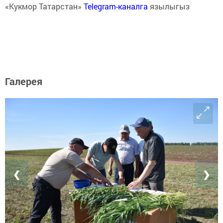
«Кукмор Татарстан»
Telegram-каналга
язылыгыз
Галерея
❮
❯