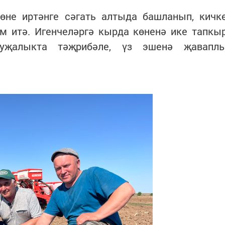
өне иртәнге сәгать алтыда башланып, кичк
ам итә. Игенчеләргә кырда көненә ике тапкы
Хуҗалыкта тәҗрибәле, үз эшенә җавапл