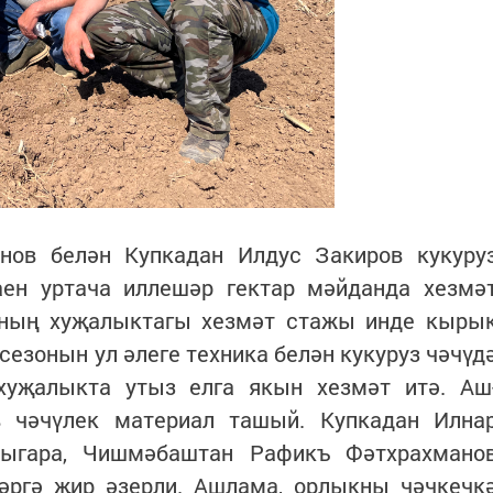
нов белән Купкадан Илдус Закиров кукуру
аен уртача иллешәр гектар мәйданда хезмә
вның хуҗалыктагы хезмәт стажы инде кыры
сезонын ул әлеге техника белән кукуруз чәчүд
хуҗалыкта утыз елга якын хезмәт итә. Аш
 чәчүлек материал ташый. Купкадан Илна
чыгара, Чишмәбаштан Рафикъ Фәтхрахмано
ләргә җир әзерли. Ашлама, орлыкны чәчкечк