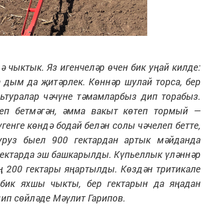
ә чыктык. Яз игенчеләр өчен бик уңай килде:
 дым да җитәрлек. Көннәр шулай торса, бер
льтуралар чәчүне тәмамларбыз дип торабыз.
еп бетмәгән, әмма вакыт көтеп тормый —
генге көндә бодай белән солы чәчелеп бетте,
уруз быел 900 гектардан артык мәйданда
 гектарда эш башкарылды. Күпьеллык үләннәр
ң 200 гектары яңартылды. Көздән тритикале
бик яхшы чыкты, бер гектарын да яңадан
дип сөйләде Мәүлит Гарипов.