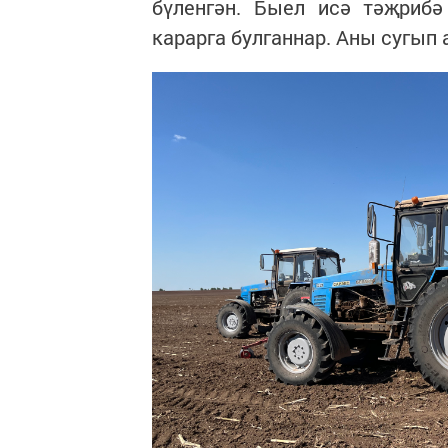
бүленгән. Быел исә тәҗрибә
карарга булганнар. Аны сугып