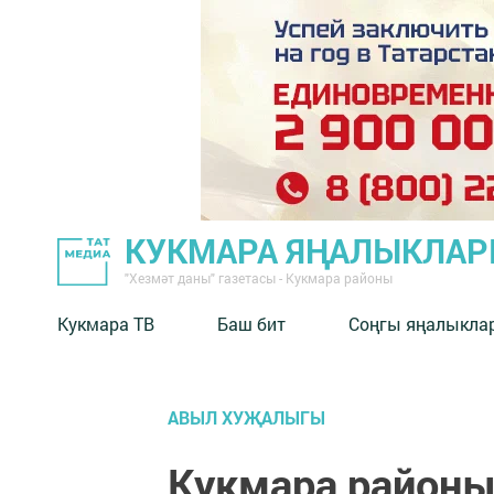
КУКМАРА ЯҢАЛЫКЛА
"Хезмәт даны" газетасы - Кукмара районы
Кукмара ТВ
Баш бит
Соңгы яңалыкла
АВЫЛ ХУҖАЛЫГЫ
Кукмара районы