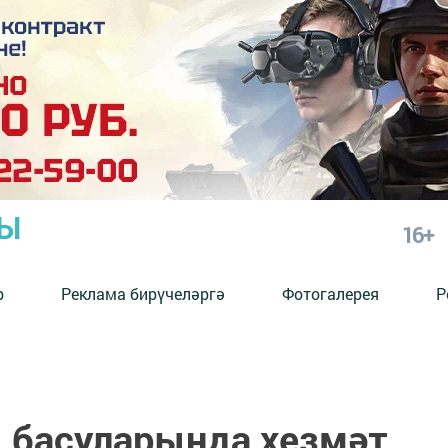
РЫ
16+
р
Реклама бирүчеләргә
Фотогалерея
Р
 басуларында хезмәт