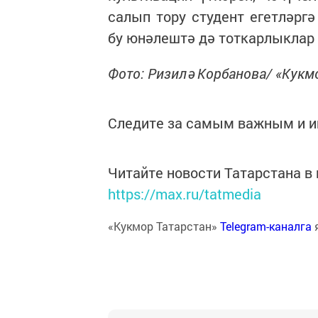
салып тору студент егетләргә
бу юнәлештә дә тоткарлыклар
Фото: Ризилә Корбанова/ «Кук
Следите за самым важным и 
Читайте новости Татарстана 
https://max.ru/tatmedia
«Кукмор Татарстан»
Telegram-каналга