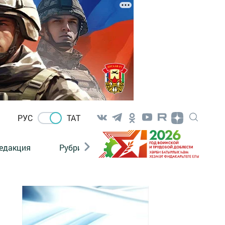
РУС
ТАТ
едакция
Рубрикалар