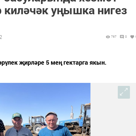
р киләчәк уңышка нигез
2
767
0
рүлек җирләре 5 мең гектарга якын.