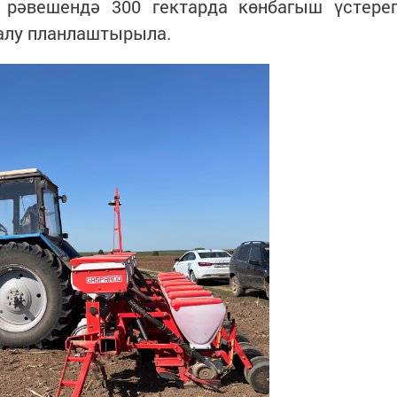
 рәвешендә 300 гектарда көнбагыш үстере
 алу планлаштырыла.