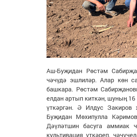
Аш-Буҗидан Рөстәм Сабирҗа
чәчүдә эшлиләр. Алар көн с
башкара. Рөстәм Сабирҗано
елдан артып киткән, шуның 16 
үткәргән. Ә Илдус Закиров 
Буҗидан Мөхипулла Кәримов
Дәүләтшин басуга аммиак 
культивация үткәреп, чәчүче