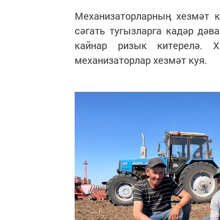
Механизаторларның хезмәт к
сәгать тугызларга кадәр дәв
кайнар ризык китерелә. 
механизаторлар хезмәт куя.