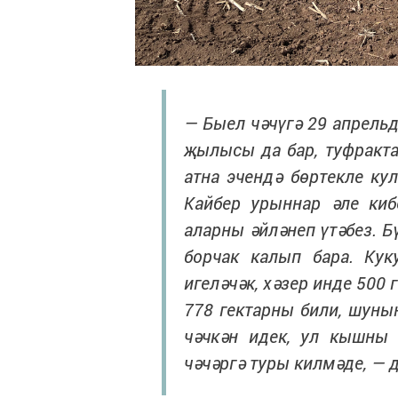
— Быел чәчүгә 29 апрельд
җылысы да бар, туфракта
атна эчендә бөртекле ку
Кайбер урыннар әле киб
аларны әйләнеп үтәбез. Бү
борчак калып бара. Кук
игеләчәк, хәзер инде 500
778 гектарны били, шуны
чәчкән идек, ул кышны 
чәчәргә туры килмәде, — 