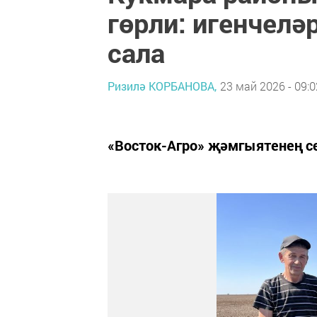
гөрли: игенчелә
сала
Ризилә КОРБАНОВА,
23 май 2026 - 09:0
«Восток-Агро» җәмгыятенең сө