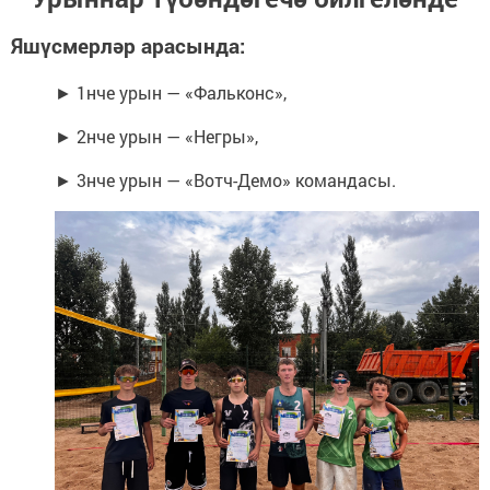
Яшүсмерләр арасында:
► 1нче урын — «Фальконс»,
► 2нче урын — «Негры»,
► 3нче урын — «Вотч-Демо» командасы.