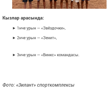
Кызлар арасында:
► 1нче урын — «Звёздочки»,
► 2нче урын — «Зенит»,
► 3нче урын — «Винкс» командасы.
Фото: «Зилант» спорткомплексы