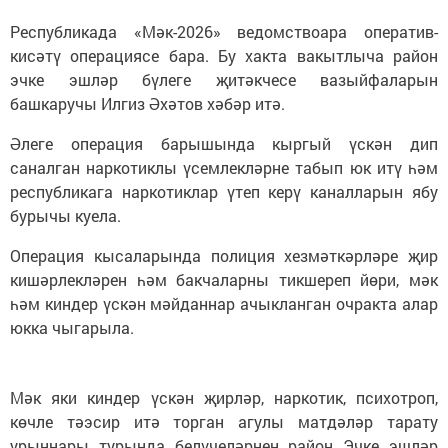
Республикада «Мәк-2026» ведомствоара оператив-
кисәтү операциясе бара. Бу хакта вакытлыча район
эчке эшләр бүлеге җитәкчесе вазыйфаларын
башкаручы Илгиз Әхәтов хәбәр итә.
Әлеге операция барышында кыргый үскән дип
саналган наркотиклы үсемлекләрне табып юк итү һәм
республикага наркотиклар үтеп керү каналларын ябу
бурычы куела.
Операция кысаларында полиция хезмәткәрләре җир
кишәрлекләрен һәм бакчаларны тикшереп йөри, мәк
һәм киндер үскән мәйданнар ачыкланган очракта алар
юкка чыгарыла.
Мәк яки киндер үскән җирләр, наркотик, психотроп,
көчле тәэсир итә торган агулы матдәләр тарату
урыннары турында белүчеләрнең район Эчке эшләр