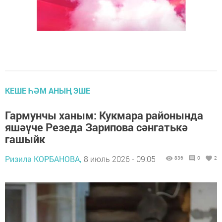
КЕШЕ ҺӘМ АНЫҢ ЭШЕ
Гармунчы ханым: Кукмара районында
яшәүче Резеда Зарипова сәнгатькә
гашыйк
Ризилә КОРБАНОВА,
8 июль 2026 - 09:05
836
0
2