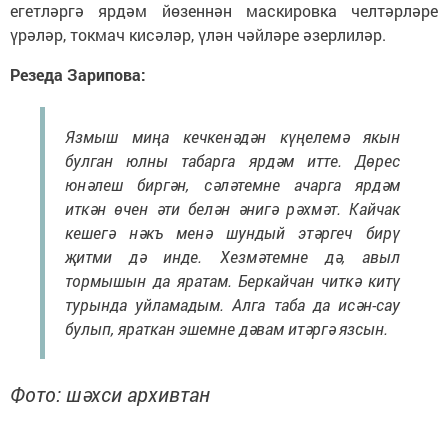
егетләргә ярдәм йөзеннән маскировка челтәрләре
үрәләр, токмач кисәләр, үлән чәйләре әзерлиләр.
Резеда Зарипова:
Язмыш миңа кечкенәдән күңелемә якын
булган юлны табарга ярдәм итте. Дөрес
юнәлеш биргән, сәләтемне ачарга ярдәм
иткән өчен әти белән әнигә рәхмәт. Кайчак
кешегә нәкъ менә шундый этәргеч бирү
җитми дә инде. Хезмәтемне дә, авыл
тормышын да яратам. Беркайчан читкә китү
турында уйламадым. Алга таба да исән-сау
булып, яраткан эшемне дәвам итәргә язсын.
Фото: шәхси архивтан