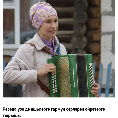
Резеда үзе дә яшьләргә гармун серләрен өйрәтергә
тырыша.