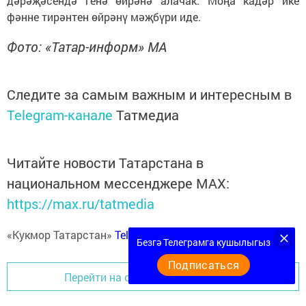
дәрәҗәсендә генә өйрәнә алачак. Моңа кадәр ике
фәнне тирәнтен өйрәнү мәҗбүри иде.
Фото: «Татар-информ» МА
Следите за самым важным и интересным в
Telegram-канале
Татмедиа
Читайте новости Татарстана в
национальном мессенджере MАХ:
https://max.ru/tatmedia
«Кукмор Татарстан»
Telegram-каналга
язылыгыз
Безгә Телеграмга кушылыгыз
Подписаться
Перейти на страницу новости