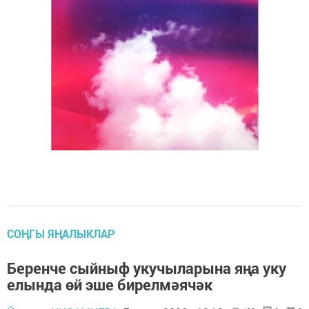
СОҢГЫ ЯҢАЛЫКЛАР
Беренче сыйныф укучыларына яңа уку
елында өй эше бирелмәячәк