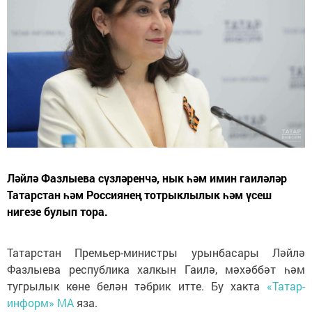
Ләйлә Фазлыева сүзләренчә, нык һәм имин гаиләләр
Татарстан һәм Россиянең тотрыклылык һәм үсеш
нигезе булып тора.
Татарстан Премьер-министры урынбасары Ләйлә
Фазлыева республика халкын Гаилә, мәхәббәт һәм
тугрылык көне белән тәбрик итте. Бу хакта
«Татар-
информ» МА
яза.