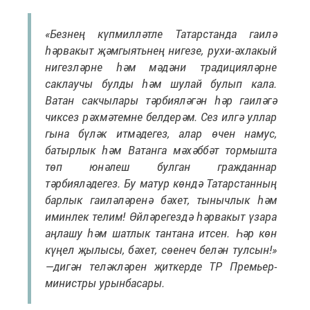
«Безнең күпмилләтле Татарстанда гаилә
һәрвакыт җәмгыятьнең нигезе, рухи-әхлакый
нигезләрне һәм мәдәни традицияләрне
саклаучы булды һәм шулай булып кала.
Ватан сакчылары тәрбияләгән һәр гаиләгә
чиксез рәхмәтемне белдерәм. Сез илгә уллар
гына бүләк итмәдегез, алар өчен намус,
батырлык һәм Ватанга мәхәббәт тормышта
төп юнәлеш булган гражданнар
тәрбияләдегез. Бу матур көндә Татарстанның
барлык гаиләләренә бәхет, тынычлык һәм
иминлек телим! Өйләрегездә һәрвакыт үзара
аңлашу һәм шатлык тантана итсен. Һәр көн
күңел җылысы, бәхет, сөенеч белән тулсын!»
—дигән теләкләрен җиткерде ТР Премьер-
министры урынбасары.