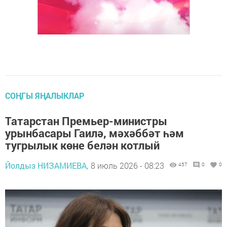
СОҢГЫ ЯҢАЛЫКЛАР
Татарстан Премьер-министры
урынбасары Гаилә, мәхәббәт һәм
тугрылык көне белән котлый
Йолдыз НИЗАМИЕВА,
8 июль 2026 - 08:23
457
0
0