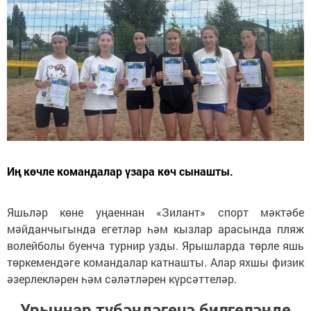
Иң көчле командалар үзара көч сынашты.
Яшьләр көне уңаеннан «Зилант» спорт мәктәбе
мәйданчыгында егетләр һәм кызлар арасында пляж
волейболы буенча турнир узды. Ярышларда төрле яшь
төркемендәге командалар катнашты. Алар яхшы физик
әзерлекләрен һәм сәләтләрен күрсәттеләр.
Урыннар түбәндәгечә билгеләнде