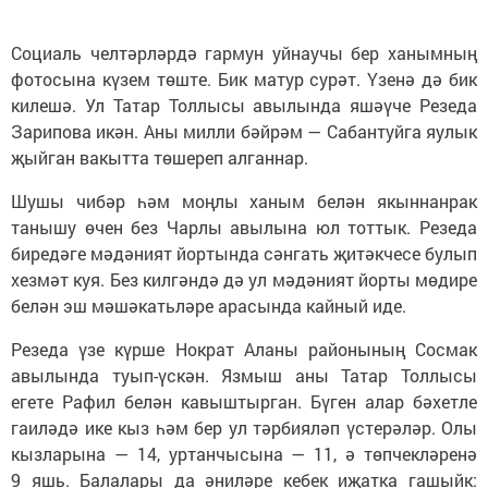
Социаль челтәрләрдә гармун уйнаучы бер ханымның
фотосына күзем төште. Бик матур сурәт. Үзенә дә бик
килешә. Ул Татар Толлысы авылында яшәүче Резеда
Зарипова икән. Аны милли бәйрәм — Сабантуйга яулык
җыйган вакытта төшереп алганнар.
Шушы чибәр һәм моңлы ханым белән якыннанрак
танышу өчен без Чарлы авылына юл тоттык. Резеда
биредәге мәдәният йортында сәнгать җитәкчесе булып
хезмәт куя. Без килгәндә дә ул мәдәният йорты мөдире
белән эш мәшәкатьләре арасында кайный иде.
Резеда үзе күрше Нократ Аланы районының Сосмак
авылында туып-үскән. Язмыш аны Татар Толлысы
егете Рафил белән кавыштырган. Бүген алар бәхетле
гаиләдә ике кыз һәм бер ул тәрбияләп үстерәләр. Олы
кызларына — 14, уртанчысына — 11, ә төпчекләренә
9 яшь. Балалары да әниләре кебек иҗатка гашыйк: