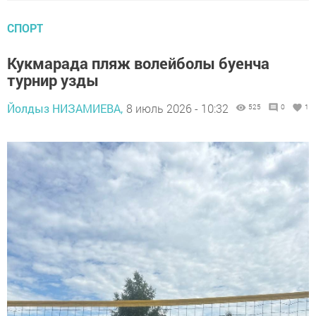
СПОРТ
Кукмарада пляж волейболы буенча
турнир узды
Йолдыз НИЗАМИЕВА,
8 июль 2026 - 10:32
525
0
1