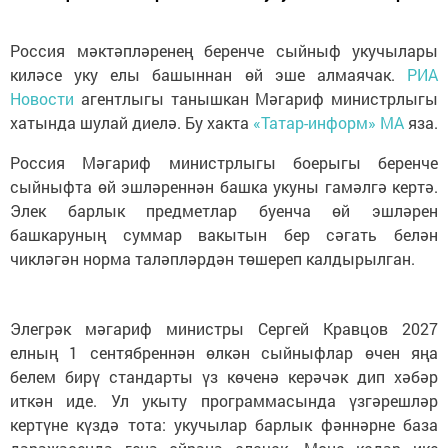
Россия мәктәпләренең беренче сыйныф укучылары
киләсе уку елы башыннан өй эше алмаячак.
РИА
Новости
агентлыгы танышкан Мәгариф министрлыгы
хатында шулай диелә. Бу хакта
«Татар-информ» МА
яза.
Россия Мәгариф министрлыгы боерыгы беренче
сыйныфта өй эшләреннән башка укуны гамәлгә кертә.
Элек барлык предметлар буенча өй эшләрен
башкаруның суммар вакытын бер сәгать белән
чикләгән норма таләпләрдән төшереп калдырылган.
Элегрәк мәгариф министры Сергей Кравцов 2027
елның 1 сентябреннән өлкән сыйныфлар өчен яңа
белем бирү стандарты үз көченә керәчәк дип хәбәр
иткән иде. Ул укыту программасында үзгәрешләр
кертүне күздә тота: укучылар барлык фәннәрне база