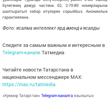
бүлегенең дежур частена 02, 2-70-80 номерларына
шалтыратып хәбәр итүләрен сорыйбыз. Анонимлык
гарантияләнә.
Фото: ясалма интеллект ярдәмендә ясалды
Следите за самым важным и интересным в
Telegram-канале
Татмедиа
Читайте новости Татарстана в
национальном мессенджере MАХ:
https://max.ru/tatmedia
«Кукмор Татарстан»
Telegram-каналга
язылыгыз