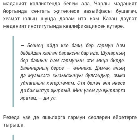
мәдәният көллиятендә белем ала. Чарлы мәдәният
йортында сәнгать җитәкчесе вазыйфасы бушагач,
хезмәт юлын шунда дәвам итә һәм Казан дәүләт
мәдәният институтында квалификациясен күтәрә.
— Безнең өйдә ике баян, бер гармун һәм
бабайдан калган бараксин бар иде. Шуларның
бер баянын һәм гармунын әти миңа бирде.
Баяннарның берсе — әнинеке. Димәк, аның
да музыкага кызыксынуы булгандыр, әмма
уйнаганын хәтерләмим. Әти белән әни икесе
дә бик матур җырлый. Мин үзем дә җырларга
яратам, — ди ул.
Резеда үзе дә яшьләргә гармун серләрен өйрәтергә
тырыша.