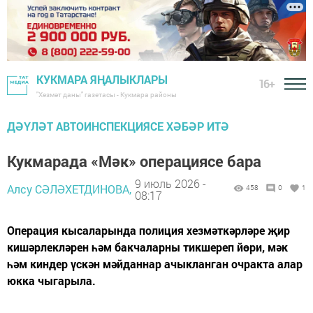
КУКМАРА ЯҢАЛЫКЛАРЫ
16+
"Хезмәт даны" газетасы - Кукмара районы
ДӘҮЛӘТ АВТОИНСПЕКЦИЯСЕ ХӘБӘР ИТӘ
Кукмарада «Мәк» операциясе бара
9 июль 2026 -
Алсу СӘЛӘХЕТДИНОВА,
458
0
1
08:17
Операция кысаларында полиция хезмәткәрләре җир
кишәрлекләрен һәм бакчаларны тикшереп йөри, мәк
һәм киндер үскән мәйданнар ачыкланган очракта алар
юкка чыгарыла.