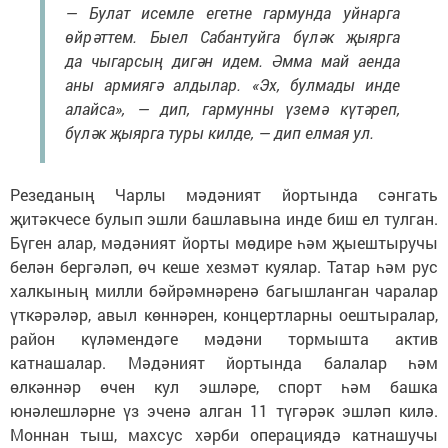
— Булат исемле егетне гармунда уйнарга
өйрәттем. Быел Сабантуйга бүләк җыярга
да чыгарсың дигән идем. Әмма май аенда
аны армиягә алдылар. «Эх, булмады инде
алайса», — дип, гармунны үземә күтәреп,
бүләк җыярга туры килде, — дип елмая ул.
Резеданың Чарлы мәдәният йортында сәнгать
җитәкчесе булып эшли башлавына инде биш ел тулган.
Бүген алар, мәдәният йорты мөдире һәм җыештыручы
белән бергәләп, өч кеше хезмәт куялар. Татар һәм рус
халкының милли бәйрәмнәренә багышланган чаралар
үткәрәләр, авыл көннәрен, концертларны оештыралар,
район күләмендәге мәдәни тормышта актив
катнашалар. Мәдәният йортында балалар һәм
өлкәннәр өчен кул эшләре, спорт һәм башка
юнәлешләрне үз эченә алган 11 түгәрәк эшләп килә.
Моннан тыш, махсус хәрби операциядә катнашучы