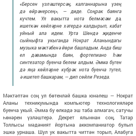
«Берсен үзләштерсәң, калганнарына үзең
дә өйрәнерсең», — диде. Соңрак баянга
күчтем. Ул вакытта нота белмәсәм дә,
ишеткән көйләрне хәтердә калдырып, кабат
уйный ала идем. Урта Шөндә җиденче
сыйныфта укыганда Нократ Аланындагы
музыка мәктәбенә йөри башладым. Анда биш
ел дәвамында баян, фортепиано һәм
синтезатор буенча белем алдым. Әмма бүген
дә яңа көйләрне күбрәк нота буенча түгел,
ә ишетеп башкарам, — дип сөйли Резеда.
Мәктәптән соң ул бөтенләй башка юнәлеш — Нократ
Аланы техникумында компьютер технологияләре
буенча укый. Әмма бу өлкәдә эш таба алмагач, сатучы
һөнәрен үзләштерә. Декрет ялыннан соң, Татар
Толлысы мәдәният йортына аккомпаниатор булып
эшкә урнаша. Шул ук вакытта читтән торып, Алабуга