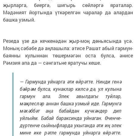
җырларга, биергә, шигырь сөйләргә яраталар.
Мәдәният йортында үткәрелгән чаралар да алардан
башка узмый.
Резеда үзе дә кечкенәдән җыр-моң дөньясында үсә.
Моның сәбәбе дә аңлашыла: әтисе Рашат абый гармун-
баянны кулыннан төшермәгән оста булса, әнисе
Рәмзия апа да — сәнгатьне яратучы кеше.
— Гармунда уйнарга әти өйрәтте. Нинди генә
бәйрәм булса, кунаклар килсә дә, ул кулына
гармун ала. Элек авылдагы туйлар,
мәҗлесләр аннан башка узмый иде. Гармунга
мәхәббәт аңа бабайдан күчкәндер дип
уйлыйм. Бабай бараксинда уйнаган. Өченче-
дүртенче сыйныфларда укыганда әти иң элек
мине ике рәтле гармунда уйнарга өйрәтте.