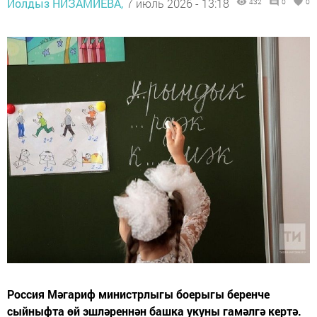
Йолдыз НИЗАМИЕВА,
7 июль 2026 - 13:18
432
0
0
Россия Мәгариф министрлыгы боерыгы беренче
сыйныфта өй эшләреннән башка укуны гамәлгә кертә.