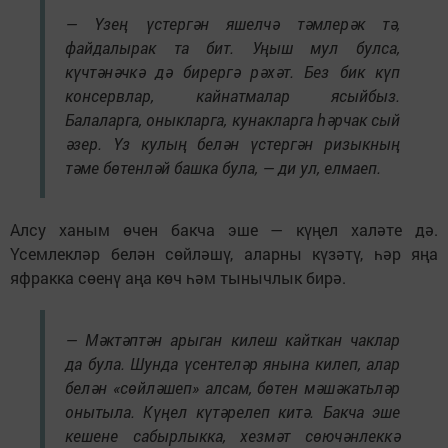
— Үзең үстергән яшелчә тәмлерәк тә,
файдалырак та бит. Уңыш мул булса,
күчтәнәчкә дә бирергә рәхәт. Без бик күп
консервлар, кайнатмалар ясыйбыз.
Балаларга, оныкларга, кунакларга һәрчак сый
әзер. Үз кулың белән үстергән ризыкның
тәме бөтенләй башка була, — ди ул, елмаеп.
Алсу ханым өчен бакча эше — күңел халәте дә.
Үсемлекләр белән сөйләшү, аларны күзәтү, һәр яңа
яфракка сөенү аңа көч һәм тынычлык бирә.
— Мәктәптән арыган килеш кайткан чаклар
да була. Шунда үсентеләр янына килеп, алар
белән «сөйләшеп» алсам, бөтен мәшәкатьләр
онытыла. Күңел күтәрелеп китә. Бакча эше
кешене сабырлыкка, хезмәт сөючәнлеккә