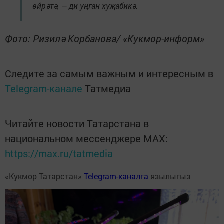
өйрәтә, — ди уңган хуҗабикә.
Фото: Ризилә Корбанова/ «Кукмор-информ»
Следите за самым важным и интересным в
Telegram-канале
Татмедиа
Читайте новости Татарстана в
национальном мессенджере MАХ:
https://max.ru/tatmedia
«Кукмор Татарстан»
Telegram-каналга
язылыгыз