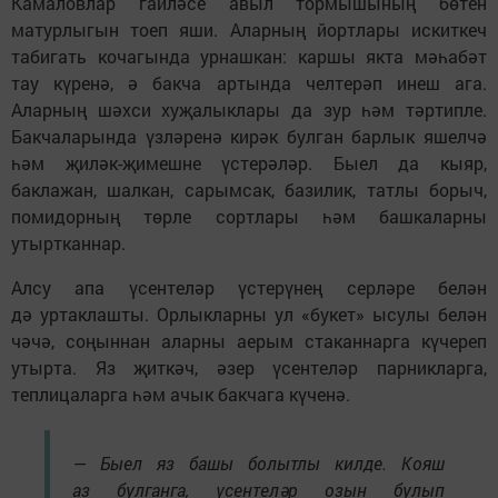
Камаловлар гаиләсе авыл тормышының бөтен
матурлыгын тоеп яши. Аларның йортлары искиткеч
табигать кочагында урнашкан: каршы якта мәһабәт
тау күренә, ә бакча артында челтерәп инеш ага.
Аларның шәхси хуҗалыклары да зур һәм тәртипле.
Бакчаларында үзләренә кирәк булган барлык яшелчә
һәм җиләк-җимешне үстерәләр. Быел да кыяр,
баклажан, шалкан, сарымсак, базилик, татлы борыч,
помидорның төрле сортлары һәм башкаларны
утыртканнар.
Алсу апа үсентеләр үстерүнең серләре белән
дә уртаклашты. Орлыкларны ул «букет» ысулы белән
чәчә, соңыннан аларны аерым стаканнарга күчереп
утырта. Яз җиткәч, әзер үсентеләр парникларга,
теплицаларга һәм ачык бакчага күченә.
— Быел яз башы болытлы килде. Кояш
аз булганга, үсентеләр озын булып