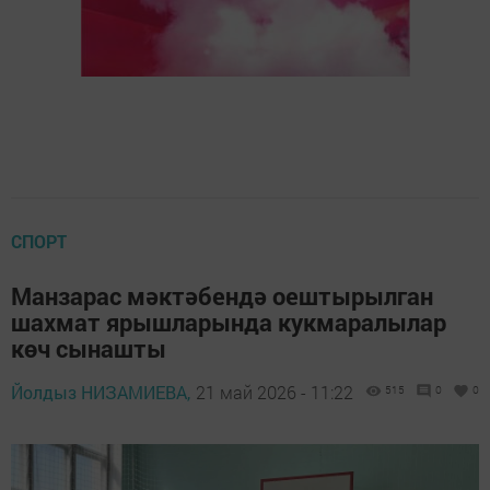
СПОРТ
Манзарас мәктәбендә оештырылган
шахмат ярышларында кукмаралылар
көч сынашты
Йолдыз НИЗАМИЕВА,
21 май 2026 - 11:22
515
0
0