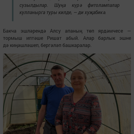
сузылдылар. Шуңа күрә фитолампалар
кулланырга туры килде, — ди хуҗабикә.
Бакча эшләрендә Алсу апаның төп ярдәмчесе —
тормыш иптәше Ришат абый. Алар барлык эшне
дә киңәшләшеп, бергәләп башкаралар.