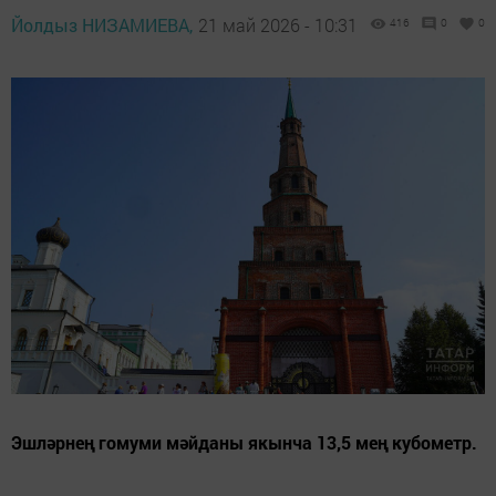
Йолдыз НИЗАМИЕВА,
21 май 2026 - 10:31
416
0
0
Эшләрнең гомуми мәйданы якынча 13,5 мең кубометр.