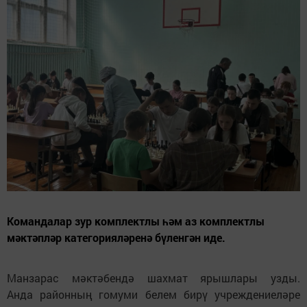
Командалар зур комплектлы һәм аз комплектлы
мәктәпләр категорияләренә бүленгән иде.
Манзарас мәктәбендә шахмат ярышлары узды.
Анда районның гомуми белем бирү учреждениеләре