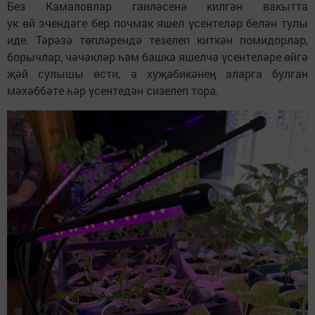
Без Камаловлар гаиләсенә килгән вакытта
ук өй эчендәге бер почмак яшел үсентеләр белән тулы
иде. Тәрәзә төпләрендә тезелеп киткән помидорлар,
борычлар, чәчәкләр һәм башка яшелчә үсентеләре өйгә
җәй сулышы өсти, ә хуҗабикәнең аларга булган
мәхәббәте һәр үсентедән сизелеп тора.