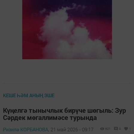
КЕШЕ ҺӘМ АНЫҢ ЭШЕ
Күңелгә тынычлык бирүче шөгыль: Зур
Сәрдек мөгаллимәсе турында
Ризилә КОРБАНОВА,
21 май 2026 - 09:17
621
0
1