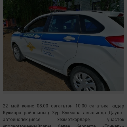
22 май көнне 08.00 сәгатьтән 10.00 сәгатькә кадәр
Кукмара районының Зур Кукмара авылында Дәүләт
автоинспекциясе хезмәткәрләре, участок
уполномоченныйлары белән берлектә «Тоннель»