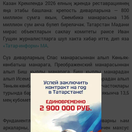
Казан Кремлендә 2026 елның җәендә реставрациянең
яңа этабы башлана: крепость диварларына — 800
миллион сумга якын, Сөембикә манарасына 136
миллион сум акча бүлеп биреләчәк. Татарстан Мәдәни
мирас объектларын саклау комитеты рәисе Иван
Гущин журналистларга шул хакта хәбәр итте, дип яза
«Татар-информ» МА
.
Сүз диварларның Спас манарасыннан алып Көньяк-
көнбатыш манарага, Преображенский манарасыннан
алып Биш кырлы манарага, Биш кырлы манарадан
алып Исемсез манарага һәм Исемсез манарадан алып
Төньяк-көнбатыш манарага кадәрге участоклары
турында бара. Эшләрнең гомуми мәйданы якынча 13,5
мең кубометр.
Фундаментларны ныгытырга, кирпеч диварны һәм
аркаларны, шулай ук сугыш кораллары өчен махсус