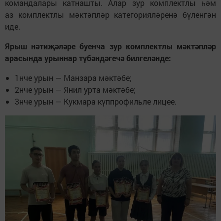
командалары катнашты. Алар зур комплектлы һәм
аз комплектлы мәктәпләр категорияләренә бүленгән
иде.
Ярыш нәтиҗәләре буенча зур комплектлы мәктәпләр
арасында урыннар түбәндәгечә билгеләнде:
1нче урын — Манзара мәктәбе;
2нче урын — Янил урта мәктәбе;
3нче урын — Кукмара күппрофильле лицее.