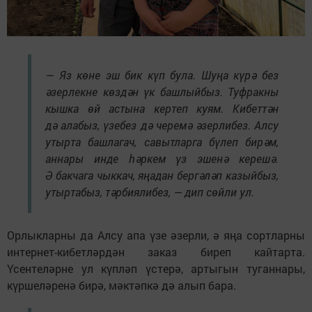
— Яз көне эш бик күп була. Шуңа күрә без
әзерлекне көздән үк башлыйбыз. Туфракны
кышка өй астына кертеп куям. Кибеттән
дә алабыз, үзебез дә черемә әзерлибез. Алсу
утырта башлагач, савытларга бүлеп бирәм,
аннары инде һәркем үз эшенә керешә.
Ә бакчага чыккач, яңадан бергәләп казыйбыз,
утыртабыз, тәрбиялибез, — дип сөйли ул.
Орлыкларны да Алсу апа үзе әзерли, ә яңа сортларны
интернет-кибетләрдән заказ биреп кайтарта.
Үсентеләрне ул күпләп үстерә, артыгын туганнары,
күршеләренә бирә, мәктәпкә дә алып бара.