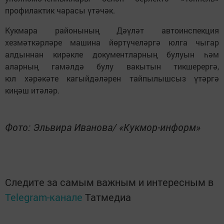
профилактик чарасы үтәчәк.
Кукмара районының Дәүләт автоинспекция
хезмәткәрләре машина йөртүчеләргә юлга чыгар
алдыннан кирәкле документларның булуын һәм
аларның гамәлдә булу вакытын тикшерергә,
юл хәрәкәте кагыйдәләрен тайпылышсыз үтәргә
киңәш итәләр.
Фото: Эльвира Иванова/ «Кукмор-информ»
Следите за самым важным и интересным в
Telegram-канале
Татмедиа