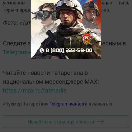
уемнарны торгызырга ниятлиләр. Моннан тыш,
торыкларда тарихи такта түбәне яңартачаклар.
Фото: «Татар-информ» МА
Следите за самым важным и интересным в
Telegram-канале
Татмедиа
Читайте новости Татарстана в
национальном мессенджере MАХ:
https://max.ru/tatmedia
«Кукмор Татарстан»
Telegram-каналга
язылыгыз
Перейти на страницу новости