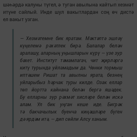
шәһәрдә калуны түгел, ә туган авылына кайтып хезмәт
итүне сайлый. Инде шул вакытлардан соң өч дистә
ел вакыт узган.
— Хезмәтемне бик яратам. Мәктәптә эшләү
күңелемә рәхәтлек бирә. Балалар белән
аралашу, аларның уңышларын күрү — үзе зур
бәхет. Институт тәмамлагач, чит җирләргә
китү турында уйламадым да. Чөнки тормыш
иптәшем Ришат та авылны ярата, безнең
уйларыбыз һәрчак туры килде. Озак еллар
төп йортта кайнана белән бергә яшәдек.
Бу елларны зур рәхмәт хисләре белән искә
алам. Ул бик уңган кеше иде. Бигрәк
тә бакчачылык буенча киңәшләре бүген
дә ярдәм итә, — дип сөйли Алсу ханым.