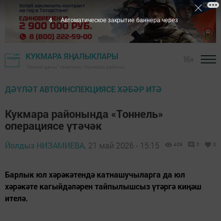
2
Автоматическое закрытие баннера через
КУКМАРА ЯҢАЛЫКЛАРЫ
16+
"Хезмәт даны" газетасы - Кукмара районы
ДӘҮЛӘТ АВТОИНСПЕКЦИЯСЕ ХӘБӘР ИТӘ
Кукмара районында «Тоннель»
операциясе үтәчәк
Йолдыз НИЗАМИЕВА,
21 май 2026 - 15:15
409
0
0
Барлык юл хәрәкәтендә катнашучыларга да юл
хәрәкәте кагыйдәләрен тайпылышсыз үтәргә киңәш
ителә.