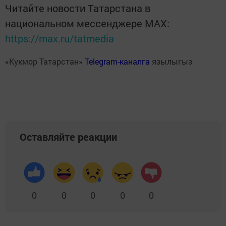
Читайте новости Татарстана в
национальном мессенджере MАХ:
https://max.ru/tatmedia
«Кукмор Татарстан»
Telegram-каналга
язылыгыз
Оставляйте реакции
0
0
0
0
0