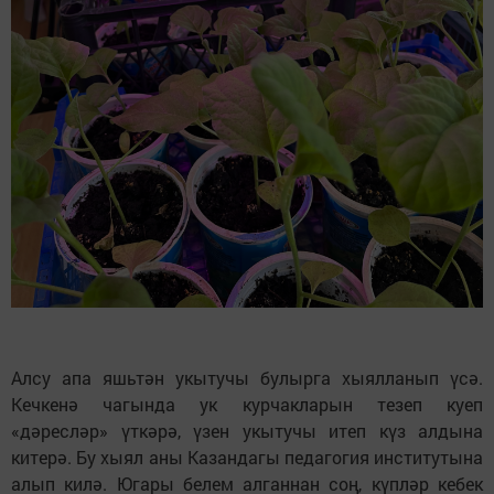
Алсу апа яшьтән укытучы булырга хыялланып үсә.
Кечкенә чагында ук курчакларын тезеп куеп
«дәресләр» үткәрә, үзен укытучы итеп күз алдына
китерә. Бу хыял аны Казандагы педагогия институтына
алып килә. Югары белем алганнан соң, күпләр кебек