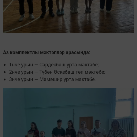
Аз комплектлы мәктәпләр арасында:
1нче урын — Сәрдекбаш урта мәктәбе;
2нче урын — Түбән Өскебаш төп мәктәбе;
3нче урын — Мәмәшир урта мәктәбе.