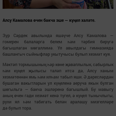
Алсу Камалова өчен бакча эше — күңел халәте.
Зур Сәрдек авылында яшәүче Алсу Камалова —
гомерен балаларга белем һәм тәрбия бирүгә
багышлаган мөгаллимә. Ул авылдагы гимназиядә
башлангыч сыйныфлар укытучысы булып хезмәт куя.
Мәктәп тормышының һәр көне җаваплылык, сабырлык
һәм күңел җылысы таләп итсә дә, Алсу ханым
хезмәтеннән ямь һәм илһам табып яши. Ә дәресләрдән
бушаган вакытларын ул күңеленә аеруча якын булган
шөгыльгә — бакча эшләренә багышлый. Бу мавыгу
аның өчен гади хезмәт кенә түгел, ә күңел тынычлыгы,
рухи ял һәм табигать белән аралашу мизгелләре
дә булып тора.