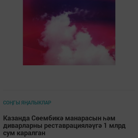
СОҢГЫ ЯҢАЛЫКЛАР
Казанда Сөембикә манарасын һәм
диварларны реставрацияләүгә 1 млрд
сум каралган