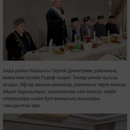
Анда район башлыгы Сергей Димитриев, районның
имам-мөхтәсибе Рәдиф хәзрәт Тимергалиев чыгыш
ясады. Ифтар ашына имамнар, районның төрле өлкәдә
әйдәп баручылары, эшмәкәрләр һәм махсус хәрби
операциядә һәлак булганнарның якыннары
чакырылган иде.