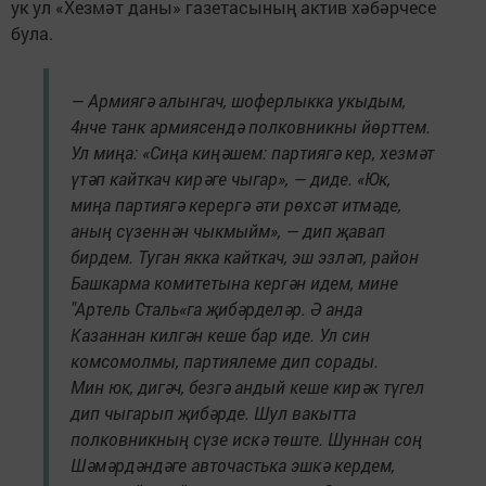
ук ул «Хезмәт даны» газетасының актив хәбәрчесе
була.
— Армиягә алынгач, шоферлыкка укыдым,
4нче танк армиясендә полковникны йөрттем.
Ул миңа: «Сиңа киңәшем: партиягә кер, хезмәт
үтәп кайткач кирәге чыгар», — диде. «Юк,
миңа партиягә керергә әти рөхсәт итмәде,
аның сүзеннән чыкмыйм», — дип җавап
бирдем. Туган якка кайткач, эш эзләп, район
Башкарма комитетына кергән идем, мине
"Артель Сталь«га җибәрделәр. Ә анда
Казаннан килгән кеше бар иде. Ул син
комсомолмы, партиялеме дип сорады.
Мин юк, дигәч, безгә андый кеше кирәк түгел
дип чыгарып җибәрде. Шул вакытта
полковникның сүзе искә төште. Шуннан соң
Шәмәрдәндәге авточастька эшкә кердем,