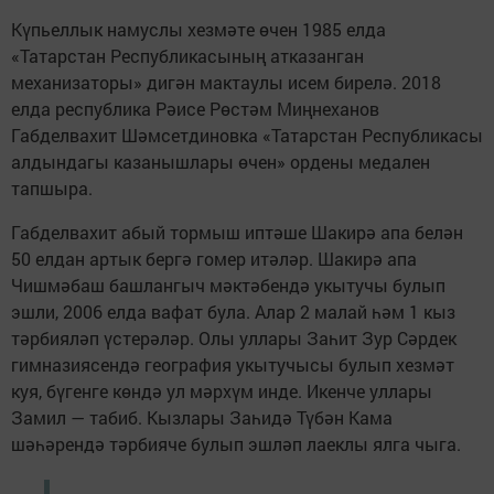
Күпьеллык намуслы хезмәте өчен 1985 елда
«Татарстан Республикасының атказанган
механизаторы» дигән мактаулы исем бирелә. 2018
елда республика Рәисе Рөстәм Миңнеханов
Габделвахит Шәмсетдиновка «Татарстан Республикасы
алдындагы казанышлары өчен» ордены медален
тапшыра.
Габделвахит абый тормыш иптәше Шакирә апа белән
50 елдан артык бергә гомер итәләр. Шакирә апа
Чишмәбаш башлангыч мәктәбендә укытучы булып
эшли, 2006 елда вафат була. Алар 2 малай һәм 1 кыз
тәрбияләп үстерәләр. Олы уллары Заһит Зур Сәрдек
гимназиясендә география укытучысы булып хезмәт
куя, бүгенге көндә ул мәрхүм инде. Икенче уллары
Замил — табиб. Кызлары Заһидә Түбән Кама
шәһәрендә тәрбияче булып эшләп лаеклы ялга чыга.