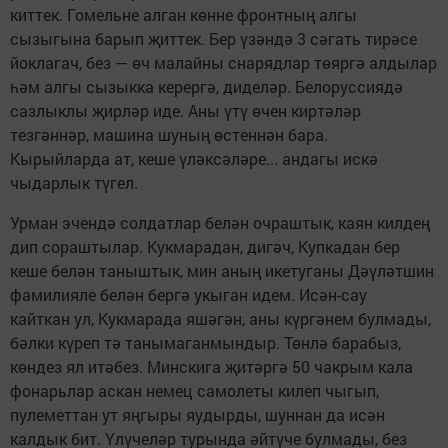
киттек. Гомельне алган көнне фронтның алгы
сызыгына барып җиттек. Бер үзәндә 3 сәгать тирәсе
йоклагач, без — өч малайны снарядлар төяргә алдылар
һәм алгы сызыкка керергә, диделәр. Белоруссиядә
сазлыклы җирләр иде. Аны үтү өчен киртәләр
тезгәннәр, машина шуның өстеннән бара.
Кырыйларда ат, кеше үләксәләре... андагы искә
чыдарлык түгел.
Урман эчендә солдатлар белән очраштык, каян килдең
дип сораштылар. Кукмарадан, дигәч, Купкадан бер
кеше белән таныштык, мин аның икетуганы Дәүләтшин
фамилияле белән бергә укыган идем. Исән-сау
кайткан ул, Кукмарада яшәгән, аны күргәнем булмады,
бәлки күреп тә танымаганмындыр. Төнлә барабыз,
көндез ял итәбез. Минскига җитәргә 50 чакрым кала
фонарьлар аскан немец самолеты килеп чыгып,
пулеметтан ут яңгыры яудырды, шуннан да исән
калдык бит. Үлүчеләр турында әйтүче булмады, без