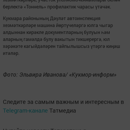
берлектә «Тоннель» профилактик чарасы үтәчәк.
Кукмара районының Дәүләт автоинспекция
хезмәткәрләре машина йөртүчеләргә юлга чыгар
алдыннан кирәкле документларның булуын һәм
аларның гамәлдә булу вакытын тикшерергә, юл
хәрәкәте кагыйдәләрен тайпылышсыз үтәргә киңәш
итәләр.
Фото: Эльвира Иванова/ «Кукмор-информ»
Следите за самым важным и интересным в
Telegram-канале
Татмедиа