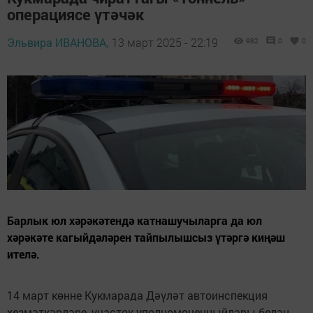
операциясе үтәчәк
Эльвира ИВАНОВА,
13 март 2025 - 22:19
982
0
0
Барлык юл хәрәкәтендә катнашучыларга да юл
хәрәкәте кагыйдәләрен тайпылышсыз үтәргә киңәш
ителә.
14 март көнне Кукмарада Дәүләт автоинспекция
хезмәткәрләре, участок уполномоченныйлары белән