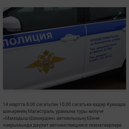
14 мартта 8.00 сәгатьтән 10.00 сәгатькә кадәр Кукмара
шәһәренең Магистраль урамына туры килүче
«Мамадыш-Шәмәрдән» автоюлының 62нче
чакрымында дәүләт автоинспекциясе хезмәткәрләре