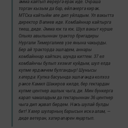
әмма кайтып йөрергә ерак иде. Очраша
торган кызым да бар, өйләнергә кирәк.
МТСка кайтыйм әле дип уйладым. Ул вакытта
директор Вәлиев иде. Комбайннар кайтырга
тиеш, диде. Әмма юк та юк. Шул вакыт күрше
Олыяз авылыннан трактор бригадиры
Нургали Тимергалиев үзе янына чакырды.
Бер ай тракторда эшләдем, аннары
комбайннар кайткач, шунда киттем. 37 ел
комбайнчы булып хезмәт куйдым, шул елда
күпме ярдәмчем булгандыр! Шунысы
хәтердә: Купка басуында эшләгәндә колхоз
рәисе Камил Шакиров килде, бер гектардан
күпме центнер ашлык чыга, ди. Мин бункерга
карап чамаладым да гектарыннан 36 центнер
чыга дип җавап бирдем. Нәкъ шулай булды
бит! Хәзер шуларның барысын искә алам, —
диде ветеран, хатирәләрен яңартып.