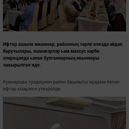
Ифтар ашына имамнар, районның төрле өлкәдә әйдәп
баручылары, эшмәкәрләр һәм махсус хәрби
операциядә һәлак булганнарның якыннары
чакырылган иде.
Кукмарада традицион район башлыгы ярдәме белән
ифтар мәҗлесе үткәрелде.