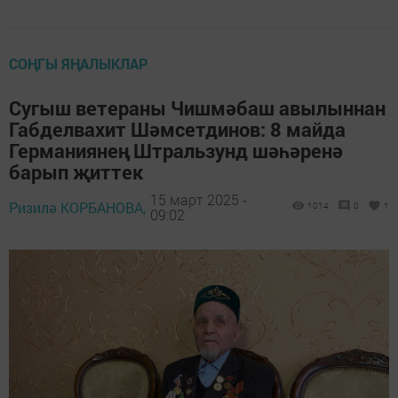
СОҢГЫ ЯҢАЛЫКЛАР
Сугыш ветераны Чишмәбаш авылыннан
Габделвахит Шәмсетдинов: 8 майда
Германиянең Штральзунд шәһәренә
барып җиттек
15 март 2025 -
Ризилә КОРБАНОВА,
1014
0
1
09:02