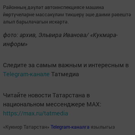
Районның дәүләт автоинспекциясе машина
йөртүчеләрне массакүләм тикшерү эше даими рәвештә
алып барылачагын искәртә.
фото: архив, Эльвира Иванова/ «Кукмара-
информ»
Следите за самым важным и интересным в
Telegram-канале
Татмедиа
Читайте новости Татарстана в
национальном мессенджере MАХ:
https://max.ru/tatmedia
«Кукмор Татарстан»
Telegram-каналга
язылыгыз