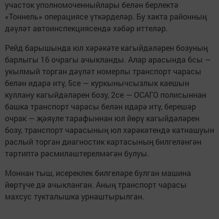
участок уполномоченныйлары белән берлектә
«Тоннель» операциясе үткәрделәр. Бу хакта районның
дәүләт автоинспекциясендә хәбәр иттеләр.
Рейд барышында юл хәрәкәте кагыйдәләрен бозуның
барлыгы 16 очрагы ачыкланды. Алар арасында 6сы —
укылмый торган дәүләт номерлы транспорт чарасы
белән идарә итү, 5се — куркынычсызлык каешын
куллану кагыйдәләрен бозу, 2се — ОСАГО полисыннан
башка транспорт чарасы белән идарә итү, берешәр
очрак — җәяүле тарафыннан юл йөрү кагыйдәләрен
бозу, транспорт чарасының юл хәрәкәтендә катнашуын
раслый торган диагностик картасының билгеләнгән
тәртиптә рәсмиләштерелмәгән булуы.
Моннан тыш, исереклек билгеләре булган машина
йөртүче дә ачыкланган. Аның транспорт чарасы
махсус тукталышка урнаштырылган.