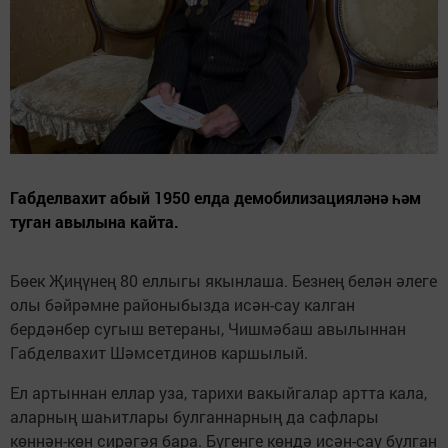
Габделвахит абый 1950 елда демобилизацияләнә һәм
туган авылына кайта.
Бөек Җиңүнең 80 еллыгы якынлаша. Безнең белән әлеге
олы бәйрәмне районыбызда исән-сау калган
бердәнбер сугыш ветераны, Чишмәбаш авылыннан
Габделвахит Шәмсетдинов каршылый.
Ел артыннан еллар уза, тарихи вакыйгалар артта кала,
аларның шаһитлары булганнарның да сафлары
көннән-көн сирәгәя бара. Бүгенге көндә исән-сау булган