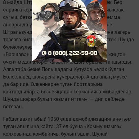
8 майда Штральзунд шәһәренә барып җиттек. Бер
сарайга кереп йокладык, иртә белән торып чыксак,
сугыш беткән, диделәр. И-и, андагы сөенеч, әмма
аннары да үлүчеләр булды. Шуннан соң безне
Штральзундтан 20 чакрым читтә, урман эченә лагерь
төзергә билгеләделәр. Анда 1-2 ай хезмәт иттек. Шунда
бүләкләүләр дә булды, бригада командиры
«Варшаваны азат иткән өчен», «Германияне җиңгән
өчен» медальләре, Кызыл Йолдыз ордены тапшырды.
Алга таба безне Польшадагы Кутузов һәлак булган
Болеславец шәһәренә күчерделәр. Анда аның музее
да бар иде. Өлкәннәрне туган йортларына
кайтардылар, ә безне яңадан Германиягә җибәрделәр.
Шунда шофер булып хезмәт иттем«, — дип сөйләде
ветеран.
Габделвахит абый 1950 елда демобилизацияләнә һәм
туган авылына кайта. 37 ел буена «Коммунизмга»
колхозында комбайнчы булып эшли. Шулай