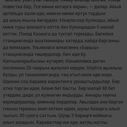
повестка бар, 7се көнне китәргә кирәк», — диләр. Абый
артельдә эшли иде, икенче көнне иртүк тордым
да аның янына йөгердем. Мәҗлесләр булмады, абый
мине туры вокзалга илтте, без Кукмарадан 5 малай
киттек. Поезд Казанга да туктап тормады, Бөгелмә
станциясендә ашатканнары хәтердә, кайда барганны
да белмәдек. Ульяновск өлкәсенең «Барыш»
станциясендә төшерделәр. Кич иде бу.
Капчыкларыбызны күтәреп, Измайловка дигән
поселокка 20 чакрым җәяүләп кердек. Клубта җыелыш
булды, ул тәмамланганда, таң атып килә иде инде.
Шуннан соң баракка карантинга урнаштырдылар. Бер
атна торган идек, безне бет басты. Бер малай 40 бет
үтердем, диде, ул күлмәген яндырды. Аннары мунча
керендерделәр, киемнәр бирделәр. Авылдан әни биргән
гимнастерканы киеп киткән идем, шуны базарга алып
чыгып, 30 сумга саттым. Шуңа 3 бәрәңге коймагы
алып ашадым. Караватлар юк иде, катлы-катлы