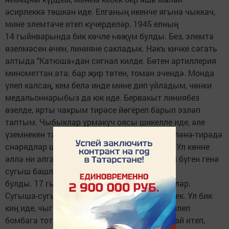
әсирлеккә төшкән иде. Елганың икенче ягына чыккач,
мине элемтәче итеп күчерделәр. 1945 елның
14 гыйнварында бик көчле һөҗүм булды. Без, элемтә
өзелмәсен өчен, линияне сакладык. Нәкъ кичке сәгать
алтыда "Катюша«дан сигнал килде. Бөтен артиллерия
минометтан ата: бар җир төтен, томан эчендә. Монда
үлеп калсаң, кем белә инде мине дип уйладым, чөнки
медальоннарыбыз да юк иде. Бервакыт линиябез
өзелде, ярты чакрым тирәсе йөгереп барып эзләп
таптым. Чыбыклар үрмәкүч оясы шикелле иде, әле
үземнекен табып ялгарга да кирәк бит, ә әйләнә-тирәдә
снарядлар шартлый, әмма әҗәл җитмәгән. Ул көнне
әллә ни алга китмәдек, икенче көнне яңадан бүген генә
сугыш башланган шикелле көчле бәрелеш
булды. 17 гыйнварда Варшаваны азат иттеләр.
Сугыша-сугыша, Одер елгасына килеп җиттек. Ул бик
киң иде, чыга башлагач, немец самолеты килеп
бомбага тотты. Аннан да исән калдык. Шулай итеп,