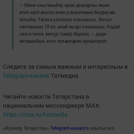
— Мине онытмыйча, ерак араларны якын
итеп килгәнегез өчен рәхмәтемне белдерәм,
Аллаһы Тәгалә үзегезне олыласын. Ялгыз
калганыма 19 ел, алай яшәргә язмасын, Ходай
сезгә тигез, матур гомер бирсен, — диде
якташыбыз, изге теләкләрен ирештереп.
Следите за самым важным и интересным в
Telegram-канале
Татмедиа
Читайте новости Татарстана в
национальном мессенджере MАХ:
https://max.ru/tatmedia
«Кукмор Татарстан»
Telegram-каналга
язылыгыз