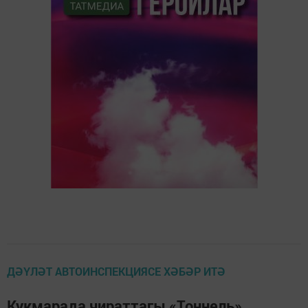
ДӘҮЛӘТ АВТОИНСПЕКЦИЯСЕ ХӘБӘР ИТӘ
Кукмарада чираттагы «Тоннель»