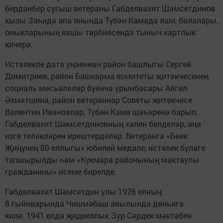
бердәнбер сугыш ветераны Габделвахит Шәмсетдинов
кызы Заһидә апа янында Түбән Камада яши, балалары,
оныкларының яхшы тәрбиясендә тыныч картлык
кичерә.
Истәлекле дата уңаеннан район башлыгы Сергей
Димитриев, район Башкарма комитеты җитәкчесенең
социаль мәсьәләләр буенча урынбасары Айгөл
Әхмәтшина, район ветераннар Советы җитәкчесе
Валентин Ивановлар, Түбән Кама шәһәренә барып,
Габделвахит Шәмсетдиновның хәлен белделәр, аңа
изге теләкләрен ирештерделәр. Ветеранга «Бөек
Җиңүнең 80 еллыгы» юбилей медале, истәлек бүләге
тапшырылды һәм «Кукмара районының мактаулы
гражданины» исеме бирелде.
Габделвахит Шәмсетдин улы 1926 елның
8 гыйнварында Чишмәбаш авылында дөньяга
килә. 1941 елда җидееллык Зур Сәрдек мәктәбен