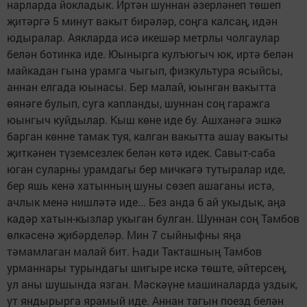
нарларда йокладык. Иртән шуннан әзерләнеп төшеп
җитәргә 5 минут вакыт бирәләр, соңга калсаң, идән
юдыралар. Аякларда исә икешәр метрлы чолгаулар
белән ботинка иде. Юынырга кулъюгыч юк, иртә белән
майкадан гына урамга чыгып, физкультура ясыйсы,
аннан елгада юынасы. Бер малай, юынган вакытта
өянәге булып, суга капланды, шуннан соң гаражга
юынгыч куйдылар. Кыш көне иде бу. Ашханәгә эшкә
барган көнне тамак туя, калган вакытта ашау вакыты
җиткәнен түземсезлек белән көтә идек. Савыт-саба
юган суларны урамдагы бер мичкәгә тутыралар иде,
бер яшь кенә хатынның шуны сөзеп ашаганы истә,
ачлык менә нишләтә иде... Без анда 6 ай укыдык, аңа
кадәр хатын-кызлар укыган булган. Шуннан соң Тамбов
өлкәсенә җибәрделәр. Мин 7 сыйныфны яңа
тәмамлаган малай бит. Һади Такташның Тамбов
урманнары турындагы шигыре искә төште, әйтерсең,
ул аны шушында язган. Мәскәүне машиналарда уздык,
ут яндырырга ярамый иде. Аннан тагын поезд белән