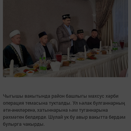
Чыгышы вакытында район башлыгы махсус хәрби
операция темасына тукталды. Ул һәлак булганнарның
әти-әниләренә, хатыннарына һәм туганнарына
рәхмәтен белдерде. Шулай ук бу авыр вакытта бердәм
булырга чакырды.