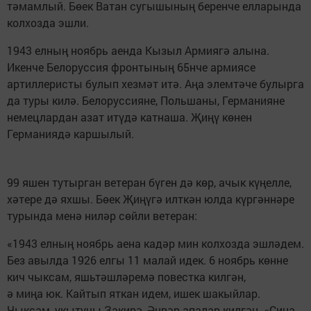
тәмамлый. Бөек Ватан сугышының беренче елларында
колхозда эшли.
1943 елның ноябрь аенда Кызыл Армиягә алына.
Икенче Белоруссия фронтының 65нче армиясе
артиллеристы булып хезмәт итә. Аңа элемтәче булырга
да туры килә. Белоруссияне, Польшаны, Германияне
немецлардан азат итүдә катнаша. Җиңү көнен
Германиядә каршылый.
99 яшен тутырган ветеран бүген дә көр, ачык күңелле,
хәтере дә яхшы. Бөек Җиңүгә илткән юлда күргәннәре
турында менә ниләр сөйли ветеран:
«1943 елның ноябрь аена кадәр мин колхозда эшләдем.
Без авылда 1926 елгы 11 малай идек. 6 ноябрь көнне
кич чыксам, яшьтәшләремә повестка килгән,
ә миңа юк. Кайтып яткан идем, ишек шакыйлар.
Чыксам, укытучы Закирә, Әнвәр апалар килгән. «Сиңа