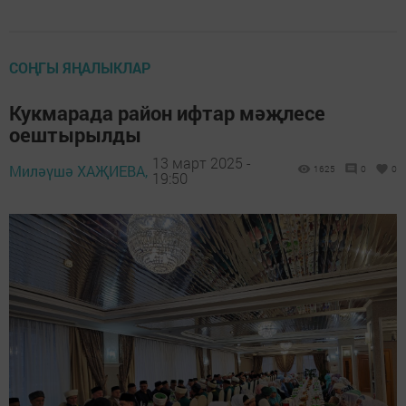
СОҢГЫ ЯҢАЛЫКЛАР
Кукмарада район ифтар мәҗлесе
оештырылды
13 март 2025 -
Миләүшә ХАҖИЕВА,
1625
0
0
19:50