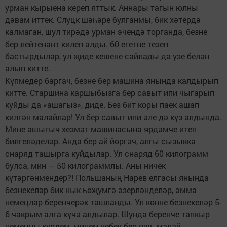
урман кырыена кереп яттык. Аннары тагын юлны
дәвам иттек. Слуцк шәһәре булганмы, бик хәтердә
калмаган, шул тирәдә урман эчендә торганда, безне
бер лейтенант килеп алды. 60 егетне тезеп
бастырдылар, ул җиде кешене сайлады да үзе белән
алып китте.
Күпмедер баргач, безне бер машина янында калдырып
китте. Старшина каршыбызга бер савыт ипи чыгарып
куйды да «ашагыз», диде. Без бит коры паек ашап
килгән малайлар! Ул бер савыт ипи әле дә күз алдында.
Мине ашыгыч хезмәт машинасына ярдәмче итеп
билгеләделәр. Анда бер ай йөргәч, алгы сызыкка
снаряд ташырга куйдылар. Ул снаряд 60 килограмм
булса, мин — 50 килограммлы. Аны ничек
күтәргәнмендер?! Польшаның Нарев елгасы янында
безнекеләр бик нык һөҗүмгә әзерләнделәр, әмма
немецлар беренчерәк ташланды. Ул көнне безнекеләр 5-
6 чакрым алга күчә алдылар. Шунда беренче тапкыр
немецны күрдем, минем кебек бер яшь малай