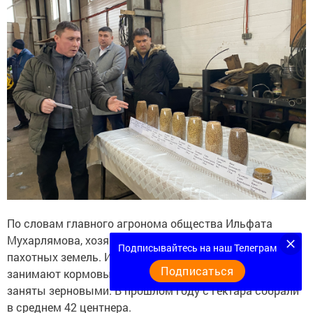
По словам главного агронома общества Ильфата
Мухарлямова, хозяйство располагает 5093 гектарами
Подписывайтесь на наш Телеграм
пахотных земель. Из них более 3 тысяч гектаров
Подписаться
занимают кормовые культуры, остальные площади
заняты зерновыми. В прошлом году с гектара собрали
в среднем 42 центнера.