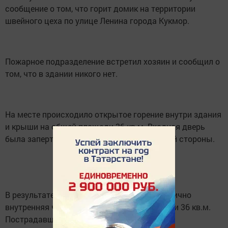
сообщение о том, что горит домик на территории
швейного цеха по улице Ленина города Кукмор.
Пожарное подразделение встретил хозяин и сообщил о
том, что в здании никого нет.
На месте происходило открытое горение внутри здания
и крыши на общей площади 36 кв.м. Входная дверь
была заперта на весящий замок с наружной стороны.
В результате пожара сгорела крыша и частично
внутренняя часть здания на общей площади 36 кв.м.
Пострадавших и погибших людей нет.