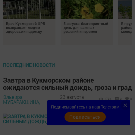
Врач Кукморской ЦРБ
5 августа: благоприятный
В пруду
возвращает людям
день для важных
района 
здоровье и надежду
решений и перемен
молодо
ПОСЛЕДНИЕ НОВОСТИ
Завтра в Кукморском районе
ожидаются сильный дождь, гроза и град
Эльвира
23 августа
1734
0
0
МУБАРАКШИНА,
2021 - 15:36
Подписывайтесь на наш Телеграм
Подписаться