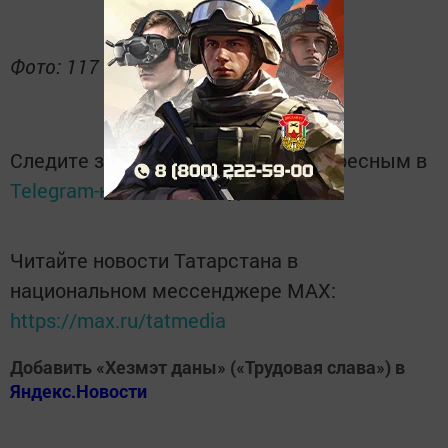
Фото: 117 ПСЧ
Следите за самым важным и интересным в
Telegram-канале
Татмедиа
Читайте новости Татарстана в
национальном мессенджере MАХ:
https://max.ru/tatmedia
Добавить «Хезмэт даны» («Трудовая слава») в
Яндекс.Новости