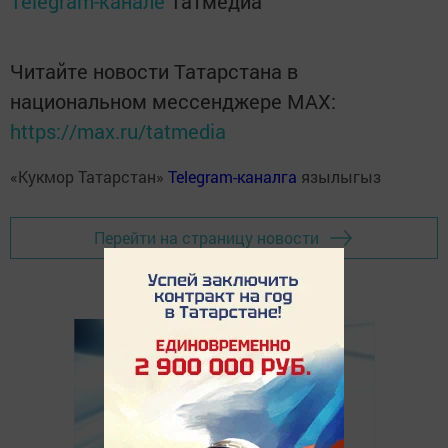
Telegram-канале
Татмедиа
Читайте новости Татарстана в
национальном мессенджере MАХ:
https://max.ru/tatmedia
«Кукмор Татарстан»
Telegram-каналга
язылыгыз
Перейти на страницу новости