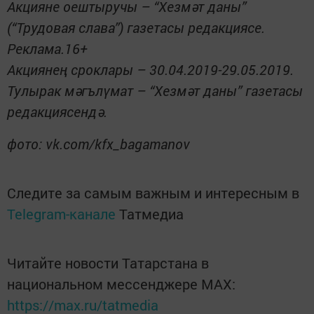
Акцияне оештыручы – “Хезмәт даны”
(“Трудовая слава”) газетасы редакциясе.
Реклама.16+
Акциянең сроклары – 30.04.2019-29.05.2019.
Тулырак мәгълүмат – “Хезмәт даны” газетасы
редакциясендә.
фото: vk.com/kfx_bagamanov
Следите за самым важным и интересным в
Telegram-канале
Татмедиа
Читайте новости Татарстана в
национальном мессенджере MАХ:
https://max.ru/tatmedia