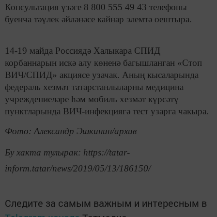
Консультация үзәге 8 800 555 49 43 телефоны
буенча тәүлек әйләнәсе кайнар элемтә оештыра.
14-19 майда Россиядә Халыкара СПИД
корбаннарын искә алу көненә багышланган «Стоп
ВИЧ/СПИД» акциясе узачак. Аның кысаларында
федераль хезмәт татарстанлыларны медицина
учреждениеләре һәм мобиль хезмәт күрсәтү
пунктларында ВИЧ-инфекциягә тест узарга чакыра.
Фото: Александр Эшкинин/архив
Бу хакта тулырак: https://tatar-
inform.tatar/news/2019/05/13/186150/
Следите за самым важным и интересным в