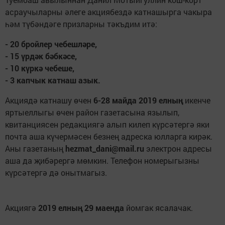
асраучыларны әлеге акциябездә катнашырга чакыра
һәм түбәндәге призларны тәкъдим итә:
- 20 бройлер чебешләре,
- 15 үрдәк бәбкәсе,
- 10 күркә чебеше,
- 3 капчык катнаш азык.
Акциядә катнашу өчен
6-28 майда 2019 елның
икенче
яртыеллыгы өчен район газетаcына язылып,
квитанциясен редакциягә алып килеп күрсәтергә яки
почта аша күчермәсен безнең адреска юлларга кирәк.
Аны газетаның
hezmat_dani@mail.ru
электрон адресы
аша да җибәрергә мөмкин. Телефон номерыгызны
күрсәтергә дә онытмагыз.
Акциягә
2019 елның 29 маенда
йомгак ясалачак.