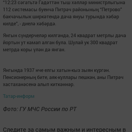
“12:23 сәгатьтә Гадәттән тыш хәлләр министрлыгына
112 системасы буенча Питрәч районының “Петрово”
бакчачылык ширкәтендә дача януы турында хәбәр
килде”, - диелә хәбәрдә.
Янгын сүндерчеләр килгәндә, 24 квадрат метрлы дача
йортын ут камап алган була. Шулай ук 300 квадрат
метрда коры үлән дә янган.
Янгында 1937 нче елгы хатын-кыз зыян күргән.
Пенсионерның бите, аяк-куллары пешкән, аны Питрәч
хастаханәсенә алып киткәннәр.
Татар-информ
Фото: ГУ МЧС России по РТ
Следите за самым важным и интересным в