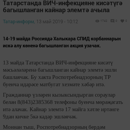
Татарстанда ВИЧ-инфекцияне кисәтүгә
багышланган кайнар элемтә ачыла
Татар-информ,
13 май 2019 - 10:12
1742
0
0
14-19 майда Россиядә Халыкара СПИД корбаннарын
искә алу көненә багышланган акция узачак.
13 майда Татарстанда ВИЧ-инфекцияне кисәтү
мәсьәләләренә багышланган кайнар элемтә эшли
башлаячак. Бу хакта Роспотребнадзорның ТР
буенча идарәсе матбугат хезмәте хәбәр итә.
Гражданнар үзләрен кызыксындырган сораулар
белән 8(843)2385368 телефоны буенча мөрәҗәгать
итә алачак. Кайнар элемтә 17 майга хәтле иртәнге
9дан кичке 5кә кадәр эшләячәк.
Моннан тыш, Роспотребнадзорның бердәм