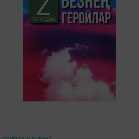
СОҢГЫ ЯҢАЛЫКЛАР