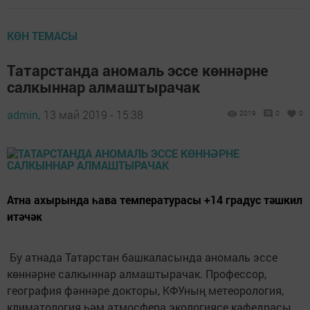
КӨН ТЕМАСЫ
Татарстанда аномаль эссе көннәрне
салкыннар алмаштырачак
admin,
13 май 2019 - 15:38
2019
0
0
Атна ахырында һава температурасы +14 градус тәшкил
итәчәк
Бу атнада Татарстан башкаласында аномаль эссе
көннәрне салкыннар алмаштырачак. Профессор,
география фәннәре докторы, КФУның метеорология,
климатология һәм атмосфера экологиясе кафедрасы