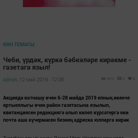
КӨН ТЕМАСЫ
Чеби, үрдәк, күркә бәбкәләре кирәкме -
газетага языл!
admin,
12 май 2019 - 12:08
1612
0
0
Акциядә катнашу өчен 6-28 майда 2019 елның икенче
яртыеллыгы өчен район газетаcына язылып,
квитанциясен редакциягә алып килеп күрсәтергә яки
почта аша күчермәсен безнең адреска юлларга кирәк
Туембаш авылыннан Данил Мотыйгуллин кош-корт