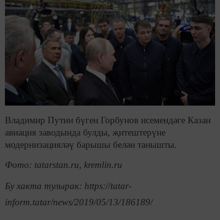
Владимир Путин бүген Горбунов исемендәге Казан
авиация заводында булды, җитештерүне
модернизацияләү барышы белән танышты.
Фото
: tatarstan.ru, kremlin.ru
Бу хакта тулырак: https://tatar-
inform.tatar/news/2019/05/13/186189/