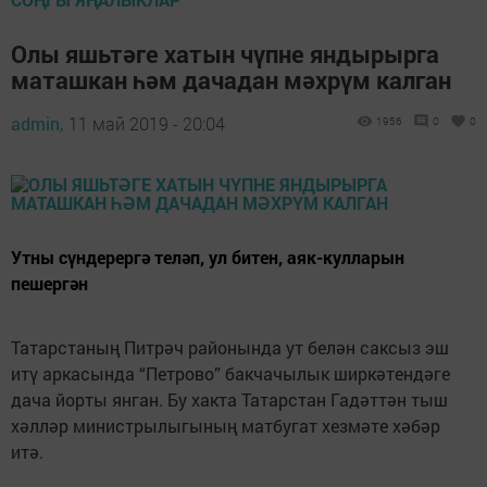
Олы яшьтәге хатын чүпне яндырырга
маташкан һәм дачадан мәхрүм калган
admin,
11 май 2019 - 20:04
1956
0
0
Утны сүндерергә теләп, ул битен, аяк-кулларын
пешергән
Татарстаның Питрәч районында ут белән саксыз эш
итү аркасында “Петрово” бакчачылык ширкәтендәге
дача йорты янган. Бу хакта Татарстан Гадәттән тыш
хәлләр министрылыгының матбугат хезмәте хәбәр
итә.