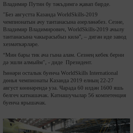
Владимир Путин бу тәкъдимгә җавап бирде.
"Без августта Казанда WorldSkills-2019
чемпионатын ачу тантанасына әзерләнәбез. Сезне,
Владимир Владимирович, WorldSkills-2019 ачылу
тантанасына чакырасыбыз килә”, – дигән иде завод
хезмәткәрләре.
“Мин бары тик ача гына алам. Сезнең кебек берни
дә эшли алмыйм", - диде Президент.
Һөнәри осталык буенча WorldSkills International
дөнья чемпионаты Казанда 2019 елның 22-27
август көннәрендә уза. Чарада 60 илдән 1600 яшь
белгеч катнашачак. Катнашучылар 56 компетенция
буенча ярышачак.