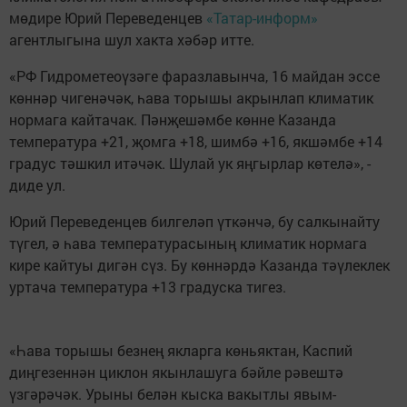
мөдире Юрий Переведенцев
«Татар-информ»
агентлыгына шул хакта хәбәр итте.
«РФ Гидрометеоүзәге фаразлавынча, 16 майдан эссе
көннәр чигенәчәк, һава торышы акрынлап климатик
нормага кайтачак. Пәнҗешәмбе көнне Казанда
температура +21, җомга +18, шимбә +16, якшәмбе +14
градус тәшкил итәчәк. Шулай ук яңгырлар көтелә», -
диде ул.
Юрий Переведенцев билгеләп үткәнчә, бу салкынайту
түгел, ә һава температурасының климатик нормага
кире кайтуы дигән сүз. Бу көннәрдә Казанда тәүлеклек
уртача температура +13 градуска тигез.
«Һава торышы безнең якларга көньяктан, Каспий
диңгезеннән циклон якынлашуга бәйле рәвештә
үзгәрәчәк. Урыны белән кыска вакытлы явым-