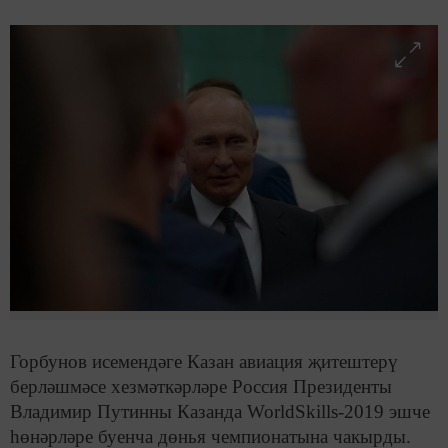
Горбунов исемендәге Казан авиация җитештерү
берләшмәсе хезмәткәрләре Россия Президенты
Владимир Путинны Казанда WorldSkills-2019 эшче
һөнәрләре буенча дөнья чемпионатына чакырды.