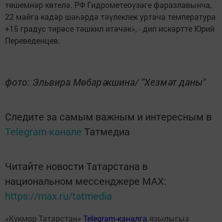
төшемнәр көтелә. РФ Гидрометеоүзәге фаразлавынча,
22 майга кадәр шәһәрдә тәүлеклек уртача температура
+15 градус тирәсе тәшкил итәчәк», - дип искәртте Юрий
Переведенцев.
фото: Эльвира Мөбарәкшина/ "Хезмәт даны"
Следите за самым важным и интересным в
Telegram-канале
Татмедиа
Читайте новости Татарстана в
национальном мессенджере MАХ:
https://max.ru/tatmedia
«Кукмор Татарстан»
Telegram-каналга
язылыгыз