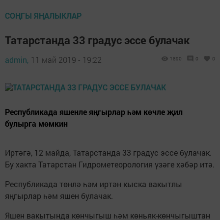
СОҢГЫ ЯҢАЛЫКЛАР
Татарстанда 33 градус эссе булачак
admin,
11 май 2019 - 19:22
1890
0
0
Республикада яшенле яңгырлар һәм көчле җил
булырга мөмкин
Иртәгә, 12 майда, Татарстанда 33 градус эссе булачак.
Бу хакта Татарстан Гидрометеорология үзәге хәбәр итә.
Республикада төнлә һәм иртән кыска вакытлы
яңгырлар һәм яшен булачак.
Яшен вакытында көнчыгыш һәм көньяк-көнчыгыштан