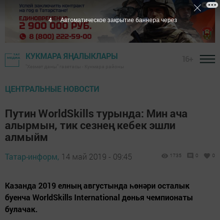
3
Автоматическое закрытие баннера через
КУКМАРА ЯҢАЛЫКЛАРЫ
16+
"Хезмәт даны" газетасы - Кукмара районы
ЦЕНТРАЛЬНЫЕ НОВОСТИ
Путин WorldSkills турында: Мин ача
алырмын, тик сезнең кебек эшли
алмыйм
Татар-информ,
14 май 2019 - 09:45
1735
0
0
Казанда 2019 елның августында һөнәри осталык
буенча WorldSkills International дөнья чемпионаты
булачак.