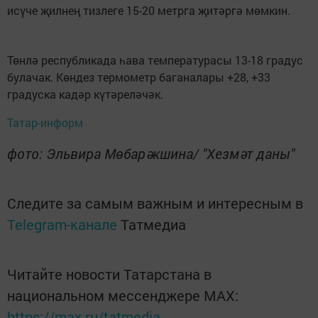
исүче җилнең тизлеге 15-20 метрга җитәргә мөмкин.
Төнлә республикада һава температурасы 13-18 градус
булачак. Көндез термометр баганалары +28, +33
градуска кадәр күтәреләчәк.
Татар-информ
фото: Эльвира Мөбарәкшина/ "Хезмәт даны"
Следите за самым важным и интересным в
Telegram-канале
Татмедиа
Читайте новости Татарстана в
национальном мессенджере MАХ:
https://max.ru/tatmedia