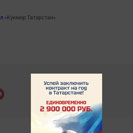
ал
«Кукмор Татарстан»