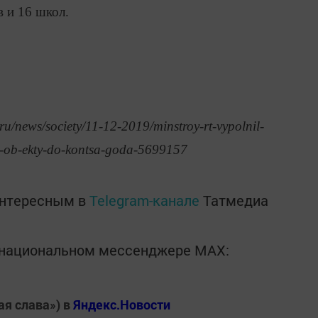
 и 16 школ.
u/news/society/11-12-2019/minstroy-rt-vypolnil-
e-ob-ekty-do-kontsa-goda-5699157
интересным в
Telegram-канале
Татмедиа
в национальном мессенджере MАХ:
ая слава») в
Яндекс.Новости