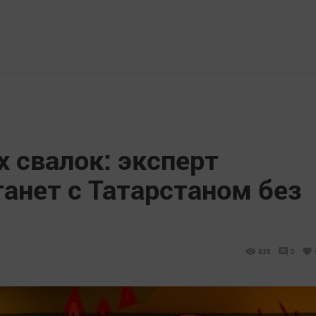
 свалок: эксперт
танет с Татарстаном без
836
0