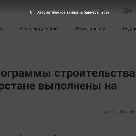
16+
5
Автоматическое закрытие баннера через
и
Рекламодателям
Фотогалереи
Реда
рограммы строительства
арстане выполнены на
1778
0