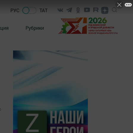
РУС
ТАТ
кция
Рубрики
0