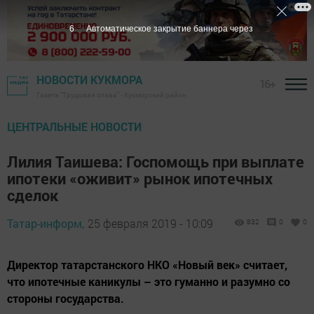
4
Автоматическое закрытие баннера через
НОВОСТИ КУКМОРА
16+
Газета "Трудовая слава" - Кукморский район
ЦЕНТРАЛЬНЫЕ НОВОСТИ
Лилия Таишева: Госпомощь при выплате
ипотеки «оживит» рынок ипотечных
сделок
Татар-информ,
25 февраля 2019 - 10:09
832
0
0
Директор татарстанского НКО «Новый век» считает,
что ипотечные каникулы – это гуманно и разумно со
стороны государства.