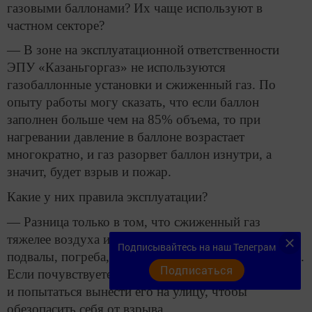
газовыми баллонами? Их чаще используют в
частном секторе?
— В зоне на эксплуатационной ответственности
ЭПУ «Казаньгоргаз» не используются
газобаллонные установки и сжиженный газ. По
опыту работы могу сказать, что если баллон
заполнен больше чем на 85% объема, то при
нагревании давление в баллоне возрастает
многократно, и газ разорвет баллон изнутри, а
значит, будет взрыв и пожар.
Какие у них правила эксплуатации?
— Разница только в том, что сжиженный газ
тяжелее воздуха и опускается вниз. Если есть
Подписывайтесь на наш Телеграм
подвалы, погреба, там и будет скапливаться этот газ.
Подписаться
Если почувствуете запах газа, надо закрыть баллон
и попытаться вынести его на улицу, чтобы
обезопасить себя от взрыва.