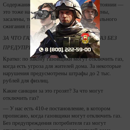
Содержание плиты в антисанитарном состоянии —
это тоже нарушение. Если горелки засорены,
засалены, то, естественно, не будет нормального
сжигания газа.
ЗА ЧТО ГАЗОВЩИКИ ОТКЛЮЧАЮТ ГАЗ БЕЗ
ПРЕДУПРЕЖДЕНИЯ
Кратко: по закону газовщики могут отключить газ,
когда есть угроза для жителей дома. За некоторые
нарушения предусмотрены штрафы до 2 тыс.
рублей для физлиц.
Какие санкции за это грозят? За что могут
отключить газ?
— У нас есть 410-е постановление, в котором
прописано, когда газовщики могут отключить газ.
Без предупреждения потребителя газ могут