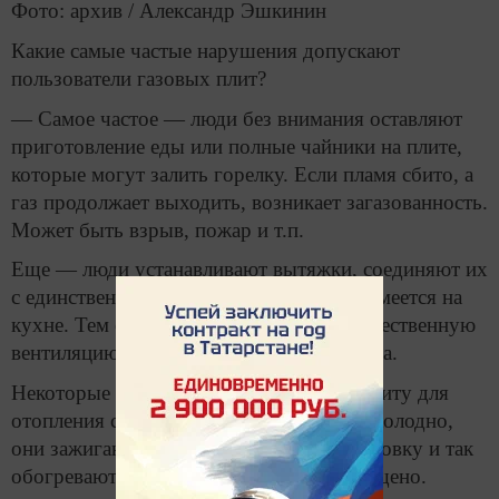
Фото: архив / Александр Эшкинин
Какие самые частые нарушения допускают
пользователи газовых плит?
— Самое частое — люди без внимания оставляют
приготовление еды или полные чайники на плите,
которые могут залить горелку. Если пламя сбито, а
газ продолжает выходить, возникает загазованность.
Может быть взрыв, пожар и т.п.
Еще — люди устанавливают вытяжки, соединяют их
с единственным вентканалом, который имеется на
кухне. Тем самым жильцы нарушают естественную
вентиляцию, которая была предусмотрена.
Некоторые люди используют газовую плиту для
отопления своей квартиры. Если зимой холодно,
они зажигают все горелки, зажигают духовку и так
обогревают помещение. Это тоже запрещено.