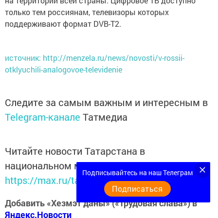
на территории всей страны. Цифровое ТВ доступно
только тем россиянам, телевизоры которых
поддерживают формат DVB-T2.
источник: http://menzela.ru/news/novosti/v-rossii-
otklyuchili-analogovoe-televidenie
Следите за самым важным и интересным в
Telegram-канале
Татмедиа
Читайте новости Татарстана в
национальном мессенджере MАХ:
Подписывайтесь на наш Телеграм
https://max.ru/tatmedia
Подписаться
Добавить «Хезмэт даны» («Трудовая слава») в
Яндекс.Новости