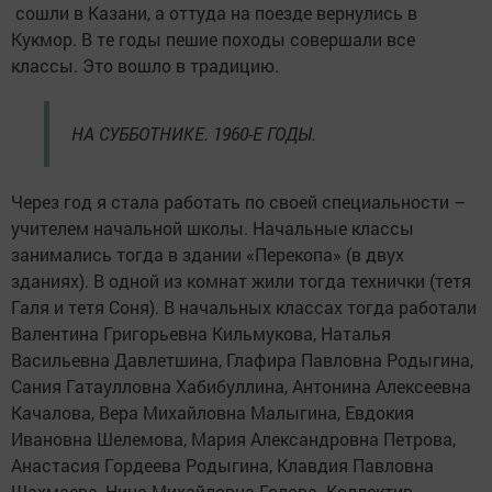
сошли в Казани, а оттуда на поезде вернулись в
Кукмор. В те годы пешие походы совершали все
классы. Это вошло в традицию.
НА СУББОТНИКЕ. 1960-Е ГОДЫ.
Через год я стала работать по своей специальности –
учителем начальной школы. Начальные классы
занимались тогда в здании «Перекопа» (в двух
зданиях). В одной из комнат жили тогда технички (тетя
Галя и тетя Соня). В начальных классах тогда работали
Валентина Григорьевна Кильмукова, Наталья
Васильевна Давлетшина, Глафира Павловна Родыгина,
Сания Гатаулловна Хабибуллина, Антонина Алексеевна
Качалова, Вера Михайловна Малыгина, Евдокия
Ивановна Шелемова, Мария Александровна Петрова,
Анастасия Гордеева Родыгина, Клавдия Павловна
Шахмаева, Нина Михайловна Голова. Коллектив