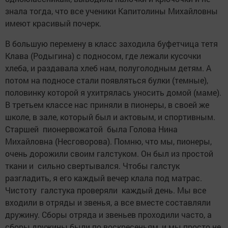
знала тогда, что все ученики Капитолины Михайловны
имеют красивый почерк.
В большую перемену в класс заходила буфетчица тетя
Клава (Родыгина) с подносом, где лежали кусочки
хлеба, и раздавала хлеб нам, полуголодным детям. А
потом на подносе стали появляться булки (темные),
половинку которой я ухитрялась уносить домой (маме).
В третьем классе нас приняли в пионеры, в своей же
школе, в зале, который был и актовым, и спортивным.
Старшей пионервожатой была Голова Нина
Михайловна (Несговорова). Помню, что мы, пионеры,
очень дорожили своим галстуком. Он был из простой
ткани и сильно свертывался. Чтобы галстук
разгладить, я его каждый вечер клала под матрас.
Чистоту галстука проверяли каждый день. Мы все
входили в отряды и звенья, а все вместе составляли
дружину. Сборы отряда и звеньев проходили часто, а
сборы дружины были по воскресеньям, и мы просто не