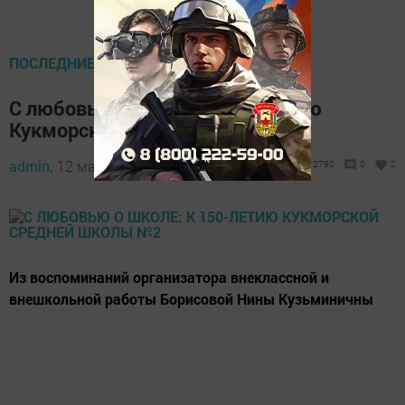
ПОСЛЕДНИЕ НОВОСТИ
С любовью о школе: к 150-летию
Кукморской средней школы №2
admin,
12 мая 2019 - 03:15
2790
0
2
Из воспоминаний организатора внеклассной и
внешкольной работы Борисовой Нины Кузьминичны