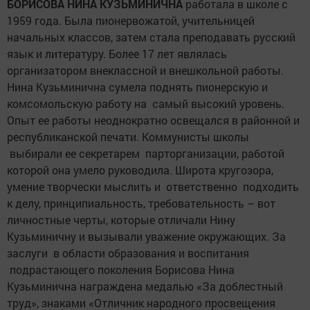
БОРИСОВА НИНА КУЗЬМИНИЧНА
работала в школе с
1959 года. Была пионервожатой, учительницей
начальных классов, затем стала преподавать русский
язык и литературу. Более 17 лет являлась
организатором внеклассной и внешкольной работы.
Нина Кузьминична сумела поднять пионерскую и
комсомольскую работу на самый высокий уровень.
Опыт ее работы неоднократно освещался в районной и
республиканской печати. Коммунисты школы
выбирали ее секретарем парторганизации, работой
которой она умело руководила. Широта кругозора,
умение творчески мыслить и ответственно подходить
к делу, принципиальность, требовательность – вот
личностные черты, которые отличали Нину
Кузьминичну и вызывали уважение окружающих. За
заслуги в области образования и воспитания
подрастающего поколения Борисова Нина
Кузьминична награждена медалью «За доблестный
труд», знаками «Отличник народного просвещения