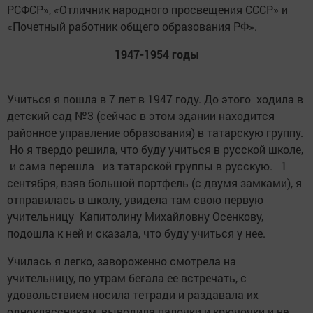
РСФСР», «Отличник народного просвещения СССР» и
«Почетный работник общего образования РФ».
1947-1954 годы
Учиться я пошла в 7 лет в 1947 году. До этого ходила в
детский сад №3 (сейчас в этом здании находится
районное управление образования) в татарскую группу.
Но я твердо решила, что буду учиться в русской школе,
и сама перешла из татарской группы в русскую. 1
сентября, взяв большой портфель (с двумя замками), я
отправилась в школу, увидела там свою первую
учительницу Капитолину Михайловну Осенкову,
подошла к ней и сказала, что буду учиться у нее.
Училась я легко, завороженно смотрела на
учительницу, по утрам бегала ее встречать, с
удовольствием носила тетради и раздавала их
одноклассникам, выводила палочки и крючочки и не