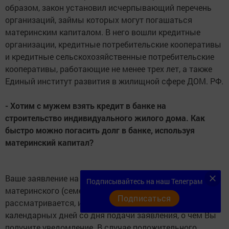
образом, закон установил исчерпывающий перечень
организаций, займы которых могут погашаться
материнским капиталом. В него вошли кредитные
организации, кредитные потребительские кооперативы
и кредитные сельскохозяйственные потребительские
кооперативы, работающие не менее трех лет, а также
Единый институт развития в жилищной сфере ДОМ. РФ.
- Хотим с мужем взять кредит в банке на
строительство индивидуального жилого дома. Как
быстро можно погасить долг в банке, используя
материнский капитал?
Ваше заявление на распоряжение средствами
Подписывайтесь на наш Телеграм
материнского (семейного) капитала в управлении ПФР
Подписаться
рассматривается, и принимается решение за 30
календарных дней со дня подачи заявления, о чем Вы
получите уведомление. В случае положительного