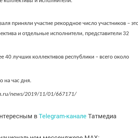
е коллективы и исполнители.
иваля приняли участие рекордное число участников – эт
лектива и отдельные исполнители, представители 32
ее 40 лучших коллективов республики – всего около
 на час дня.
rm.ru/news/2019/11/01/667171/
интересным в
Telegram-канале
Татмедиа
в национальном мессенджере MАХ: