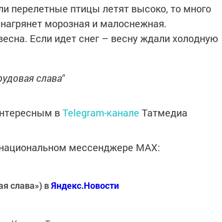
сли перелетные птицы летят высоко, то много
а нагрянет морозная и малоснежная.
весна. Если идет снег – весну ждали холодную
рудовая слава"
интересным в
Telegram-канале
Татмедиа
в национальном мессенджере MАХ:
ая слава») в
Яндекс.Новости