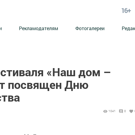
16+
и
Рекламодателям
Фотогалереи
Реда
естиваля «Наш дом –
ет посвящен Дню
ства
1041
0