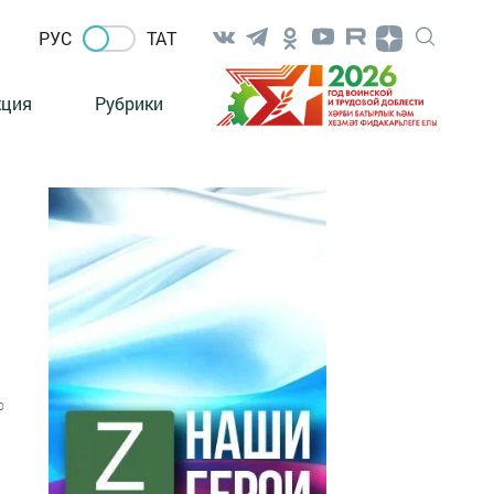
РУС
ТАТ
кция
Рубрики
0