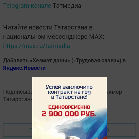
Telegram-канале
Татмедиа
Читайте новости Татарстана в
национальном мессенджере MАХ:
https://max.ru/tatmedia
Добавить «Хезмэт даны» («Трудовая слава») в
Яндекс.Новости
Подписывайтесь на
Telegram-канал
«Кукмор
Татарстан»
Перейти на страницу новости