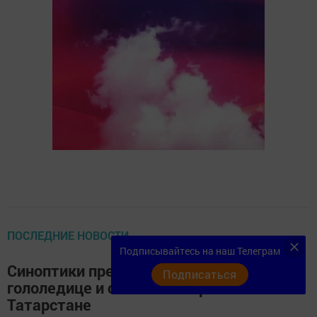
ПОСЛЕДНИЕ НОВОСТИ
Подписывайтесь на наш Телеграм
Синоптики предупреждают о
Подписаться
гололедице и сильном ветре в
Татарстане