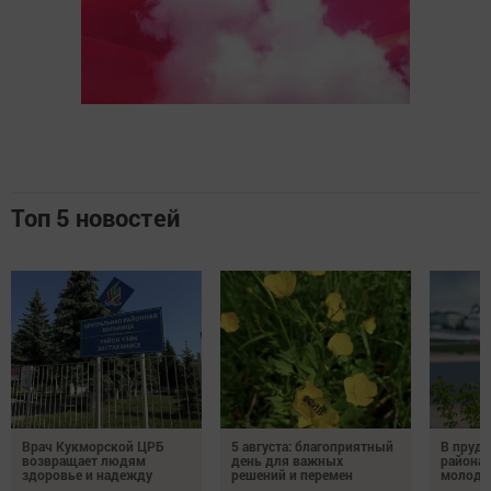
Топ 5 новостей
Врач Кукморской ЦРБ
5 августа: благоприятный
В пруду
возвращает людям
день для важных
района 
здоровье и надежду
решений и перемен
молодо