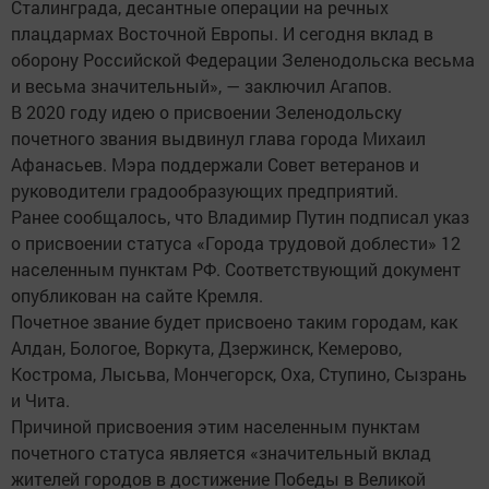
Сталинграда, десантные операции на речных
плацдармах Восточной Европы. И сегодня вклад в
оборону Российской Федерации Зеленодольска весьма
и весьма значительный», — заключил Агапов.
В 2020 году идею о присвоении Зеленодольску
почетного звания выдвинул глава города Михаил
Афанасьев. Мэра поддержали Совет ветеранов и
руководители градообразующих предприятий.
Ранее сообщалось, что Владимир Путин подписал указ
о присвоении статуса «Города трудовой доблести» 12
населенным пунктам РФ. Соответствующий документ
опубликован на сайте Кремля.
Почетное звание будет присвоено таким городам, как
Алдан, Бологое, Воркута, Дзержинск, Кемерово,
Кострома, Лысьва, Мончегорск, Оха, Ступино, Сызрань
и Чита.
Причиной присвоения этим населенным пунктам
почетного статуса является «значительный вклад
жителей городов в достижение Победы в Великой