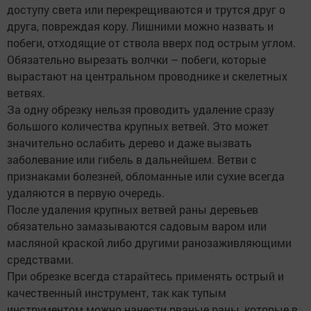
доступу света или перекрещиваются и трутся друг о
друга, повреждая кору. Лишними можно назвать и
побеги, отходящие от ствола вверх под острым углом.
Обязательно вырезать волчки – побеги, которые
вырастают на центральном проводнике и скелетных
ветвях.
За одну обрезку нельзя проводить удаление сразу
большого количества крупных ветвей. Это может
значительно ослабить дерево и даже вызвать
заболевание или гибель в дальнейшем. Ветви с
признаками болезней, обломанные или сухие всегда
удаляются в первую очередь.
После удаления крупных ветвей раны деревьев
обязательно замазываются садовым варом или
масляной краской либо другими ранозаживляющими
средствами.
При обрезке всегда старайтесь применять острый и
качественный инструмент, так как тупым
инструментом можно нанести рваные раны, которые в