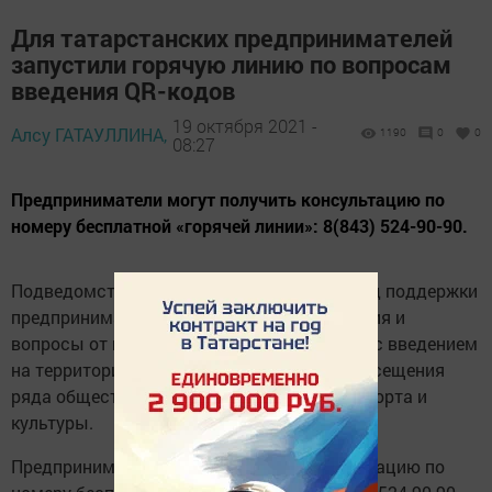
Для татарстанских предпринимателей
запустили горячую линию по вопросам
введения QR-кодов
19 октября 2021 -
Алсу ГАТАУЛЛИНА,
1190
0
0
08:27
Предприниматели могут получить консультацию по
номеру бесплатной «горячей линии»: 8(843) 524-90-90.
Подведомственный Минэкономики РТ Фонд поддержки
предпринимательства принимает обращения и
вопросы от предпринимателей, связанные с введением
на территории Татарстана QR-кодов для посещения
ряда общественных мест и организаций спорта и
культуры.
Предприниматели могут получить консультацию по