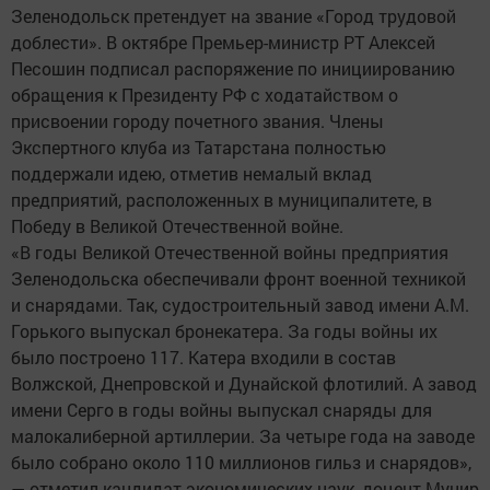
Зеленодольск претендует на звание «Город трудовой
доблести». В октябре Премьер-министр РТ Алексей
Песошин подписал распоряжение по инициированию
обращения к Президенту РФ с ходатайством о
присвоении городу почетного звания. Члены
Экспертного клуба из Татарстана полностью
поддержали идею, отметив немалый вклад
предприятий, расположенных в муниципалитете, в
Победу в Великой Отечественной войне.
«В годы Великой Отечественной войны предприятия
Зеленодольска обеспечивали фронт военной техникой
и снарядами. Так, судостроительный завод имени А.М.
Горького выпускал бронекатера. За годы войны их
было построено 117. Катера входили в состав
Волжской, Днепровской и Дунайской флотилий. А завод
имени Серго в годы войны выпускал снаряды для
малокалиберной артиллерии. За четыре года на заводе
было собрано около 110 миллионов гильз и снарядов»,
— отметил кандидат экономических наук, доцент Мунир