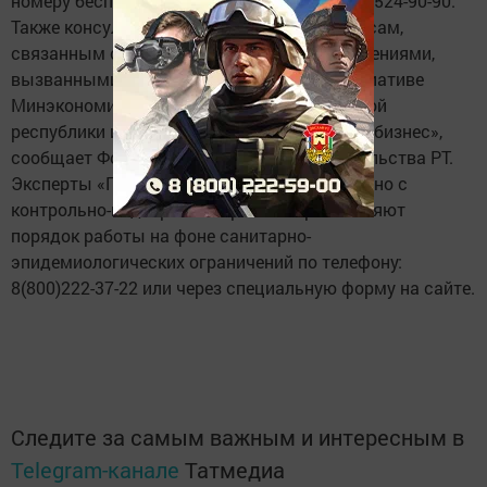
номеру бесплатной «горячей линии»: 8(843) 524-90-90.
Также консультирует бизнес по всем вопросам,
связанным с новыми правилами и ограничениями,
вызванными COVID-19, созданный по инициативе
Минэкономики РТ совместно с Прокуратурой
республики интернет-ресурс «Проверенный бизнес»,
сообщает Фонд поддержки предпринимательства РТ.
Эксперты «Проверенного бизнеса» совместно с
контрольно-надзорными органами разъясняют
порядок работы на фоне санитарно-
эпидемиологических ограничений по телефону:
8(800)222-37-22 или через специальную форму на сайте.
Следите за самым важным и интересным в
Telegram-канале
Татмедиа