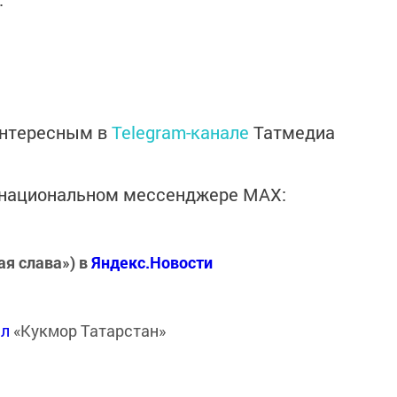
интересным в
Telegram-канале
Татмедиа
в национальном мессенджере MАХ:
ая слава») в
Яндекс.Новости
ал
«Кукмор Татарстан»