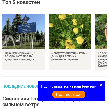
Топ 5 новостей
Врач Кукморской ЦРБ
5 августа: благоприятный
17 сек
возвращает людям
день для важных
и смерт
здоровье и надежду
решений и перемен
ветеран
Горбуно
Кукмор
ПОСЛЕДНИЕ НОВОСТИ
Подписывайтесь на наш Телеграм
Подписаться
Синоптики Татарстана предупредили о
сильном ветре