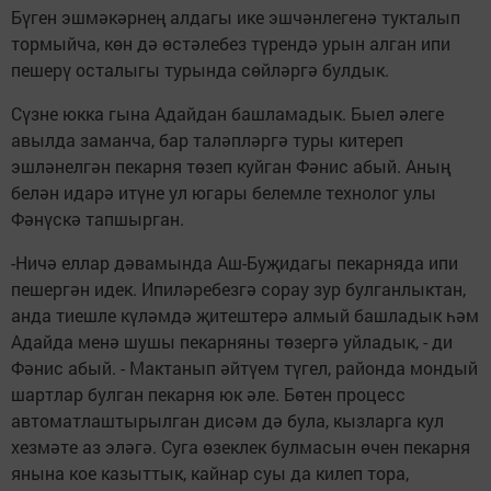
Бүген эшмәкәрнең алдагы ике эшчәнлегенә тукталып
тормыйча, көн дә өстәлебез түрендә урын алган ипи
пешерү осталыгы турында сөйләргә булдык.
Сүзне юкка гына Адайдан башламадык. Быел әлеге
авылда заманча, бар таләпләргә туры китереп
эшләнелгән пекарня төзеп куйган Фәнис абый. Аның
белән идарә итүне ул югары белемле технолог улы
Фәнүскә тапшырган.
-Ничә еллар дәвамында Аш-Буҗидагы пекарняда ипи
пешергән идек. Ипиләребезгә сорау зур булганлыктан,
анда тиешле күләмдә җитештерә алмый башладык һәм
Адайда менә шушы пекарняны төзергә уйладык, - ди
Фәнис абый. - Мактанып әйтүем түгел, районда мондый
шартлар булган пекарня юк әле. Бөтен процесс
автоматлаштырылган дисәм дә була, кызларга кул
хезмәте аз эләгә. Суга өзеклек булмасын өчен пекарня
янына кое казыттык, кайнар суы да килеп тора,