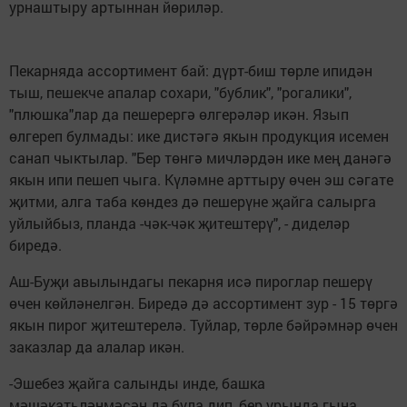
урнаштыру артыннан йөриләр.
Пекарняда ассортимент бай: дүрт-биш төрле ипидән
тыш, пешекче апалар сохари, "бублик", "рогалики",
"плюшка"лар да пешерергә өлгерәләр икән. Язып
өлгереп булмады: ике дистәгә якын продукция исемен
санап чыктылар. "Бер төнгә мичләрдән ике мең данәгә
якын ипи пешеп чыга. Күләмне арттыру өчен эш сәгате
җитми, алга таба көндез дә пешерүне җайга салырга
уйлыйбыз, планда -чәк-чәк җитештерү", - диделәр
биредә.
Аш-Буҗи авылындагы пекарня исә пироглар пешерү
өчен көйләнелгән. Биредә дә ассортимент зур - 15 төргә
якын пирог җитештерелә. Туйлар, төрле бәйрәмнәр өчен
заказлар да алалар икән.
-Эшебез җайга салынды инде, башка
мәшәкатьләнмәсәң дә була дип, бер урында гына