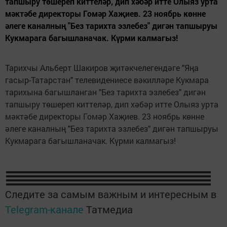
тапшыру төшереп киттеләр, дип хәбәр итте Олыяз урта
мәктәбе директоры Гомәр Хаҗиев. 23 ноябрь көнне
әлеге каналның "Без тарихта эзлебез" дигән тапшыруы
Кукмарага багышланачак. Күрми калмагыз!
Тарихчы Альберт Шакиров җитәкчелегендәге "Яңа
гасыр-Татарстан" телевидениесе вәкилләре Кукмара
тарихына багышланган "Без тарихта эзлебез" дигән
тапшыру төшереп киттеләр, дип хәбәр итте Олыяз урта
мәктәбе директоры Гомәр Хаҗиев. 23 ноябрь көнне
әлеге каналның "Без тарихта эзлебез" дигән тапшыруы
Кукмарага багышланачак. Күрми калмагыз!
Следите за самым важным и интересным в
Telegram-канале
Татмедиа