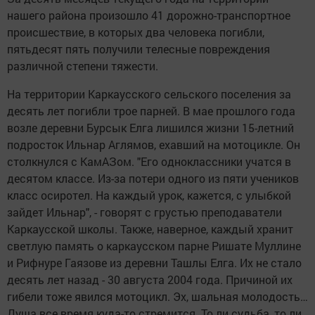
нашего района произошло 41 дорожно-транспортное
происшествие, в которых два человека погибли,
пятьдесят пять получили телесные повреждения
различной степени тяжести.
На территории Каркаусского сельского поселения за
десять лет погибли трое парней. В мае прошлого года
возле деревни Бурсык Елга лишился жизни 15-летний
подросток Ильнар Аглямов, ехавший на мотоцикле. Он
столкнулся с КамАЗом. "Его одноклассники учатся в
десятом классе. Из-за потери одного из пяти учеников
класс осиротел. На каждый урок, кажется, с улыбкой
зайдет Ильнар", - говорят с грустью преподаватели
Каркаусской школы. Также, наверное, каждый хранит
светлую память о каркаусском парне Ришате Муллине
и Рифнуре Гаязове из деревни Ташлы Елга. Их не стало
десять лет назад - 30 августа 2004 года. Причиной их
гибели тоже явился мотоцикл. Эх, шальная молодость…
Душа все время куда-то стремится. То ли судьба, то ли