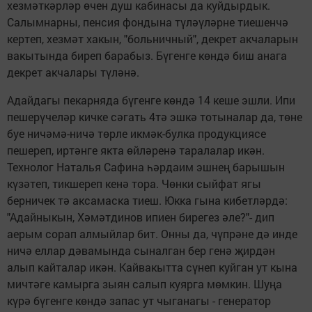
хезмәткәрләр өчен душ кабинасы да куйдырдык.
Салымнарны, пенсия фондына түләүләрне тиешенчә
кертеп, хезмәт хакын, "больничный", декрет акчаларын
вакытында биреп барабыз. Бүгенге көндә биш анага
декрет акчалары түләнә.
Адайдагы пекарняда бүгенге көндә 14 кеше эшли. Ипи
пешерүчеләр кичке сәгать 4тә эшкә тотыналар да, төне
буе ничәмә-ничә төрле икмәк-булка продукциясе
пешереп, иртәнге якта өйләренә таралалар икән.
Технолог Наталья Сафина һәрдаим эшнең барышын
күзәтеп, тикшереп кенә тора. Чөнки сыйфат ягы
берничек тә аксамаска тиеш. Юкка гына кибетләрдә:
"Адайныкын, Хәмәтдинов ипиен бирегез әле?"- дип
аерым сорап алмыйлар бит. Онны да, чүпрәне дә инде
ничә еллар дәвамында сыналган бер генә җирдән
алып кайталар икән. Кайвакытта сүнеп куйган ут кына
мичтәге камырга зыян салып куярга мөмкин. Шуңа
күрә бүгенге көндә запас ут чыганагы - генератор