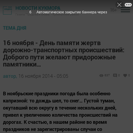
НОВОСТИ КУКМОРА
16+
5
Автоматическое закрытие баннера через
Газета "Трудовая слава" - Кукморский район
ТЕМА ДНЯ
16 ноября - День памяти жертв
дорожно-транспортных происшествий:
Доброго пути желают придорожные
памятники…
автор,
16 ноября 2014 - 05:05
637
0
0
В ноябрьские праздники погода была особенно
капризной: то дождь шел, то снег… Густой туман,
окутавший всю округу в течение нескольких дней,
привел к увеличению количества происшествий на
дорогах. К счастью, в нашем районе во время
праздников не зарегистрированы случаи со