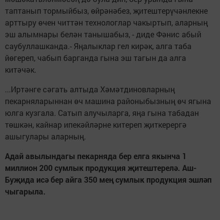
таптанып тормыйбыз, өйрәнәбез, җитештерүчәнлекне
арттыру өчен читтән технологлар чакыртып, аларның
эш алымнары белән танышабыз, - диде Фәнис абый
саубуллашканда.- Яңалыклар гел кирәк, алга таба
йөгереп, чабып барганда гына эш тагын да алга
китәчәк.
...Иртәнге сәгать алтыда Хәмәтдиновларның
пекарняларыннан өч машина районыбызның өч ягына
юлга кузгала. Сатып алучыларга, яңа гына табадан
төшкән, кайнар ипекәйләрне китереп җиткерергә
ашыгулары аларның.
Адай авылындагы пекарняда бер елга якынча 1
миллион 200 сумлык продукция җитештерелә. Аш-
Буҗида исә бер айга 350 мең сумлык продукция эшләп
чыгарыла.