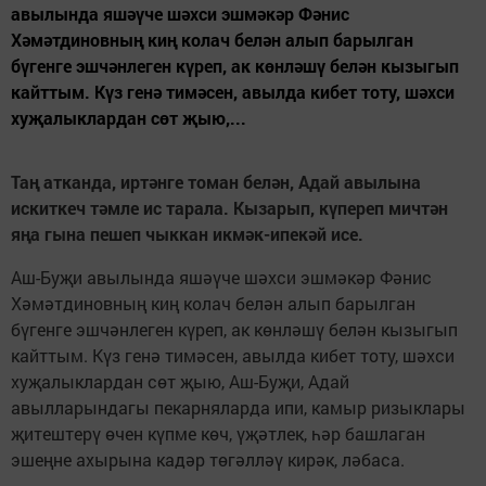
авылында яшәүче шәхси эшмәкәр Фәнис
Хәмәтдиновның киң колач белән алып барылган
бүгенге эшчәнлеген күреп, ак көнләшү белән кызыгып
кайттым. Күз генә тимәсен, авылда кибет тоту, шәхси
хуҗалыклардан сөт җыю,...
Таң атканда, иртәнге томан белән, Адай авылына
искиткеч тәмле ис тарала. Кызарып, күпереп мичтән
яңа гына пешеп чыккан икмәк-ипекәй исе.
Аш-Буҗи авылында яшәүче шәхси эшмәкәр Фәнис
Хәмәтдиновның киң колач белән алып барылган
бүгенге эшчәнлеген күреп, ак көнләшү белән кызыгып
кайттым. Күз генә тимәсен, авылда кибет тоту, шәхси
хуҗалыклардан сөт җыю, Аш-Буҗи, Адай
авылларындагы пекарняларда ипи, камыр ризыклары
җитештерү өчен күпме көч, үҗәтлек, һәр башлаган
эшеңне ахырына кадәр төгәлләү кирәк, ләбаса.