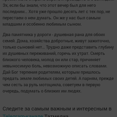
Эх, если бы знали, что этот вечер был для него
последним… Хотя уже прошло десять лет с тех пор, не
перестаем о нем думать. Он же у нас был самым
младшим и особенно любимым сыном.
Два памятника у дороги - душевная рана для обоих
семей. Дома, хозяйства добротные, живут зажиточно,
только сыновей нет… Трудно даже представить глубину
их душевных переживаний, горечь их утрат. Смерть
близкого человека, молод он или стар, причиняет
невыносимую боль, невозможную описать словами.
Дай Бог терпения родителям, которым пришлось
предать земле любимых своих детей. А парням, прежде
чем сесть за руль мотоцикла, советуем в первую
очередь, подумать о близких им людях.
Следите за самым важным и интересным в
Telegram-канале
Татмедиа