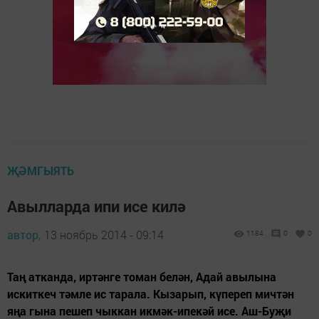
ҖӘМГЫЯТЬ
Авылларда ипи исе килә
автор,
13 ноябрь 2014 - 09:14
1184
0
0
Таң атканда, иртәнге томан белән, Адай авылына
искиткеч тәмле ис тарала. Кызарып, күпереп мичтән
яңа гына пешеп чыккан икмәк-ипекәй исе. Аш-Буҗи