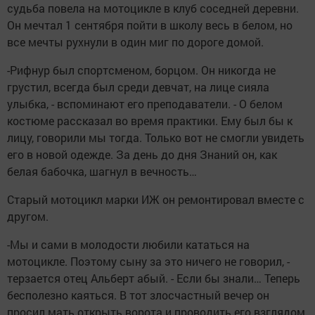
судьба повела на мотоцикле в клуб соседней деревни.
Он мечтал 1 сентября пойти в школу весь в белом, но
все мечты рухнули в один миг по дороге домой.
-Рифнур был спортсменом, борцом. Он никогда не
грустил, всегда был среди девчат, на лице сияла
улыбка, - вспоминают его преподаватели. - О белом
костюме рассказал во время практики. Ему был бы к
лицу, говорили мы тогда. Только вот не смогли увидеть
его в новой одежде. За день до дня Знаний он, как
белая бабочка, шагнул в вечность…
Старый мотоцикл марки ИЖ он ремонтировал вместе с
другом.
-Мы и сами в молодости любили кататься на
мотоцикле. Поэтому сыну за это ничего не говорил, -
терзается отец Альберт абый. - Если бы знали… Теперь
бесполезно каяться. В тот злосчастный вечер он
просил мать открыть ворота и проводить его взглядом.