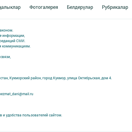
ңалыклар
Фотогалерея
Белдерүләр
Рубрикалар
аконом.
ме информации,
 редакций СМИ.
ым коммуникациям.
связи,
стан, Кукморский район, город Кукмор, улица Октябрьская, дом 4.
ezmat_dani@mail.ru
в и удобства пользователей сайтом.