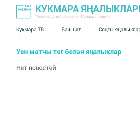
КУКМАРА ЯҢАЛЫКЛА
"Хезмәт даны" газетасы - Кукмара районы
Кукмара ТВ
Баш бит
Соңгы яңалыкла
Уен матчы тег белән яңалыклар
Нет новостей