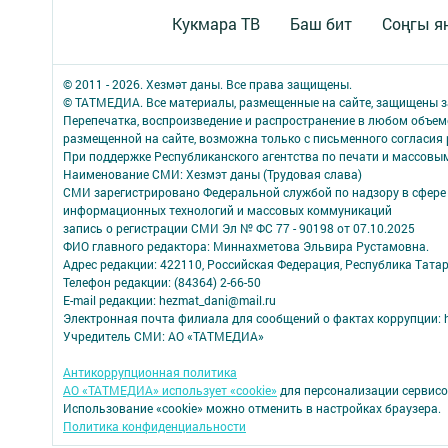
Кукмара ТВ
Баш бит
Соңгы я
© 2011 - 2026. Хезмәт даны. Все права защищены.
© ТАТМЕДИА. Все материалы, размещенные на сайте, защищены з
Перепечатка, воспроизведение и распространение в любом объе
размещенной на сайте, возможна только с письменного согласия
При поддержке Республиканского агентства по печати и массов
Наименование СМИ: Хезмэт даны (Трудовая слава)
СМИ зарегистрировано Федеральной службой по надзору в сфере 
информационных технологий и массовых коммуникаций
запись о регистрации СМИ Эл № ФС 77 - 90198 от 07.10.2025
ФИО главного редактора: Миннахметова Эльвира Рустамовна.
Адрес редакции: 422110, Российская Федерация, Республика Татар
Телефон редакции: (84364) 2-66-50
E-mail редакции: hezmat_dani@mail.ru
Электронная почта филиала для сообщений о фактах коррупции: h
Учредитель СМИ: АО «ТАТМЕДИА»
Антикоррупционная политика
АО «ТАТМЕДИА» использует «cookie»
для персонализации сервисо
Использование «cookie» можно отменить в настройках браузера.
Политика конфиденциальности