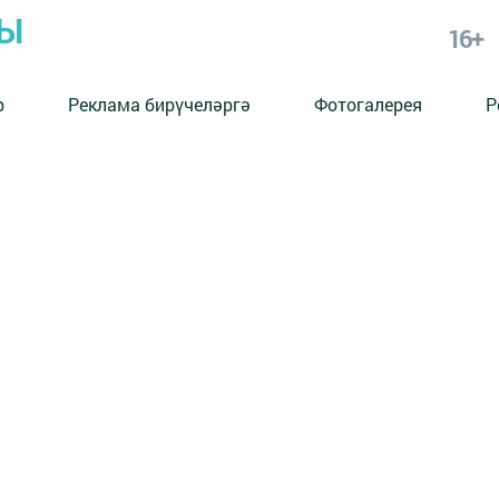
РЫ
16+
р
Реклама бирүчеләргә
Фотогалерея
Р