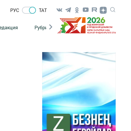
РУС
ТАТ
едакция
Рубрикалар