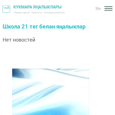
КУКМАРА ЯҢАЛЫКЛАРЫ
16+
"Хезмәт даны" газетасы - Кукмара районы
Школа 21 тег белән яңалыклар
Нет новостей