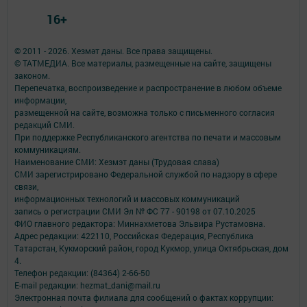
16+
© 2011 - 2026. Хезмәт даны. Все права защищены.
© ТАТМЕДИА. Все материалы, размещенные на сайте, защищены
законом.
Перепечатка, воспроизведение и распространение в любом объеме
информации,
размещенной на сайте, возможна только с письменного согласия
редакций СМИ.
При поддержке Республиканского агентства по печати и массовым
коммуникациям.
Наименование СМИ: Хезмэт даны (Трудовая слава)
СМИ зарегистрировано Федеральной службой по надзору в сфере
связи,
информационных технологий и массовых коммуникаций
запись о регистрации СМИ Эл № ФС 77 - 90198 от 07.10.2025
ФИО главного редактора: Миннахметова Эльвира Рустамовна.
Адрес редакции: 422110, Российская Федерация, Республика
Татарстан, Кукморский район, город Кукмор, улица Октябрьская, дом
4.
Телефон редакции: (84364) 2-66-50
E-mail редакции: hezmat_dani@mail.ru
Электронная почта филиала для сообщений о фактах коррупции: