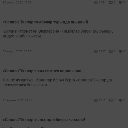
30 август 2022, 16:39
1051
0
0
«СалаваTik»лар гөмбәләр турында җырлый
Бүген интернет киңлекләренә «Гөмбәләр биюе» җырының
видео-клибы чыкты.
01 август 2022, 10:33
2347
0
0
«СалаваTik»лар язны елмаеп каршы ала
Ямьле яз җитүен, балалар белән бергә «СалаваTik»лар да
түземсезлек белән көтә.
20 апрель 2022, 09:05
1811
0
0
«СалаваTik»лар тыпырдап биергә чакыра!