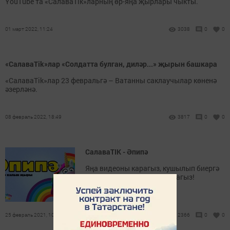
YouTube та «СалаваTik»ларның өр-яңа җырлары чыкты.
01 март 2022, 11:24
3038
0
0
«СалаваTik»лар «Солдатта булган, диләр...» җырын башкара
«СалаваTik»лар 23 февральгә – Ватанны саклаучылар көненә
әзерләнә.
08 февраль 2022, 18:49
3817
0
0
СалаваTIK - Әпипә
Яңа видеоны карагыз, кушылып биергә
һәм лайклар куярга онытмагыз!
25 февраль 2021, 10:41
2366
0
0