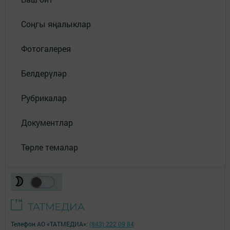
Соңгы яңалыклар
Фотогалерея
Белдерүләр
Рубрикалар
Документлар
Төрле темалар
Телефон АО «ТАТМЕДИА»:
(843) 222 09 84