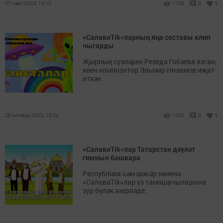
07 март 2023, 14:10
1129
0
0
«СалаваTik»ларның яңа составы клип
чыгарды
Җырның сүзләрен Резедә Гобәева язган,
көен композитор Эльмир Низамов иҗат
иткән.
26 октябрь 2022, 15:24
1035
0
0
«СалаваTik»лар Татарстан дәүләт
гимнын башкара
Республика һәм шәһәр көненә
«СалаваTik»лар үз тамашачыларына
зур бүләк әзерләде.