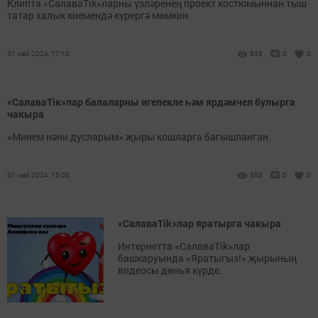
Клипта «СалаваTik»ларны үзләренең проект костюмыннан тыш
татар халык киемендә күрергә мөмкин.
31 май 2024, 17:10
638
0
0
«СалаваTiк»лар балаларны игелекле һәм ярдәмчел булырга
чакыра
«Минем нәни дусларым» җыры кошларга багышланган.
31 май 2024, 15:06
568
0
0
«СалаваTik»лар яратырга чакыра
Интернетта «СалаваTik»лар
башкаруында «Яратыгыз!» җырының
видеосы дөнья күрде.