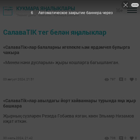
КУКМАРА ЯҢАЛЫКЛАРЫ
16+
5
Автоматическое закрытие баннера через
"Хезмәт даны" газетасы - Кукмара районы
СалаваTIK тег белән яңалыклар
«СалаваTiк»лар балаларны игелекле һәм ярдәмчел булырга
чакыра
«Минем нәни дусларым» җыры кошларга багышланган.
03 август 2024, 21:51
797
0
0
«CалаваTik»лар авылдагы йорт хайваннары турында яңа җыр
башкара
Җырның сүзләрен Резеда Гобәева язган, көен Эльмир Низамов
иҗат иткән.
30 июль 2024, 21:42
706
0
0