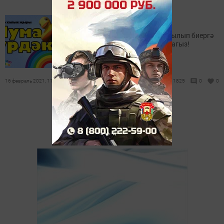
СалаваTIK — Чума үрдәк
Яңа видеоны карагыз, кушылып биергә
һәм лайклар куярга онытмагыз!
16 февраль 2021, 11:24
1825
0
0