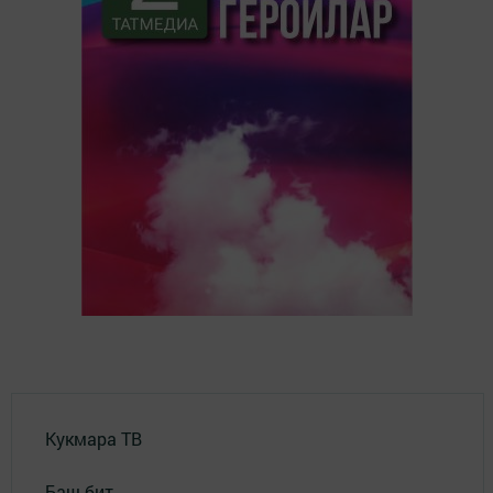
Кукмара ТВ
Баш бит