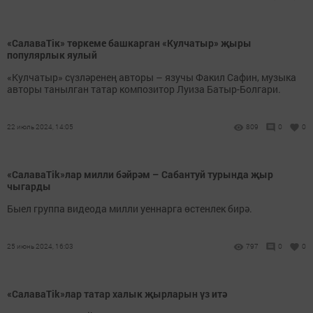
«СалаваТік» төркеме башкарган «Кулчатыр» җыры
популярлык яулый
«Кулчатыр» сүзләренең авторы – язучы Факил Сафин, музыка
авторы танылган татар композитор Луиза Батыр-Болгари.
22 июль 2024, 14:05
809
0
0
«CалаваTik»лар милли бәйрәм – Сабантуй турында җыр
чыгарды
Быел группа видеода милли уеннарга өстенлек бирә.
25 июнь 2024, 16:03
797
0
0
«СалаваTik»лар татар халык җырларын үз итә