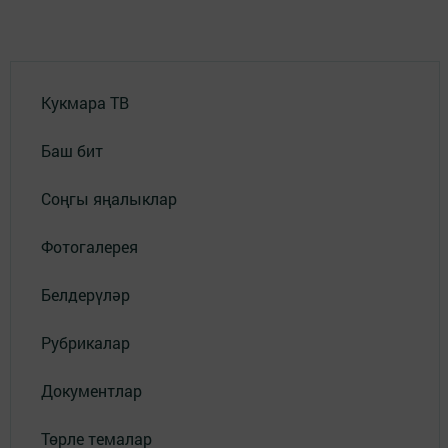
Кукмара ТВ
Баш бит
Соңгы яңалыклар
Фотогалерея
Белдерүләр
Рубрикалар
Документлар
Төрле темалар