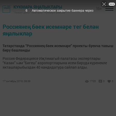
КУКМАРА ЯҢАЛЫКЛАРЫ
16+
6
Автоматическое закрытие баннера через
"Хезмәт даны" газетасы - Кукмара районы
Россиянең бөек исемнәре тег белән
яңалыклар
Татарстанда “Россиянең бөек исемнәре” проекты буенча тавыш
бирү башланды
Россия Федерациясе Иҗтимагый палатасы экспертлары
“Казан” һәм “Бигеш” аэропортларына исем бирүдә күренекле
якташларыбыздан 40 кандидатура сайлап алды.
17 октябрь 2018, 08:38
1705
0
0