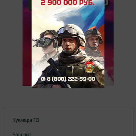
Кукмара ТВ
Баш бит