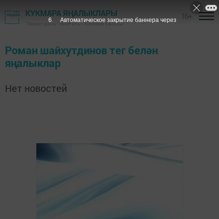
КУКМАРА ЯҢАЛЫКЛАРЫ
16+
6
Автоматическое закрытие баннера через
"Хезмәт даны" газетасы - Кукмара районы
Роман шайхутдинов тег белән
яңалыклар
Нет новостей