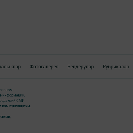
ңалыклар
Фотогалерея
Белдерүләр
Рубрикалар
аконом.
ме информации,
 редакций СМИ.
ым коммуникациям.
связи,