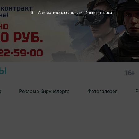
6
Автоматическое закрытие баннера через
РЫ
16+
р
Реклама бирүчеләргә
Фотогалерея
Р