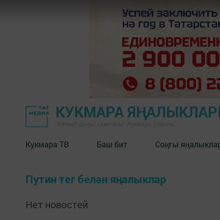
КУКМАРА ЯҢАЛЫКЛА
"Хезмәт даны" газетасы - Кукмара районы
Кукмара ТВ
Баш бит
Соңгы яңалыкла
Путин тег белән яңалыклар
Нет новостей