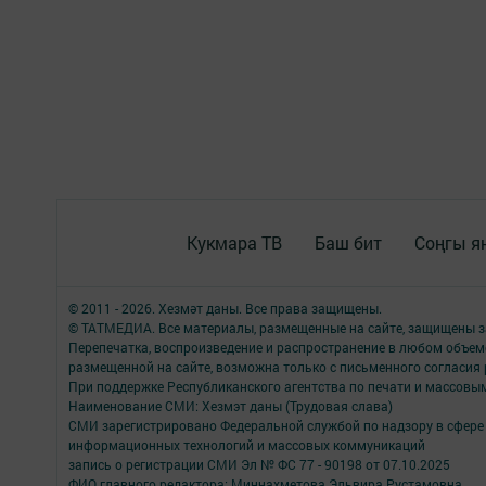
Кукмара ТВ
Баш бит
Соңгы я
© 2011 - 2026. Хезмәт даны. Все права защищены.
© ТАТМЕДИА. Все материалы, размещенные на сайте, защищены з
Перепечатка, воспроизведение и распространение в любом объе
размещенной на сайте, возможна только с письменного согласия
При поддержке Республиканского агентства по печати и массов
Наименование СМИ: Хезмэт даны (Трудовая слава)
СМИ зарегистрировано Федеральной службой по надзору в сфере 
информационных технологий и массовых коммуникаций
запись о регистрации СМИ Эл № ФС 77 - 90198 от 07.10.2025
ФИО главного редактора: Миннахметова Эльвира Рустамовна.