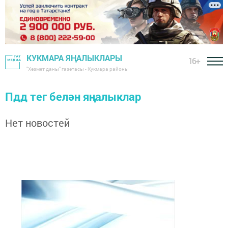
КУКМАРА ЯҢАЛЫКЛАРЫ
16+
"Хезмәт даны" газетасы - Кукмара районы
Пдд тег белән яңалыклар
Нет новостей