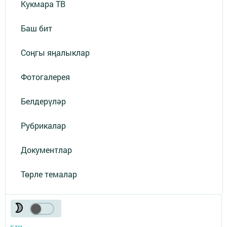
Кукмара ТВ
Баш бит
Соңгы яңалыклар
Фотогалерея
Белдерүләр
Рубрикалар
Документлар
Төрле темалар