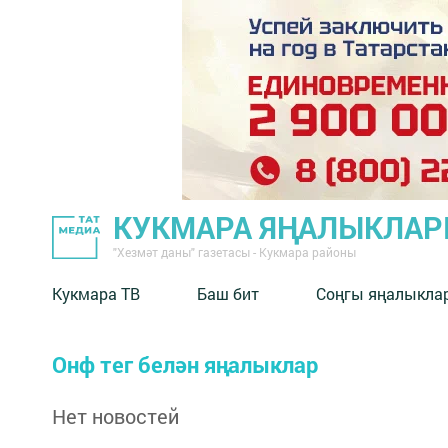
КУКМАРА ЯҢАЛЫКЛА
"Хезмәт даны" газетасы - Кукмара районы
Кукмара ТВ
Баш бит
Соңгы яңалыкла
Онф тег белән яңалыклар
Нет новостей