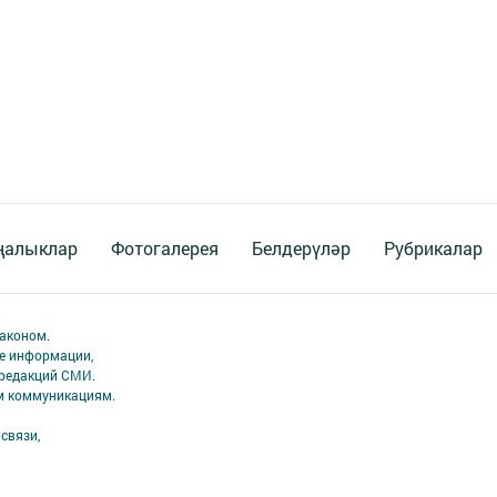
ңалыклар
Фотогалерея
Белдерүләр
Рубрикалар
аконом.
ме информации,
 редакций СМИ.
ым коммуникациям.
связи,