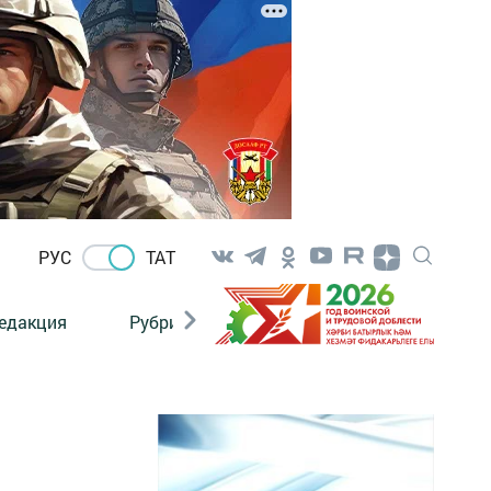
РУС
ТАТ
едакция
Рубрикалар