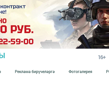
РЫ
16+
р
Реклама бирүчеләргә
Фотогалерея
Р