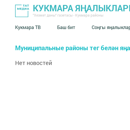
КУКМАРА ЯҢАЛЫКЛА
"Хезмәт даны" газетасы - Кукмара районы
Кукмара ТВ
Баш бит
Соңгы яңалыкла
Муниципальные районы тег белән яң
Нет новостей