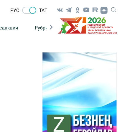
РУС
ТАТ
едакция
Рубрикалар