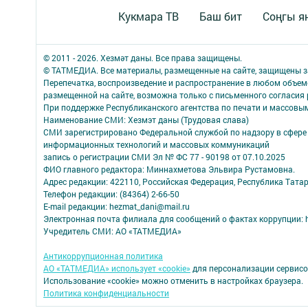
Кукмара ТВ
Баш бит
Соңгы я
© 2011 - 2026. Хезмәт даны. Все права защищены.
© ТАТМЕДИА. Все материалы, размещенные на сайте, защищены з
Перепечатка, воспроизведение и распространение в любом объе
размещенной на сайте, возможна только с письменного согласия
При поддержке Республиканского агентства по печати и массов
Наименование СМИ: Хезмэт даны (Трудовая слава)
СМИ зарегистрировано Федеральной службой по надзору в сфере 
информационных технологий и массовых коммуникаций
запись о регистрации СМИ Эл № ФС 77 - 90198 от 07.10.2025
ФИО главного редактора: Миннахметова Эльвира Рустамовна.
Адрес редакции: 422110, Российская Федерация, Республика Татар
Телефон редакции: (84364) 2-66-50
E-mail редакции: hezmat_dani@mail.ru
Электронная почта филиала для сообщений о фактах коррупции: h
Учредитель СМИ: АО «ТАТМЕДИА»
Антикоррупционная политика
АО «ТАТМЕДИА» использует «cookie»
для персонализации сервисо
Использование «cookie» можно отменить в настройках браузера.
Политика конфиденциальности