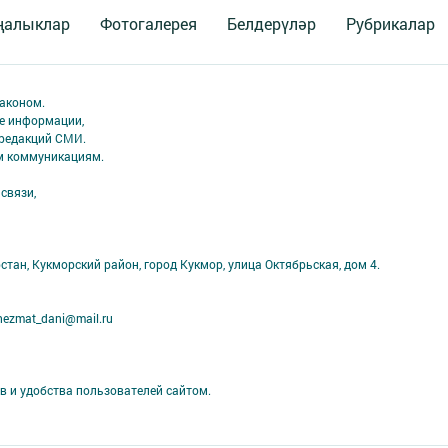
ңалыклар
Фотогалерея
Белдерүләр
Рубрикалар
аконом.
ме информации,
 редакций СМИ.
ым коммуникациям.
связи,
стан, Кукморский район, город Кукмор, улица Октябрьская, дом 4.
ezmat_dani@mail.ru
в и удобства пользователей сайтом.