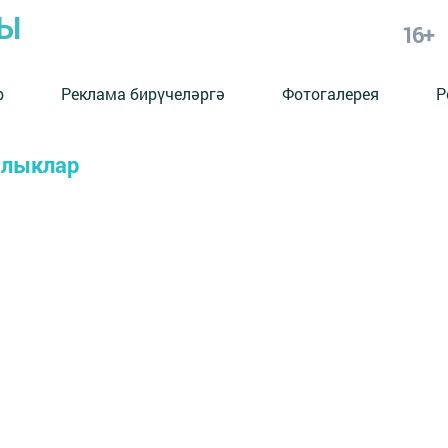
РЫ
16+
р
Реклама бирүчеләргә
Фотогалерея
Р
алыклар