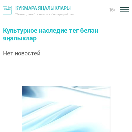
КУКМАРА ЯҢАЛЫКЛАРЫ
16+
"Хезмәт даны" газетасы - Кукмара районы
Культурное наследие тег белән
яңалыклар
Нет новостей