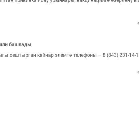
эшли башлады
гы оештырган кайнар элемтә телефоны – 8 (843) 231-14-1