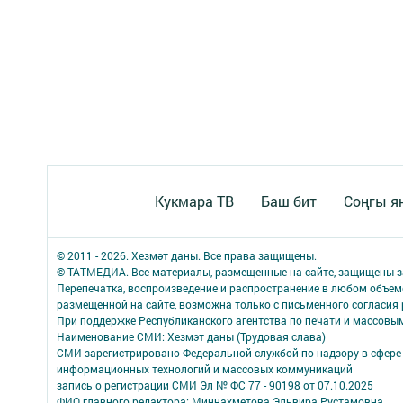
Кукмара ТВ
Баш бит
Соңгы я
© 2011 - 2026. Хезмәт даны. Все права защищены.
© ТАТМЕДИА. Все материалы, размещенные на сайте, защищены з
Перепечатка, воспроизведение и распространение в любом объе
размещенной на сайте, возможна только с письменного согласия
При поддержке Республиканского агентства по печати и массов
Наименование СМИ: Хезмэт даны (Трудовая слава)
СМИ зарегистрировано Федеральной службой по надзору в сфере 
информационных технологий и массовых коммуникаций
запись о регистрации СМИ Эл № ФС 77 - 90198 от 07.10.2025
ФИО главного редактора: Миннахметова Эльвира Рустамовна.