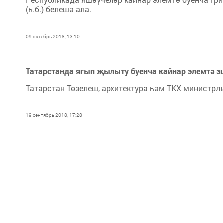
(һ.б.) белешә ала.
09 октябрь 2018, 13:10
Татарстанда ягып җылыту буенча кайнар элемтә 
Татарстан Төзелеш, архитектура һәм ТКХ министрлы
19 сентябрь 2018, 17:28