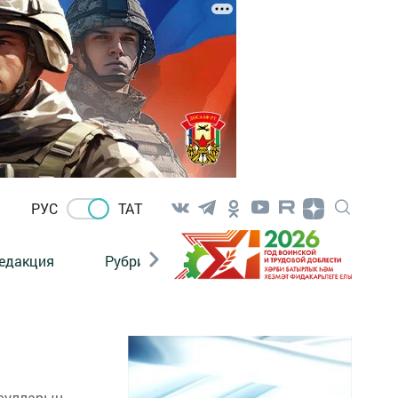
РУС
ТАТ
едакция
Рубрикалар
ысулларын