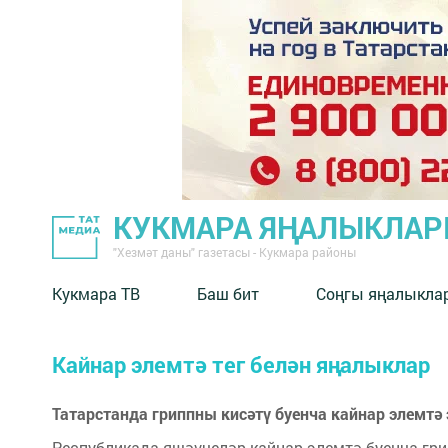
КУКМАРА ЯҢАЛЫКЛА
"Хезмәт даны" газетасы - Кукмара районы
Кукмара ТВ
Баш бит
Соңгы яңалыкла
Кайнар элемтә тег белән яңалыклар
Татарстанда гриппны кисәтү буенча кайнар элемтә
Республикада яшәүчеләр кайнар элемтә буенча гр