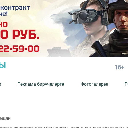
РЫ
16+
р
Реклама бирүчеләргә
Фотогалерея
Р
 эшли
ипптан прививка ясау урыннары, вакцинациягә әзерләнү 