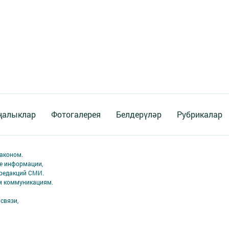
ңалыклар
Фотогалерея
Белдерүләр
Рубрикалар
аконом.
ме информации,
 редакций СМИ.
ым коммуникациям.
связи,