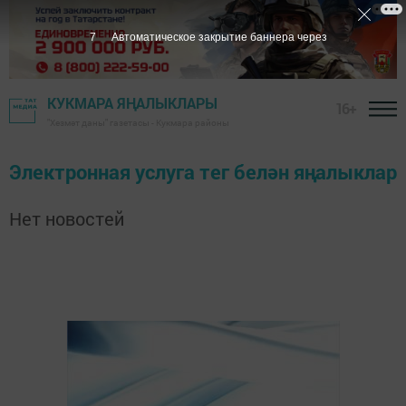
7
Автоматическое закрытие баннера через
КУКМАРА ЯҢАЛЫКЛАРЫ
16+
"Хезмәт даны" газетасы - Кукмара районы
Электронная услуга тег белән яңалыклар
Нет новостей