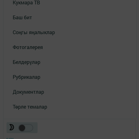
Кукмара ТВ
Баш бит
Соңгы яңалыклар
Фотогалерея
Белдерүләр
Рубрикалар
Документлар
Төрле темалар