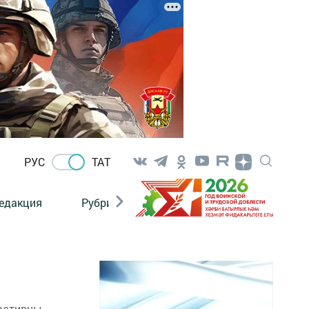
РУС
ТАТ
едакция
Рубрикалар
 фатирны