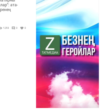
ар": ата-
иренең
1253
0
0