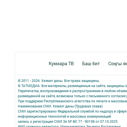
Кукмара ТВ
Баш бит
Соңгы я
© 2011 - 2026. Хезмәт даны. Все права защищены.
© ТАТМЕДИА. Все материалы, размещенные на сайте, защищены з
Перепечатка, воспроизведение и распространение в любом объе
размещенной на сайте, возможна только с письменного согласия
При поддержке Республиканского агентства по печати и массов
Наименование СМИ: Хезмэт даны (Трудовая слава)
СМИ зарегистрировано Федеральной службой по надзору в сфере 
информационных технологий и массовых коммуникаций
запись о регистрации СМИ Эл № ФС 77 - 90198 от 07.10.2025
ФИО главного редактора: Миннахметова Эльвира Рустамовна.