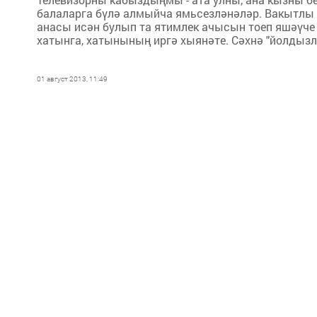
балаларга бүлә алмыйча ямьсезләнәләр. Вакытлы м
анасы исән булып та ятимлек ачысын тоеп яшәүче б
хатынга, хатынының иргә хыянәте. Сәхнә "йолдызл
01 август 2013, 11:49