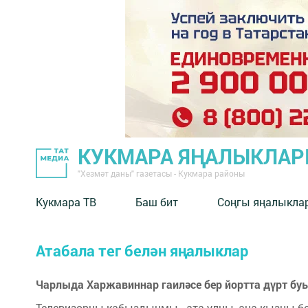
КУКМАРА ЯҢАЛЫКЛА
"Хезмәт даны" газетасы - Кукмара районы
Кукмара ТВ
Баш бит
Соңгы яңалыкла
Атабала тег белән яңалыклар
Чарлыда Харжавиннар гаиләсе бер йортта дүрт бу
Телевизорны кабыздыңмы - ата улны, ана кызны 