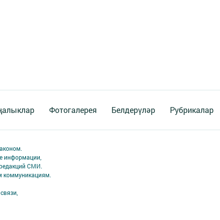
ңалыклар
Фотогалерея
Белдерүләр
Рубрикалар
аконом.
ме информации,
 редакций СМИ.
ым коммуникациям.
связи,