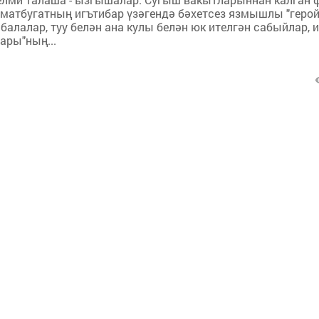
атбугатның игътибар үзәгендә бәхетсез язмышлы "геройл
алалар, туу белән ана кулы белән юк ителгән сабыйлар, 
ары"ның...