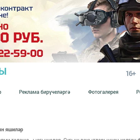
РЫ
16+
р
Реклама бирүчеләргә
Фотогалерея
Р
ын яшиләр
белми талаша - ызгышалар. Сугыш вакытларыннан калган