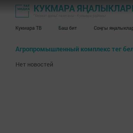
КУКМАРА ЯҢАЛЫКЛА
"Хезмәт даны" газетасы - Кукмара районы
Кукмара ТВ
Баш бит
Соңгы яңалыкла
Агропромышленный комплекс тег бе
Нет новостей