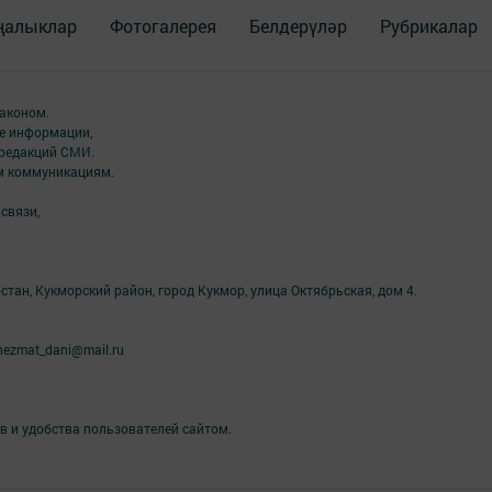
ңалыклар
Фотогалерея
Белдерүләр
Рубрикалар
аконом.
ме информации,
 редакций СМИ.
ым коммуникациям.
связи,
стан, Кукморский район, город Кукмор, улица Октябрьская, дом 4.
ezmat_dani@mail.ru
в и удобства пользователей сайтом.