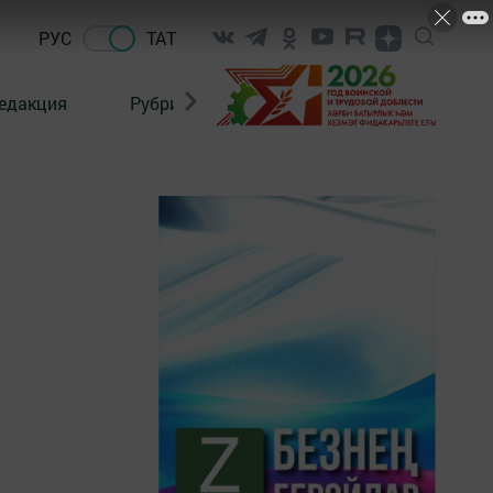
РУС
ТАТ
едакция
Рубрикалар