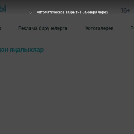
РЫ
16+
6
Автоматическое закрытие баннера через
р
Реклама бирүчеләргә
Фотогалерея
Р
лән яңалыклар