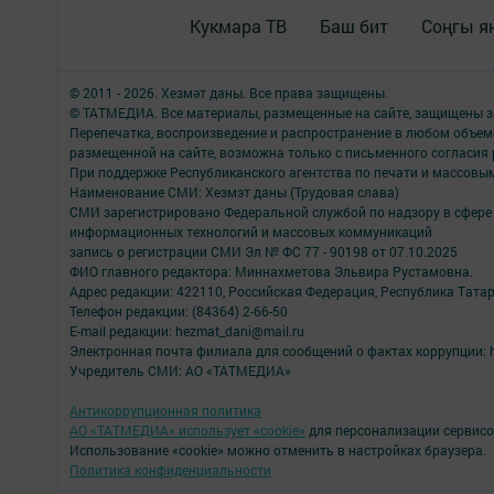
Кукмара ТВ
Баш бит
Соңгы я
© 2011 - 2026. Хезмәт даны. Все права защищены.
© ТАТМЕДИА. Все материалы, размещенные на сайте, защищены з
Перепечатка, воспроизведение и распространение в любом объе
размещенной на сайте, возможна только с письменного согласия
При поддержке Республиканского агентства по печати и массов
Наименование СМИ: Хезмэт даны (Трудовая слава)
СМИ зарегистрировано Федеральной службой по надзору в сфере 
информационных технологий и массовых коммуникаций
запись о регистрации СМИ Эл № ФС 77 - 90198 от 07.10.2025
ФИО главного редактора: Миннахметова Эльвира Рустамовна.
Адрес редакции: 422110, Российская Федерация, Республика Татар
Телефон редакции: (84364) 2-66-50
E-mail редакции: hezmat_dani@mail.ru
Электронная почта филиала для сообщений о фактах коррупции: h
Учредитель СМИ: АО «ТАТМЕДИА»
Антикоррупционная политика
АО «ТАТМЕДИА» использует «cookie»
для персонализации сервисо
Использование «cookie» можно отменить в настройках браузера.
Политика конфиденциальности