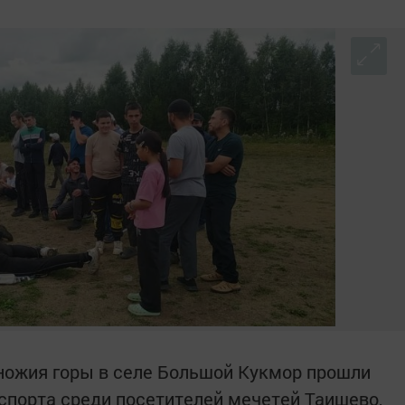
ножия горы в селе Большой Кукмор прошли
спорта среди посетителей мечетей Таишево,