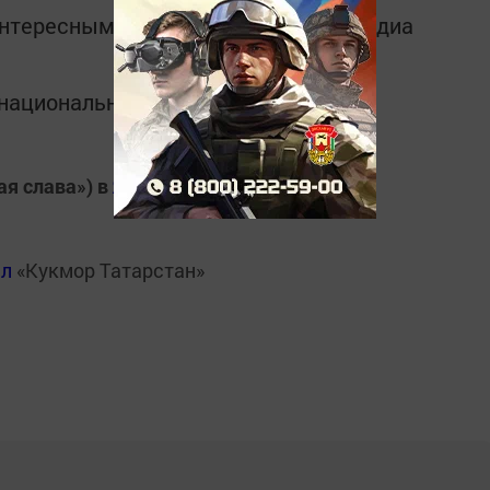
интересным в
Telegram-канале
Татмедиа
в национальном мессенджере MАХ:
ая слава») в
Яндекс.Новости
ал
«Кукмор Татарстан»