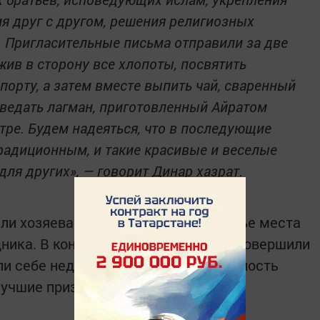
я друг с другом, решения религиозных
. Пригласительные письма отправили за две
жив в сторону все хлопоты, посвятить
порту, а затем вместе выпить чай, сваренный
ведать лагман, приготовленный Айратом
ре. Будем надеяться, что в последующие
традиционным, и такие красивые и веселые
для других», — говорит Динар хазрат.
ли хозяева стадиона. Второе и третье места
ника. В конце встречи победители совершили
ли себе недорогой приз, дав возможность
лучшие призы.