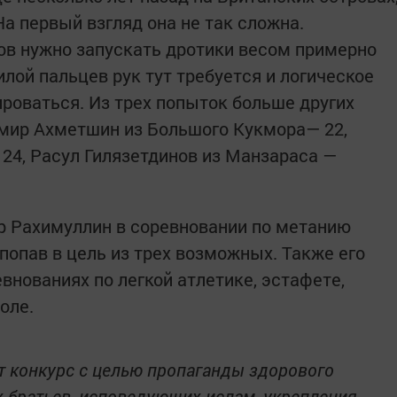
На первый взгляд она не так сложна.
ов нужно запускать дротики весом примерно
илой пальцев рук тут требуется и логическое
роваться. Из трех попыток больше других
ьмир Ахметшин из Большого Кукмора— 22,
24, Расул Гилязетдинов из Манзараса —
 Рахимуллин в соревновании по метанию
попав в цель из трех возможных. Также его
внованиях по легкой атлетике, эстафете,
оле.
т конкурс с целью пропаганды здорового
х братьев, исповедующих ислам, укрепления