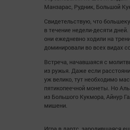
Манзарас, Рудник, Большой К
Свидетельствую, что большек
в течение недели-десяти дней.
они ежедневно ходили на трени
доминировали во всех видах с
Встреча, начавшаяся с молитв
из ружья. Даже если расстоян
уж велико, тут необходимо ма
пятикопеечной монеты. Но Ал
из Большого Кукмора, Айнур Га
мишени.
Игра в дартс, зародившаяся ещ