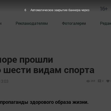
16+
5
Автоматическое закрытие баннера через
и
Рекламодателям
Фотогалереи
Реда
море прошли
о шести видам спорта
13:03
265
0
 пропаганды здорового образа жизни.