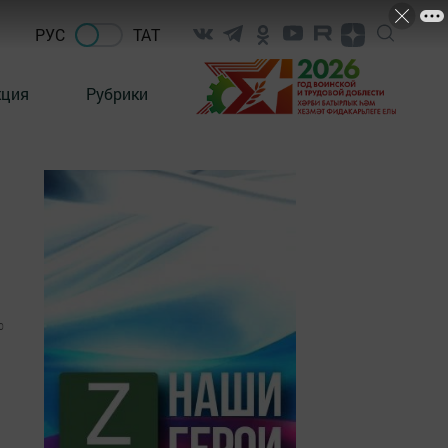
РУС
ТАТ
кция
Рубрики
0