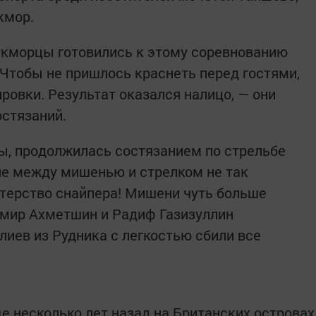
укмор.
укморцы готовились к этому соревнованию
 Чтобы не пришлось краснеть перед гостями,
ровки. Результат оказался налицо, — они
остязаний.
ы, продолжилась состязанием по стрельбе
ие между мишенью и стрелком не так
стерство снайпера! Мишени чуть больше
ьмир Ахметшин и Радиф Газизуллин
лиев из Рудника с легкостью сбили все
е несколько лет назад на Британских островах