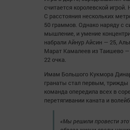
считается королевской игрой. 
С расстояния нескольких метр
50 граммов. Однако наряду с с
мышление, и умение концентри
набрали Айнур Айсин — 25, Ал
Марат Камалеев из Таишево — 
22 очка.
Имам Большого Кукмора Динар
гранаты стал первым, трижды 
команда опередила всех в соре
перетягивании каната и волейб
«Мы решили провести это
образа жизни среди наши