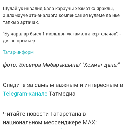
Шулай ук инвалид бала караучы хезмәткә яраклы,
эшләмәүче ата-аналарга компенсация күләме дә ике
тапкыр артачак.
"Бу чаралар быел 1 июльдән үк гамәлгә кертеләчәк", -
дигән премьер.
Татар-информ
фото: Эльвира Мөбарәкшина/ "Хезмәт даны"
Следите за самым важным и интересным в
Telegram-канале
Татмедиа
Читайте новости Татарстана в
национальном мессенджере MАХ: