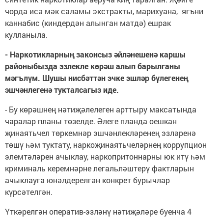
чорда исә мәк саламы экстракты, марихуана, ягъни
каннабис (киндердән алынган матдә) ешрак
кулланыла.
- Наркотикларның законсыз әйләнешенә каршы
районыбызда эзлекле көрәш алып барылганы
мәгълүм. Шушы нисбәттән эчке эшләр бүлегенең
эшчәнлегенә тукталсагыз иде.
- Бу көрәшнең нәтиҗәлелеген арттыру максатында
чаралар планы төзелде. Әлеге планда оешкан
җинаятьчел төркемнәр эшчәнлекләренең эзләренә
төшү һәм туктату, наркоҗинаятьчеләрнең коррупцион
элемтәләрен ачыклау, наркопритоннарны юк итү һәм
криминаль керемнәрне легальләштерү фактларын
ачыклауга юнәлдерелгән конкрет бурычлар
күрсәтелгән.
Үткәрелгән оператив-эзләнү нәтиҗәләре буенча 4