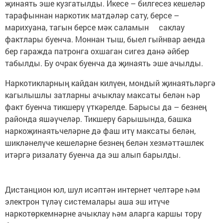
җинаять эше кузгатылды. Икесе – билгесез кешеләр
тарафыннан наркотик матдәләр сату, берсе –
марихуана, тагын берсе мәк саламын саклау
фактлары буенча. Моннан тыш, быел гыйнвар аенда
бер гаражда патронга охшаган сигез данә әйбер
табылды. Бу очрак буенча да җинаять эше ачылды.
Наркотикларның кайдан килүен, мондый җинаятьләргә
кагылышлы затларны ачыклау максаты белән һәр
факт буенча тикшерү үткәрелде. Барысы да – безнең
районда яшәүчеләр. Тикшерү барышында, башка
наркоҗинаятьчеләрне дә фаш итү максаты белән,
шикләнелүче кешеләрне безнең белән хезмәттәшлек
итәргә ризалату буенча да эш алып барылды.
Дистанцион юл, шул исәптән интернет челтәре һәм
электрон түләү системалары аша эш итүче
наркотөркемнәрне ачыклау һәм аларга каршы тору