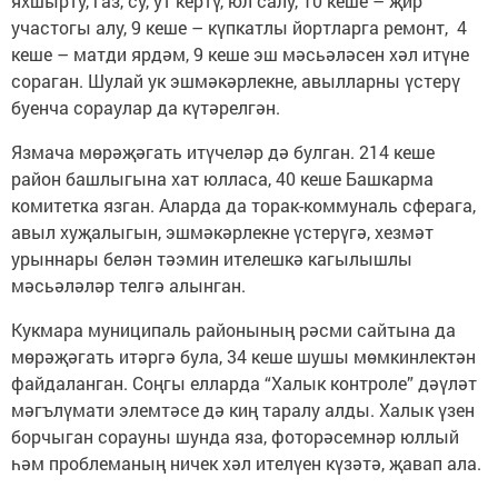
яхшырту, газ, су, ут кертү, юл салу, 10 кеше – җир
участогы алу, 9 кеше – күпкатлы йортларга ремонт, 4
кеше – матди ярдәм, 9 кеше эш мәсьәләсен хәл итүне
сораган. Шулай ук эшмәкәрлекне, авылларны үстерү
буенча сораулар да күтәрелгән.
Язмача мөрәҗәгать итүчеләр дә булган. 214 кеше
район башлыгына хат юлласа, 40 кеше Башкарма
комитетка язган. Аларда да торак-коммуналь сферага,
авыл хуҗалыгын, эшмәкәрлекне үстерүгә, хезмәт
урыннары белән тәэмин ителешкә кагылышлы
мәсьәләләр телгә алынган.
Кукмара муниципаль районының рәсми сайтына да
мөрәҗәгать итәргә була, 34 кеше шушы мөмкинлектән
файдаланган. Соңгы елларда “Халык контроле” дәүләт
мәгълүмати элемтәсе дә киң таралу алды. Халык үзен
борчыган сорауны шунда яза, фоторәсемнәр юллый
һәм проблеманың ничек хәл ителүен күзәтә, җавап ала.