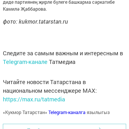
диде партиянең җирле бүлеге башкарма сәркатибе
Камилә Җаббарова.
фото: kukmor.tatarstan.ru
Следите за самым важным и интересным в
Telegram-канале
Татмедиа
Читайте новости Татарстана в
национальном мессенджере MАХ:
https://max.ru/tatmedia
«Кукмор Татарстан»
Telegram-каналга
язылыгыз