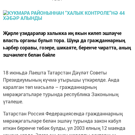
Җирле үзидарәләр халыкка иң якын килеп эшләүче
власть органы булып тора. Шуңа да гражданнарның
һәрбер соравы, гозере, шикаяте, беренче чиратта, аның
эшчәнлеге белән бәйле
18 июньдә Лаешта Татарстан Дәүләт Советы
Президиумының күчмә утырышы үткәрелде. Анда
каралган төп мәсьәлә – гражданнарның
мөрәҗәгатьләре турында республика Законының
үтәлеше.
Татарстан Россия Федерациясендә гражданнарның
мөрәҗәгатьләре белән эшләү турында закон кабул
иткән беренче төбәк булды, ул 2003 елның 12 маенда