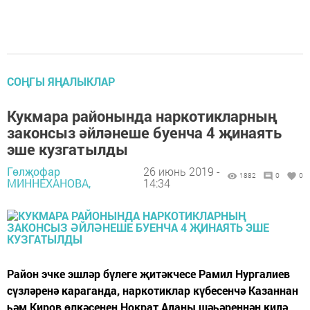
СОҢГЫ ЯҢАЛЫКЛАР
Кукмара районында наркотикларның
законсыз әйләнеше буенча 4 җинаять
эше кузгатылды
Гөлҗофар
26 июнь 2019 -
1882
0
0
МИННЕХАНОВА,
14:34
Район эчке эшләр бүлеге җитәкчесе Рамил Нургалиев
сүзләренә караганда, наркотиклар күбесенчә Казаннан
һәм Киров өлкәсенең Нократ Аланы шәһәреннән килә