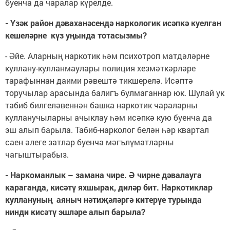
буенча да чаралар күрелде.
- Үзәк район дәваханәсендә наркологик исәпкә куелган
кешеләрне күз уңында тотасызмы?
- Әйе. Аларның наркотик һәм психотроп матдәләрне
куллану-кулланмаулары полиция хезмәткәрләре
тарафыннан даими рәвештә тикшерелә. Исәптә
торучылар арасында балигъ булмаганнар юк. Шулай ук
табиб билгеләвеннән башка наркотик чараларны
кулланучыларны ачыклау һәм исәпкә кую буенча да
эш алып барыла. Табиб-нарколог белән һәр квартал
саен әлеге затлар буенча мәгълүматларны
чагыштырабыз.
- Наркоманлык – замана чире. Ә чирне дәвалауга
караганда, кисәтү яхшырак, диләр бит. Наркотиклар
куллануның аяныч нәтиҗәләргә китерүе турында
нинди кисәтү эшләре алып барыла?