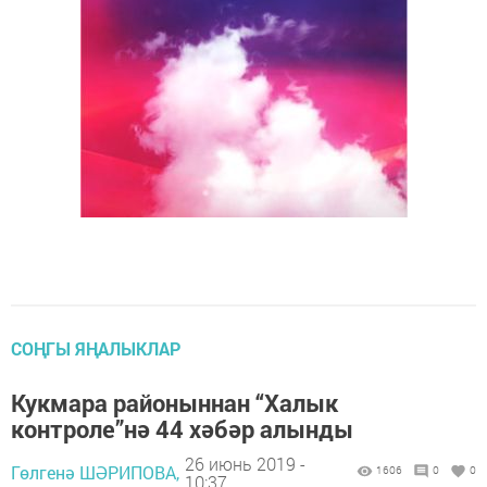
СОҢГЫ ЯҢАЛЫКЛАР
Кукмара районыннан “Халык
контроле”нә 44 хәбәр алынды
26 июнь 2019 -
Гөлгенә ШӘРИПОВА,
1606
0
0
10:37