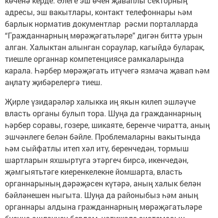
көченә керде. Әлеге эш өчен җаваплы секторның
адресы, эш вакытлары, контакт телефоннары һәм
барлык норматив документлар рәсми порталларда
“Гражданнарның мөрәҗәгатьләре” дигән биттә урын
алган. Халыктан алынган сораулар, кагыйдә буларак,
тиешле органнар компетенциясе рамкаларында
карала. Һәрбер мөрәҗәгать итүчегә язмача җавап һәм
аңлату җибәрелергә тиеш.
Җирле үзидарәләр халыкка иң якын килеп эшләүче
власть органы булып тора. Шуңа да гражданнарның
һәрбер соравы, гозере, шикаяте, беренче чиратта, аның
эшчәнлеге белән бәйле. Проблемаларны вакытында
һәм сыйфатлы итеп хәл итү, беренчедән, тормыш
шартларын яхшыртуга этәргеч бирсә, икенчедән,
җәмгыятьтәге киеренкелекне йомшарта, власть
органнарының дәрәҗәсен күтәрә, аның халык белән
бәйләнешен ныгыта. Шуңа да районыбыз һәм аның
органнары алдына гражданнарның мөрәҗәгатьләре