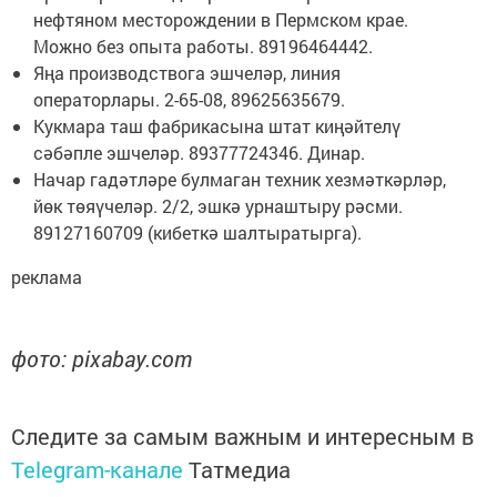
нефтяном месторождении в Пермском крае.
Можно без опыта работы. 89196464442.
Яңа производствога эшчеләр, линия
операторлары. 2-65-08, 89625635679.
Кукмара таш фабрикасына штат киңәйтелү
сәбәпле эшчеләр. 89377724346. Динар.
Начар гадәтләре булмаган техник хезмәткәрләр,
йөк төяүчеләр. 2/2, эшкә урнаштыру рәсми.
89127160709 (кибеткә шалтыратырга).
реклама
фото: pixabay.com
Следите за самым важным и интересным в
Telegram-канале
Татмедиа