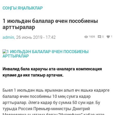
СОҢГЫ ЯҢАЛЫКЛАР
1 июльдән балалар өчен пособиены
арттыралар
admin,
26 июнь 2019 - 17:42
1936
0
1
Инвалид бала караучы ата-аналарга компенсация
күләме дә ике тапкыр артачак.
Быел 1 июльдән яшь ярымнан алып өч яшькә кадәрге
балалар өчен пособиены 10 мең сумга кадәр
арттыралар. Әлегә кадәр бу сумма 50 сум иде. Бу
турыда Россия Премьер-министры Дмитрий
Медведевка сылтама белән "Интерфакс" хәбәр итте.