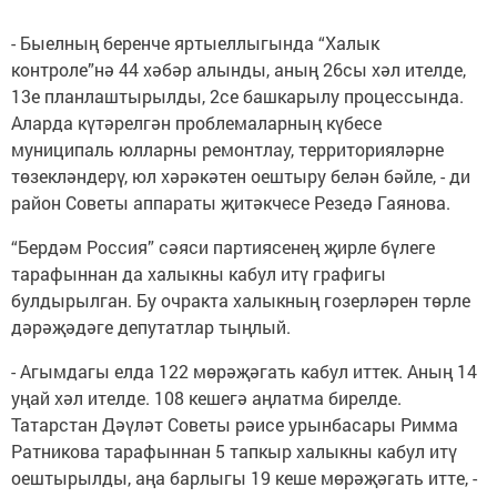
- Быелның беренче яртыеллыгында “Халык
контроле”нә 44 хәбәр алынды, аның 26сы хәл ителде,
13е планлаштырылды, 2се башкарылу процессында.
Аларда күтәрелгән проблемаларның күбесе
муниципаль юлларны ремонтлау, территорияләрне
төзекләндерү, юл хәрәкәтен оештыру белән бәйле, - ди
район Советы аппараты җитәкчесе Резедә Гаянова.
“Бердәм Россия” сәяси партиясенең җирле бүлеге
тарафыннан да халыкны кабул итү графигы
булдырылган. Бу очракта халыкның гозерләрен төрле
дәрәҗәдәге депутатлар тыңлый.
- Агымдагы елда 122 мөрәҗәгать кабул иттек. Аның 14
уңай хәл ителде. 108 кешегә аңлатма бирелде.
Татарстан Дәүләт Советы рәисе урынбасары Римма
Ратникова тарафыннан 5 тапкыр халыкны кабул итү
оештырылды, аңа барлыгы 19 кеше мөрәҗәгать итте, -