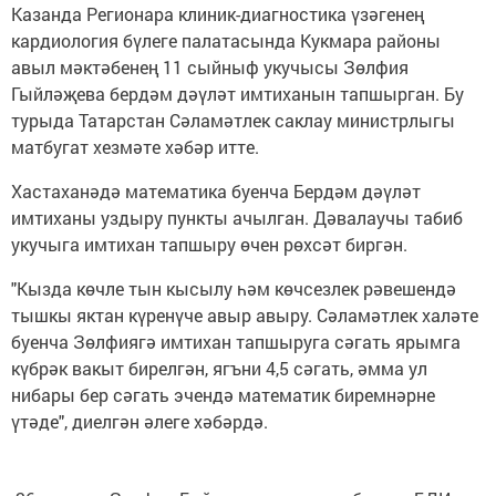
Казанда Регионара клиник-диагностика үзәгенең
кардиология бүлеге палатасында Кукмара районы
авыл мәктәбенең 11 сыйныф укучысы Зөлфия
Гыйләҗева бердәм дәүләт имтиханын тапшырган. Бу
турыда Татарстан Сәламәтлек саклау министрлыгы
матбугат хезмәте хәбәр итте.
Хастаханәдә математика буенча Бердәм дәүләт
имтиханы уздыру пункты ачылган. Дәвалаучы табиб
укучыга имтихан тапшыру өчен рөхсәт биргән.
"Кызда көчле тын кысылу һәм көчсезлек рәвешендә
тышкы яктан күренүче авыр авыру. Сәламәтлек халәте
буенча Зөлфиягә имтихан тапшыруга сәгать ярымга
күбрәк вакыт бирелгән, ягъни 4,5 сәгать, әмма ул
нибары бер сәгать эчендә математик биремнәрне
үтәде", диелгән әлеге хәбәрдә.