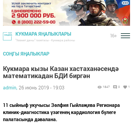
КУКМАРА ЯҢАЛЫКЛАРЫ
16+
"Хезмәт даны" газетасы - Кукмара районы
СОҢГЫ ЯҢАЛЫКЛАР
Кукмара кызы Казан хастаханәсендә
математикадан БДИ биргән
admin,
26 июнь 2019 - 19:03
1847
0
1
11 сыйныф укучысы Зөлфия Гыйләҗева Регионара
клиник-диагностика үзәгенең кардиология бүлеге
палатасында дәвалана.