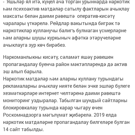
- Яшьләр ял итә, күңел ача торган урыннарда наркотик
һәм психоактив матдәләр сатылу фактларын ачыклау
максаты белән даими рәвештә оператив-кисәтү
чаралары үткәрелә. Рейдлар вакытында бигрәк тә
наркотиклар кулланучы балигъ булмаган үсмерләрне
һәм аларны шушы куркыныч афәткә этәрүчеләрне
ачыклауга зур көч бирәбез.
Наркоманлыкны кисәтү, сәламәт яшәү рәвешен
пропагандалау буенча район мәктәпләрендә дә актив
эш алып барыла.
Наркотик матдәләр һәм аларны куллану турындагы
рекламаларны ачыклау нияте белән эчке эшләр бүлеге
хезмәткәрләре интернет челтәренә даими рәвештә
мониторинг уздыралар. Табылган шундый сайтларны
блокировкалау турында карар чыгару өчен
Роскомнадзорга мәгълүмат җибәрелә. 2019 елда
наркотик матдәләрне пропагандалау билгеләре булган
14 сайт табылды.