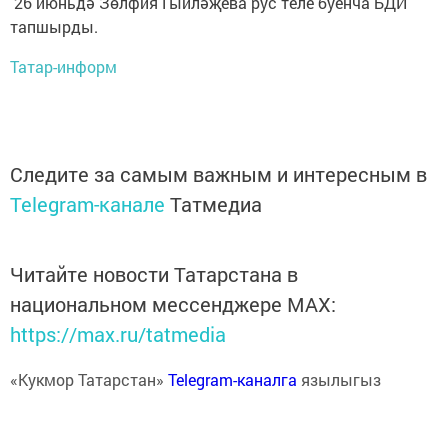
26 июньдә Зөлфия Гыйләҗева рус теле буенча БДИ
тапшырды.
Татар-информ
Следите за самым важным и интересным в
Telegram-канале
Татмедиа
Читайте новости Татарстана в
национальном мессенджере MАХ:
https://max.ru/tatmedia
«Кукмор Татарстан»
Telegram-каналга
язылыгыз