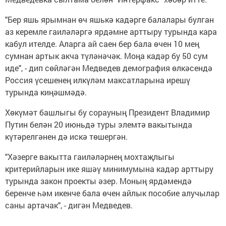
"Бер яшь ярымнан өч яшькә кадәрге балалары булган
аз керемле гаиләләргә ярдәмне арттыру турында кара
кабул ителде. Аларга ай саен бер бала өчен 10 мең
сумнан артык акча түләнәчәк. Моңа кадәр бу 50 сум
иде", - дип сөйләгән Медведев демография өлкәсендә
Россия үсешенең илкүләм максатларына ирешү
турында киңәшмәдә.
Хөкүмәт башлыгы бу сорауның Президент Владимир
Путин белән 20 июньдә туры элемтә вакытында
күтәрелгәнен дә искә төшергән.
"Хәзерге вакытта гаиләләрнең мохтаҗлыгы
критерийларын ике яшәү минимумына кадәр арттыру
турында закон проекты әзер. Моның ярдәмендә
беренче һәм икенче бала өчен айлык пособие алучылар
саны артачак", - дигән Медведев.