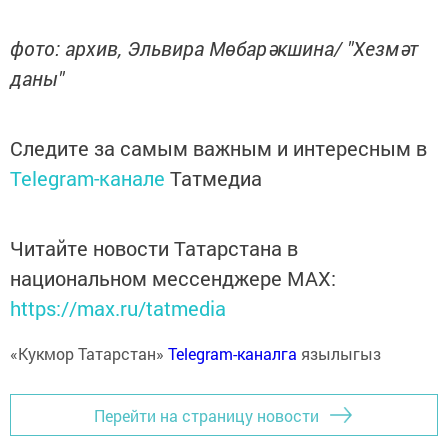
фото: архив, Эльвира Мөбарәкшина/ "Хезмәт
даны"
Следите за самым важным и интересным в
Telegram-канале
Татмедиа
Читайте новости Татарстана в
национальном мессенджере MАХ:
https://max.ru/tatmedia
«Кукмор Татарстан»
Telegram-каналга
язылыгыз
Перейти на страницу новости