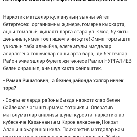
Наркотик матдәләр куллануның зыяны әйтеп
бетергесез: организмны җимерә, гомерне кыскарта,
аңны томалый, җинаятьләргә этәрә ул. Юкса, бу якты
дөньяның ямен тоеп яшәүгә ни җитә! Әмма тормышта
үз юлын таба алмыйча, әлеге агулы матдәләр
әсирлегенә төшүчеләр саны арта бара, ди белгечләр.
Район эчке эшләр бүлеге җитәкчесе Рамил НУРГАЛИЕВ
белән очрашып, әнә шул хакта сөйләштек.
- Рамил Ришатович, ә безнең районда хәлләр ничек
тора?
- Соңгы елларда районыбызда наркотиклар белән
бәйле хәл чагыштырмача тотрыклы. Оператив
мәгълүматлар анализы шуны күрсәтә: наркотиклар
күбесенчә Казаннан һәм Киров өлкәсенең Нократ
Аланы шәһәреннән килә. Психоактив матдәләр һәм
синтетик наркотиклар аеруча киң таралган. Җәйге