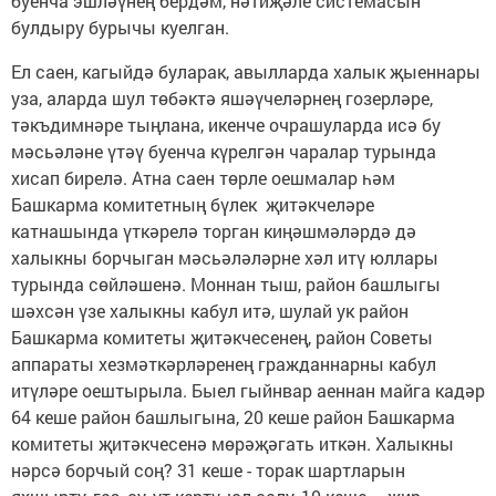
буенча эшләүнең бердәм, нәтиҗәле системасын
булдыру бурычы куелган.
Ел саен, кагыйдә буларак, авылларда халык җыеннары
уза, аларда шул төбәктә яшәүчеләрнең гозерләре,
тәкъдимнәре тыңлана, икенче очрашуларда исә бу
мәсьәләне үтәү буенча күрелгән чаралар турында
хисап бирелә. Атна саен төрле оешмалар һәм
Башкарма комитетның бүлек җитәкчеләре
катнашында үткәрелә торган киңәшмәләрдә дә
халыкны борчыган мәсьәләләрне хәл итү юллары
турында сөйләшенә. Моннан тыш, район башлыгы
шәхсән үзе халыкны кабул итә, шулай ук район
Башкарма комитеты җитәкчесенең, район Советы
аппараты хезмәткәрләренең гражданнарны кабул
итүләре оештырыла. Быел гыйнвар аеннан майга кадәр
64 кеше район башлыгына, 20 кеше район Башкарма
комитеты җитәкчесенә мөрәҗәгать иткән. Халыкны
нәрсә борчый соң? 31 кеше - торак шартларын