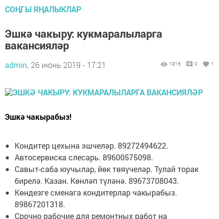
СОҢГЫ ЯҢАЛЫКЛАР
Эшкә чакыру: кукмаралыларга
вакансияләр
admin,
26 июнь 2019 - 17:21
1816
0
1
Эшкә чакырабыз!
Кондитер цехына эшчеләр. 89272494622.
Автосервиска слесарь. 89600575098.
Савыт-саба юучылар, йөк төяүчеләр. Тулай торак
бирелә. Казан. Көнләп түләнә. 89673708043.
Көндезге сменага кондитерлар чакырабыз.
89867201318.
Срочно рабочие для ремонтных работ на