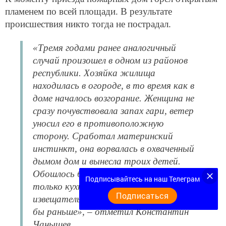
пламенем по всей площади. В результате
происшествия никто тогда не пострадал.
«Тремя годами ранее аналогичный
случай произошел в одном из районов
республики. Хозяйка жилища
находилась в огороде, в то время как в
доме началось возгорание. Женщина не
сразу почувствовала запах гари, ветер
уносил его в противоположную
сторону. Сработал материнский
инстинкт, она ворвалась в охваченный
дымом дом и вынесла троих детей.
Обошлось без жертв, пострадала
Подписывайтесь на наш Телеграм
только кухня. Однако будь у нее в доме
Подписаться
извещатель, сигнал о возгорании возник
бы раньше», – отметил Константин
Чанышев.