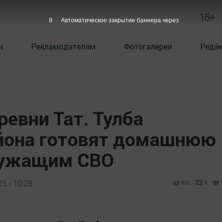
16+
6
Автоматическое закрытие баннера через
и
Рекламодателям
Фотогалереи
Реда
евни Тат. Тулба
йона готовят домашнюю
лужащим СВО
5 - 10:26
628
0