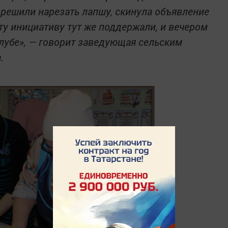
к решили нарезать лапшу, скинула объявление
Эту инициативу тут же поддержали, и вечером
лубе», — говорит заведующая сельским
.