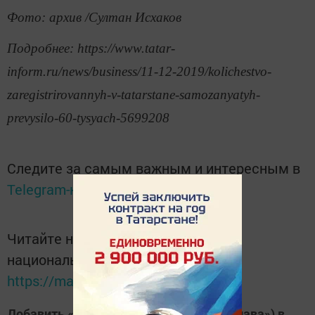
Фото: архив /Султан Исхаков
Подробнее: https://www.tatar-
inform.ru/news/business/11-12-2019/kolichestvo-
zaregistrirovannyh-v-tatarstane-samozanyatyh-
prevysilo-60-tysyach-5699208
Следите за самым важным и интересным в
Telegram-канале
Татмедиа
Читайте новости Татарстана в
национальном мессенджере MАХ:
https://max.ru/tatmedia
Добавить «Хезмэт даны» («Трудовая слава») в