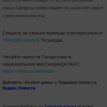
inform.ru/news/ecology/11-12-2019/goryaschiy-
musor-i-dengi-na-svalku-ekspert-ob-yasnil-chto-stanet-
s-tatarstanom-bez-msz
Следите за самым важным и интересным в
Telegram-канале
Татмедиа
Читайте новости Татарстана в
национальном мессенджере MАХ:
https://max.ru/tatmedia
Добавить «Хезмэт даны» («Трудовая слава») в
Яндекс.Новости
Подписывайтесь на
Telegram-канал
«Кукмор