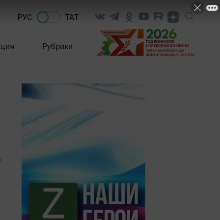
РУС
ТАТ
кция
Рубрики
0