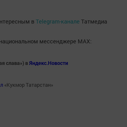
интересным в
Telegram-канале
Татмедиа
в национальном мессенджере MАХ:
ая слава») в
Яндекс.Новости
ал
«Кукмор Татарстан»