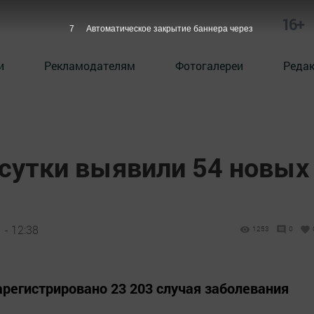
16+
6
Автоматическое закрытие баннера через
и
Рекламодателям
Фотогалереи
Реда
 сутки выявили 54 новых
 - 12:38
1253
0
арегистрировано 23 203 случая заболевания