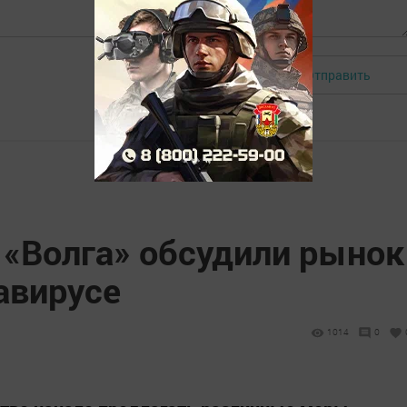
Отправить
Авторизоваться
 «Волга» обсудили рынок
авирусе
1014
0